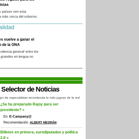
istas
s países ven esta
a más cerca del soborno.
alidad
es vuelve a ganar el
o de la ONA
xcelencia general' entre los
 grandes en lengua no
.
po de especialistas recomienda lo más jugoso de la red
¿Se ha preparado Rajoy para ser
presidente? »
En:
E-Campany@
Recomendación:
ALBERT MEDRÁN
Billetes en primera, eurodiputados y política
2.0 »