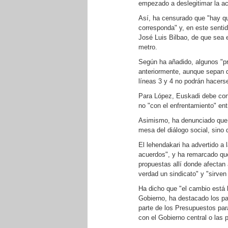
empezado a deslegitimar la ac
Así, ha censurado que "hay qu
corresponda" y, en este sentid
José Luis Bilbao, de que sea e
metro.
Según ha añadido, algunos "p
anteriormente, aunque sepan q
líneas 3 y 4 no podrán hacers
Para López, Euskadi debe cons
no "con el enfrentamiento" en
Asimismo, ha denunciado que lo
mesa del diálogo social, sino 
El lehendakari ha advertido a l
acuerdos", y ha remarcado que 
propuestas allí donde afectan
verdad un sindicato" y "sirven
Ha dicho que "el cambio está 
Gobierno, ha destacado los pa
parte de los Presupuestos para
con el Gobierno central o las p