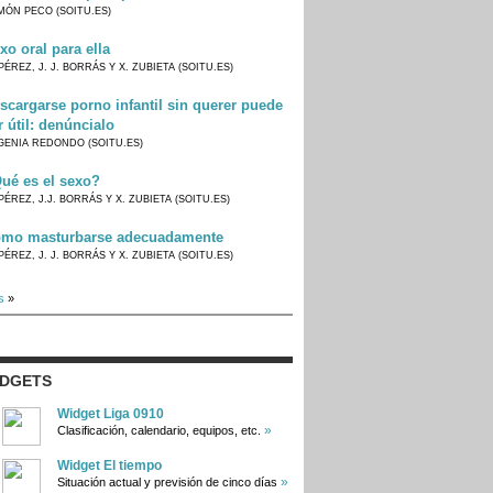
MÓN PECO (SOITU.ES)
xo oral para ella
PÉREZ, J. J. BORRÁS Y X. ZUBIETA (SOITU.ES)
scargarse porno infantil sin querer puede
r útil: denúncialo
GENIA REDONDO (SOITU.ES)
ué es el sexo?
PÉREZ, J.J. BORRÁS Y X. ZUBIETA (SOITU.ES)
mo masturbarse adecuadamente
PÉREZ, J. J. BORRÁS Y X. ZUBIETA (SOITU.ES)
s
»
IDGETS
Widget Liga 0910
»
Clasificación, calendario, equipos, etc.
Widget El tiempo
»
Situación actual y previsión de cinco días