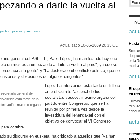
ezando a darle la vuelta al
NU
actu
partido
,
pse ee
,
país vasco
Hasta 
Actualizado
10-06-2009 20:33
CET
Soitu.
después
retario general del PSE-EE, Patxi López, ha manifestado hoy que
en la R
ólo un mes está empezando a darle la vuelta al país", ya que se
mucha g
 preocupa a la gente" y "ha desterrado el conflicto político, que no
actu
tensiones y obsesiones de algunos dirigentes".
López ha intervenido esta tarde en Bilbao
El sup
ante el Comité Nacional de los
secretario general del
en tr
socialistas vascos, máximo órgano del
ervención esta tarde en la
Fuimos
partido entre Congresos, que se ha
a formación, máximo órgano
tren. A
reunido por primera vez desde la
conclus
investidura del lehendakari con el
objetivo de convocar el VI Congreso
actu
 para octubre.
Presid
ciado su discurso en euskera, ha criticado a aquellos que "ya han
falten