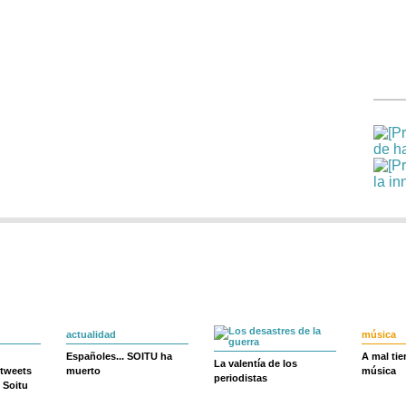
actualidad
música
Españoles... SOITU ha
A mal ti
La valentía de los
 tweets
muerto
música
periodistas
 Soitu