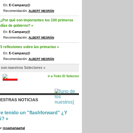
En:
E-Campany@
Recomendación:
ALBERT MEDRÁN
¿Por qué son importantes los 100 primeros
días de gobierno? »
En:
E-Campany@
Recomendación:
ALBERT MEDRÁN
5 reflexiones sobre las primarias »
En:
E-Campany@
Recomendación:
ALBERT MEDRÁN
 son nuestros Selectores »
ir a Todo El Selector
ESTRAS NOTICIAS
e tenido un "flashforward" ¿Y
ú?
»
or
rosamariaartal