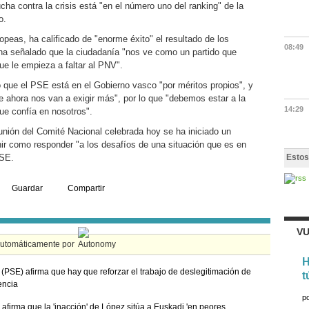
cha contra la crisis está "en el número uno del ranking" de la
o.
peas, ha calificado de "enorme éxito" el resultado de los
08:49
o ha señalado que la ciudadanía "nos ve como un partido que
ue le empieza a faltar al PNV".
ho que el PSE está en el Gobierno vasco "por méritos propios", y
e ahora nos van a exigir más", por lo que "debemos estar a la
14:29
ue confía en nosotros".
eunión del Comité Nacional celebrada hoy se ha iniciado un
nir como responder "a los desafíos de una situación que es en
PSE.
Estos
Guardar
Compartir
VU
automáticamente por
H
 (PSE) afirma que hay que reforzar el trabajo de deslegitimación de
t
lencia
p
 afirma que la 'inacción' de López sitúa a Euskadi 'en peores