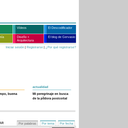
Vídeos
El Descodificador
mía
Diseño +
El blog de Gervasio
Arquitectura
Iniciar sesión
|
Registrarse
|
¿Por qué registrarse?
actualidad
empo, buena
Mi peregrinaje en busca
de la píldora postcoital
AR
Por palabras
Por tema
Por fecha