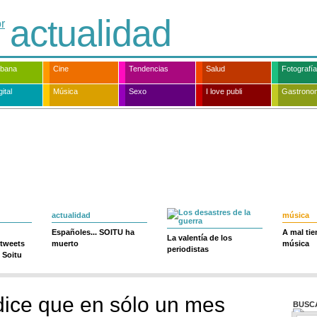
actualidad
rbana
Cine
Tendencias
Salud
Fotografía
ital
Música
Sexo
I love publi
Gastrono
actualidad
música
Españoles... SOITU ha
A mal ti
La valentía de los
 tweets
muerto
música
periodistas
 Soitu
dice que en sólo un mes
BUSC