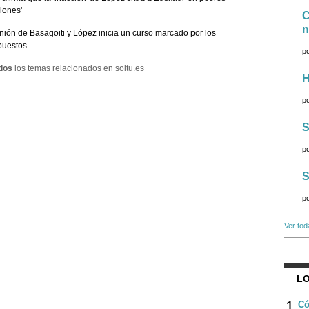
iones'
C
n
nión de Basagoiti y López inicia un curso marcado por los
puestos
p
dos
los temas relacionados en soitu.es
H
p
S
p
S
p
Ver tod
LO
1
Có