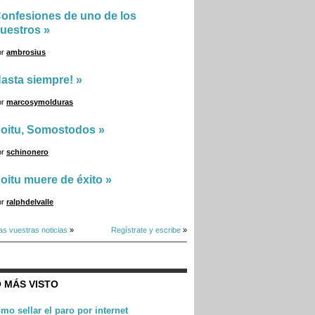
onfesiones de uno de los
uestros
»
or
ambrosius
asta siempre!
»
or
marcosymolduras
oitu, Somostodos
»
or
schinonero
oitu muere de éxito
»
or
ralphdelvalle
as vuestras noticias
»
Regístrate y escribe
»
 MÁS VISTO
mo sellar el paro por internet