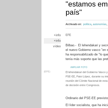
"estamos emp
país"
Archivado en:
política
,
autonomías
,
+info
EFE
+info
Bilbao.- El lehendakari y sec
vídeo
el nuevo Gobierno vasco "en s
ha responsabilizado de "lo que
tenía más soporte que las pre
AMPLIAR FOTO
(EFE)
El lehendakari del Gobierno Vasco y 
PSE-EE, Patxi López, durante su int
reunión del Cómite Nacional de est
de decisión entre Congresos.
Ordinario del PSE-EE previsto
El líder socialista, que ha ini