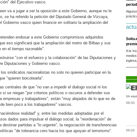
ción" del Ejecutivo vasco.
period
ien va a jugar a ser la oposición a este Gobierno, aunque no le
Alguno
o, se ha referido la petición del Diputado General de Vizcaya,
práctic
l Gobierno vasco quien financie en solitario la ampliación del
actu
retenden endosar a este Gobierno compromisos adquiridos
Soitu.
ue eso significará que la ampliación del metro de Bilbao y sus
premi
e en el tiempo razonable".
A la 'e
medios
truirse "con el esfuerzo y la colaboración" de las Diputaciones y
inglesa
tre Diputaciones y Gobierno vasco.
s sindicatos nacionalistas no solo no quieren participar en la
que "quieren boicotearla".
as centrales de que "no van a impedir el dialogo social ni los
si se niegan "por criterios políticos o oscuros a defender sus
Un equi
 a empresas y trabajadores", están "muy alejados de lo que es de
08:50
 de bien poco a los trabajadores" vascos.
haciéndose realidad" y, entre las medidas adoptadas por el
sos dados para impulsar el diálogo social, la "reordenación" de
 destinar partidas a "lo urgente", la negociación de transferencias
olíticas "de tolerancia cero hacia los que apoyan el terrorismo".
09:03