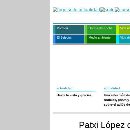
Portada
Hartos del coche
Vida u
El Selector
Medio ambiente
Vida dig
actualidad
actualidad
Hasta la vista y gracias
Una selección de
noticias, posts y
sobre el adiós de
Patxi López 