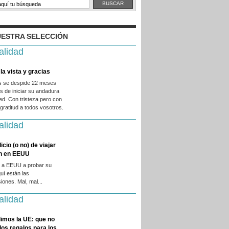
ESTRA SELECCIÓN
alidad
la vista y gracias
es se despide 22 meses
 de iniciar su andadura
ed. Con tristeza pero con
ratitud a todos vosotros.
alidad
licio (o no) de viajar
en en EEUU
 a EEUU a probar su
quí están las
iones. Mal, mal...
alidad
imos la UE: que no
 los regalos para los