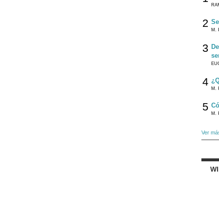
RA
2
Se
M. 
3
De
se
EU
4
¿Q
M. 
5
Có
M. 
Ver má
W