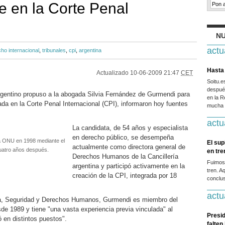
e en la Corte Penal
NU
actu
ho internacional
,
tribunales
,
cpi
,
argentina
Hasta 
Actualizado
10-06-2009 21:47
CET
Soitu.
después
rgentino propuso a la abogada Silvia Fernández de Gurmendi para
en la R
da en la Corte Penal Internacional (CPI), informaron hoy fuentes
mucha g
actu
La candidata, de 54 años y especialista
en derecho público, se desempeña
 la ONU en 1998 mediante el
El sup
actualmente como directora general de
uatro años después.
en tr
Derechos Humanos de la Cancillería
Fuimos
argentina y participó activamente en la
tren. A
creación de la CPI, integrada por 18
conclus
actu
cia, Seguridad y Derechos Humanos, Gurmendi es miembro del
sde 1989 y tiene "una vasta experiencia previa vinculada" al
Presid
 en distintos puestos".
falten