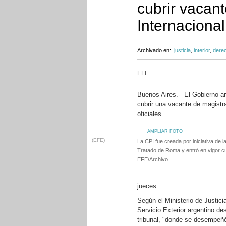
cubrir vacant
Internacional
Archivado en:
justicia
,
interior
,
derec
EFE
Buenos Aires.- El Gobierno a
cubrir una vacante de magistra
oficiales.
AMPLIAR FOTO
(EFE)
La CPI fue creada por iniciativa de
Tratado de Roma y entró en vigor c
EFE/Archivo
jueces.
Según el Ministerio de Justi
Servicio Exterior argentino de
tribunal, "donde se desempeñó