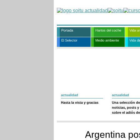
Portada
Hartos del coche
Vida u
El Selector
Medio ambiente
Vida dig
actualidad
actualidad
Hasta la vista y gracias
Una selección de
noticias, posts y
sobre el adiós de
Argentina po