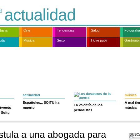
actualidad
rbana
Cine
Tendencias
Salud
Fotografía
ital
Música
Sexo
I love publi
Gastrono
actualidad
música
Españoles... SOITU ha
A mal ti
La valentía de los
 tweets
muerto
música
periodistas
 Soitu
stula a una abogada para
BUSC