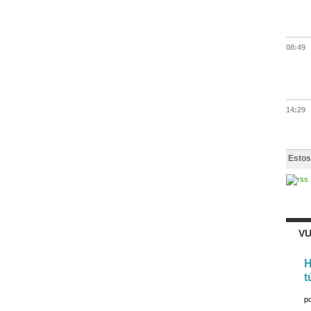
08:49
14:29
Estos
VU
H
t
p