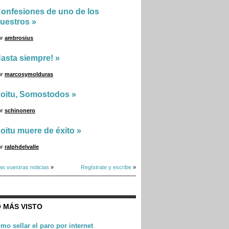
onfesiones de uno de los
uestros
»
or
ambrosius
asta siempre!
»
or
marcosymolduras
oitu, Somostodos
»
or
schinonero
oitu muere de éxito
»
or
ralphdelvalle
as vuestras noticias
»
Regístrate y escribe
»
 MÁS VISTO
mo sellar el paro por internet