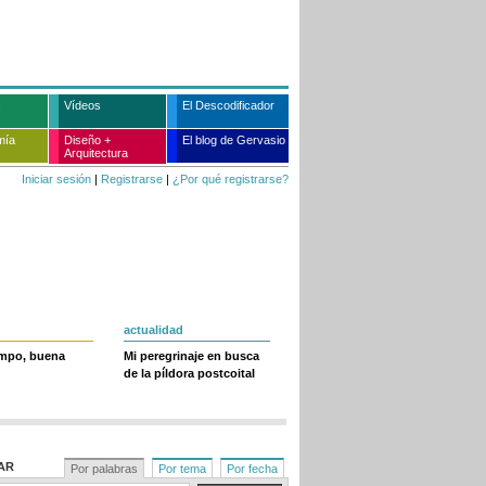
Vídeos
El Descodificador
mía
Diseño +
El blog de Gervasio
Arquitectura
Iniciar sesión
|
Registrarse
|
¿Por qué registrarse?
actualidad
empo, buena
Mi peregrinaje en busca
de la píldora postcoital
AR
Por palabras
Por tema
Por fecha