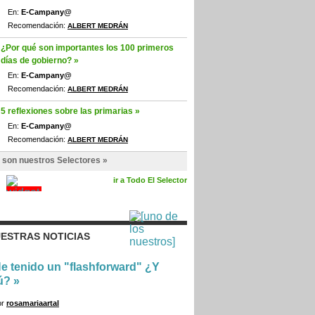
En:
E-Campany@
Recomendación:
ALBERT MEDRÁN
¿Por qué son importantes los 100 primeros
días de gobierno? »
En:
E-Campany@
Recomendación:
ALBERT MEDRÁN
5 reflexiones sobre las primarias »
En:
E-Campany@
Recomendación:
ALBERT MEDRÁN
 son nuestros Selectores »
ir a Todo El Selector
ESTRAS NOTICIAS
e tenido un "flashforward" ¿Y
ú?
»
or
rosamariaartal