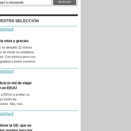
ESTRA SELECCIÓN
alidad
la vista y gracias
es se despide 22 meses
 de iniciar su andadura
ed. Con tristeza pero con
ratitud a todos vosotros.
alidad
licio (o no) de viajar
en en EEUU
 a EEUU a probar su
quí están las
iones. Mal, mal...
alidad
imos la UE: que no
 los regalos para los