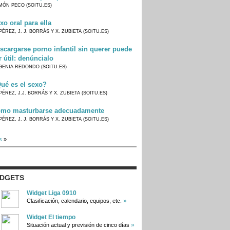
MÓN PECO (SOITU.ES)
xo oral para ella
PÉREZ, J. J. BORRÁS Y X. ZUBIETA (SOITU.ES)
scargarse porno infantil sin querer puede
r útil: denúncialo
GENIA REDONDO (SOITU.ES)
ué es el sexo?
PÉREZ, J.J. BORRÁS Y X. ZUBIETA (SOITU.ES)
mo masturbarse adecuadamente
PÉREZ, J. J. BORRÁS Y X. ZUBIETA (SOITU.ES)
s
»
IDGETS
Widget Liga 0910
»
Clasificación, calendario, equipos, etc.
Widget El tiempo
»
Situación actual y previsión de cinco días