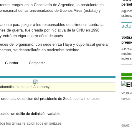
period
entes cargos en la Cancillería de Argentina, la postulante es
ernacional de las universidades de Buenos Aires (estatal) y
Alguno
práctic
manente para juzgar a los responsables de crímenes contra la
actu
es de guerra, fue creada por iniciativa de la ONU en 1998
 entró en vigor cuatro años después.
Soitu.
premi
eces del organismo, con sede en La Haya y cuyo fiscal general
A la 'e
campo, se desarrollarán en noviembre próximo.
medios
inglesa
Guardar
Compartir
automáticamente por
Un equi
 ordena la detención del presidente de Sudán por crímenes en
08:50
ocidio, un delito de definición variable
dos
los temas relacionados en soitu.es
09:03