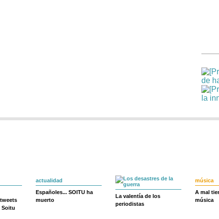
actualidad
música
Españoles... SOITU ha
A mal ti
La valentía de los
 tweets
muerto
música
periodistas
 Soitu