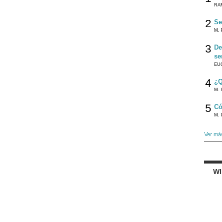
RA
2
Se
M. 
3
De
se
EU
4
¿Q
M. 
5
Có
M. 
Ver má
W