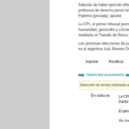
Además de haber ejercido difer
profesora de derecho penal int
Palermo (privada), apuntó.
La CPI, el primer tribunal per
humanidad, genocidio y crímen
mediante el Tratado de Roma y
Las próximas elecciones de ju
es el argentino Luis Moreno O
Imprimir
Rectificar
TEMAS RELACIONADOS
Selección de temas realizada 
En soitu.es
La CPI
Darfur
El gen
Ver to