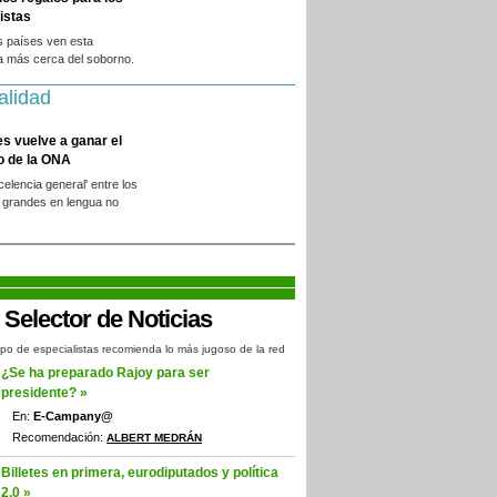
istas
s países ven esta
a más cerca del soborno.
alidad
es vuelve a ganar el
o de la ONA
xcelencia general' entre los
 grandes en lengua no
.
po de especialistas recomienda lo más jugoso de la red
¿Se ha preparado Rajoy para ser
presidente? »
En:
E-Campany@
Recomendación:
ALBERT MEDRÁN
Billetes en primera, eurodiputados y política
2.0 »