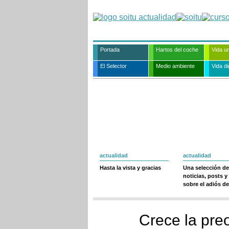
Portada
Hartos del coche
Vida u
El Selector
Medio ambiente
Vida dig
actualidad
actualidad
Hasta la vista y gracias
Una selección de
noticias, posts y
sobre el adiós de
Crece la pre