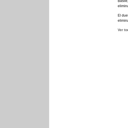
Basile
elimin
El due
elimin
Ver to