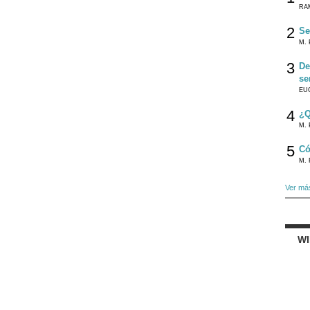
RA
2
Se
M. 
3
De
se
EU
4
¿Q
M. 
5
Có
M. 
Ver má
W