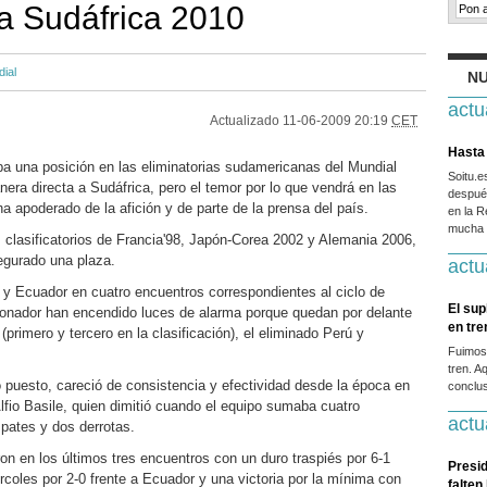
 a Sudáfrica 2010
ial
NU
actu
Actualizado
11-06-2009 20:19
CET
Hasta 
a una posición en las eliminatorias sudamericanas del Mundial
Soitu.
anera directa a Sudáfrica, pero el temor por lo que vendrá en las
después
ha apoderado de la afición y de parte de la prensa del país.
en la R
mucha g
s clasificatorios de Francia'98, Japón-Corea 2002 y Alemania 2006,
segurado una plaza.
actu
a y Ecuador en cuatro encuentros correspondientes al ciclo de
El sup
nador han encendido luces de alarma porque quedan por delante
en tr
(primero y tercero en la clasificación), el eliminado Perú y
Fuimos
tren. A
o puesto, careció de consistencia y efectividad desde la época en
conclus
Alfio Basile, quien dimitió cuando el equipo sumaba cuatro
actu
mpates y dos derrotas.
on en los últimos tres encuentros con un duro traspiés por 6-1
Presid
ércoles por 2-0 frente a Ecuador y una victoria por la mínima con
falten