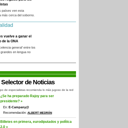
istas
s países ven esta
a más cerca del soborno.
alidad
es vuelve a ganar el
o de la ONA
xcelencia general' entre los
 grandes en lengua no
.
po de especialistas recomienda lo más jugoso de la red
¿Se ha preparado Rajoy para ser
presidente? »
En:
E-Campany@
Recomendación:
ALBERT MEDRÁN
Billetes en primera, eurodiputados y política
2.0 »