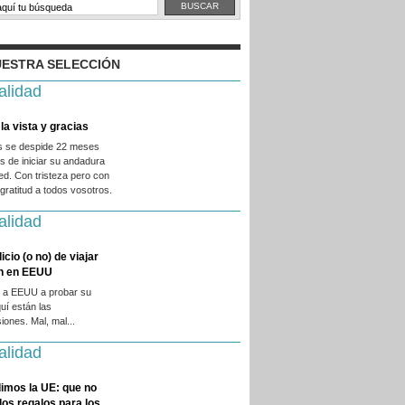
ESTRA SELECCIÓN
alidad
la vista y gracias
es se despide 22 meses
 de iniciar su andadura
ed. Con tristeza pero con
ratitud a todos vosotros.
alidad
licio (o no) de viajar
en en EEUU
 a EEUU a probar su
quí están las
iones. Mal, mal...
alidad
imos la UE: que no
 los regalos para los