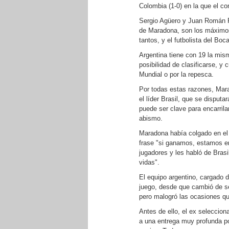
Colombia (1-0) en la que el c
Sergio Agüero y Juan Román R
de Maradona, son los máximos 
tantos, y el futbolista del Bo
Argentina tiene con 19 la mis
posibilidad de clasificarse, y 
Mundial o por la repesca.
Por todas estas razones, Mara
el líder Brasil, que se disput
puede ser clave para encarrilar
abismo.
Maradona había colgado en el 
frase "si ganamos, estamos en 
jugadores y les habló de Brasi
vidas".
El equipo argentino, cargado d
juego, desde que cambió de se
pero malogró las ocasiones que
Antes de ello, el ex seleccion
a una entrega muy profunda po