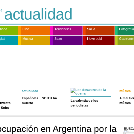
actualidad
rbana
Cine
Tendencias
Salud
Fotografía
ital
Música
Sexo
I love publi
Gastrono
actualidad
música
Españoles... SOITU ha
A mal ti
La valentía de los
 tweets
muerto
música
periodistas
 Soitu
ocupación en Argentina por la
BUSC