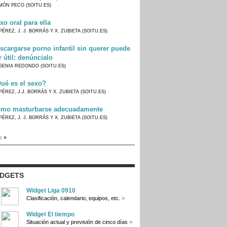
MÓN PECO (SOITU.ES)
xo oral para ella
PÉREZ, J. J. BORRÁS Y X. ZUBIETA (SOITU.ES)
scargarse porno infantil sin querer puede
r útil: denúncialo
GENIA REDONDO (SOITU.ES)
ué es el sexo?
PÉREZ, J.J. BORRÁS Y X. ZUBIETA (SOITU.ES)
mo masturbarse adecuadamente
PÉREZ, J. J. BORRÁS Y X. ZUBIETA (SOITU.ES)
s
»
IDGETS
Widget Liga 0910
»
Clasificación, calendario, equipos, etc.
Widget El tiempo
»
Situación actual y previsión de cinco días