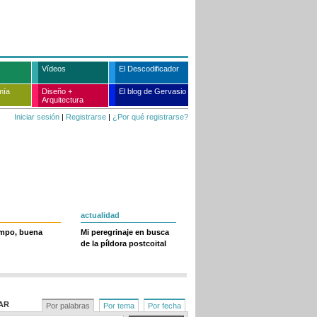
Vídeos
El Descodificador
mía
Diseño +
El blog de Gervasio
Arquitectura
Iniciar sesión
|
Registrarse
|
¿Por qué registrarse?
actualidad
empo, buena
Mi peregrinaje en busca
de la píldora postcoital
AR
Por palabras
Por tema
Por fecha