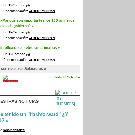
En:
E-Campany@
Recomendación:
ALBERT MEDRÁN
¿Por qué son importantes los 100 primeros
días de gobierno? »
En:
E-Campany@
Recomendación:
ALBERT MEDRÁN
5 reflexiones sobre las primarias »
En:
E-Campany@
Recomendación:
ALBERT MEDRÁN
 son nuestros Selectores »
ir a Todo El Selector
ESTRAS NOTICIAS
e tenido un "flashforward" ¿Y
ú?
»
or
rosamariaartal