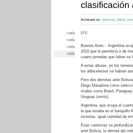
clasificación
Archivado en:
deportes
,
fútbol
,
mund
+info
EFE
+info
Buenos Aires.- Argentina ocup
+info
2010 que le permitiría ir de m
+info
cuatro jornadas que faltan se 
A estas alturas, en los torneo
los alibicelestes se habían a
Pero dos derrotas ante Bolivi
Diego Maradona como seleccio
rivales como Brasil, Paraguay 
Uruguay (sexto).
Argentina, que ocupa el cuart
la que estaba en el banquillo 
victorias, igual cantidad de e
Esas carencias se profundizar
ante Bolivia, la derrota del mi