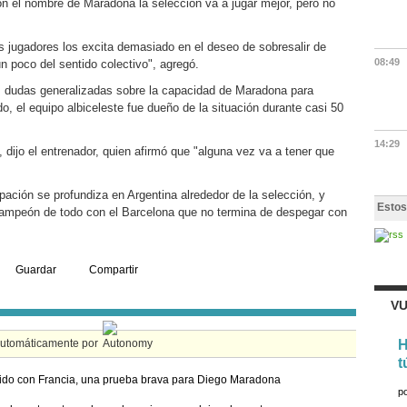
 el nombre de Maradona la selección va a jugar mejor, pero no
s jugadores los excita demasiado en el deseo de sobresalir de
08:49
un poco del sentido colectivo", agregó.
s dudas generalizadas sobre la capacidad de Maradona para
do, el equipo albiceleste fue dueño de la situación durante casi 50
14:29
, dijo el entrenador, quien afirmó que "alguna vez va a tener que
pación se profundiza en Argentina alrededor de la selección, y
Estos
campeón de todo con el Barcelona que no termina de despegar con
Guardar
Compartir
VU
automáticamente por
H
t
tido con Francia, una prueba brava para Diego Maradona
p