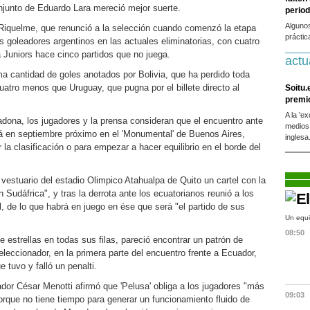
onjunto de Eduardo Lara mereció mejor suerte.
period
Alguno
iquelme, que renunció a la selección cuando comenzó la etapa
práctic
goleadores argentinos en las actuales eliminatorias, con cuatro
ca Juniors hace cinco partidos que no juega.
actu
ma cantidad de goles anotados por Bolivia, que ha perdido toda
cuatro menos que Uruguay, que pugna por el billete directo al
Soitu.
premi
A la 'e
dona, los jugadores y la prensa consideran que el encuentro ante
medios
ará en septiembre próximo en el 'Monumental' de Buenos Aires,
inglesa
 la clasificación o para empezar a hacer equilibrio en el borde del
vestuario del estadio Olimpico Atahualpa de Quito un cartel con la
Sudáfrica", y tras la derrota ante los ecuatorianos reunió a los
l, de lo que habrá en juego en ése que será "el partido de sus
Un equi
08:50
e estrellas en todas sus filas, pareció encontrar un patrón de
leccionador, en la primera parte del encuentro frente a Ecuador,
 tuvo y falló un penalti.
ador César Menotti afirmó que 'Pelusa' obliga a los jugadores "más
09:03
rque no tiene tiempo para generar un funcionamiento fluido de