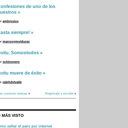
onfesiones de uno de los
uestros
»
or
ambrosius
asta siempre!
»
or
marcosymolduras
oitu, Somostodos
»
or
schinonero
oitu muere de éxito
»
or
ralphdelvalle
as vuestras noticias
»
Regístrate y escribe
»
 MÁS VISTO
mo sellar el paro por internet