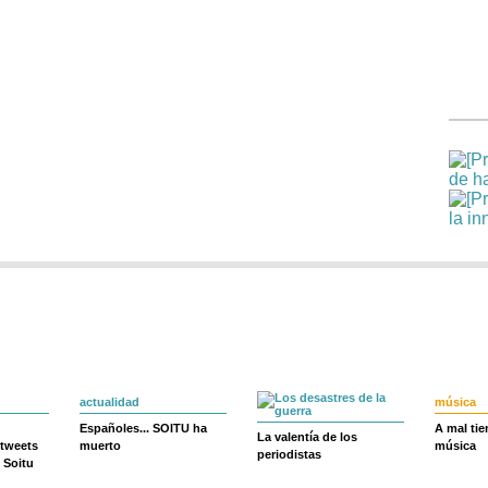
actualidad
música
Españoles... SOITU ha
A mal ti
La valentía de los
 tweets
muerto
música
periodistas
 Soitu