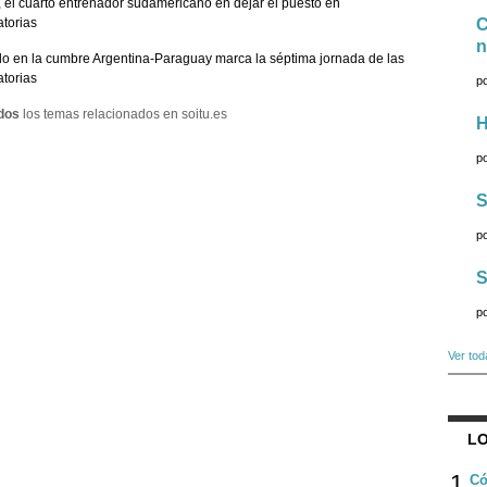
, el cuarto entrenador sudamericano en dejar el puesto en
atorias
C
n
lo en la cumbre Argentina-Paraguay marca la séptima jornada de las
atorias
p
dos
los temas relacionados en soitu.es
H
p
S
p
S
p
Ver tod
LO
1
Có