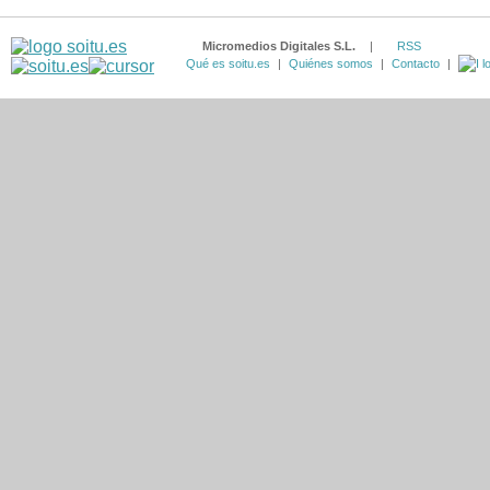
Micromedios Digitales S.L.
|
RSS
Qué es soitu.es
|
Quiénes somos
|
Contacto
|