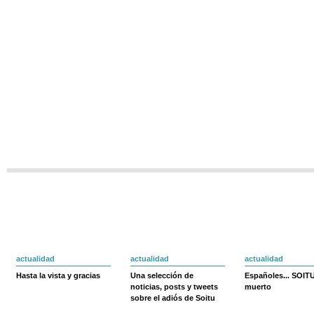
actualidad
actualidad
actualidad
Hasta la vista y gracias
Una selección de
Españoles... SOIT
noticias, posts y tweets
muerto
sobre el adiós de Soitu