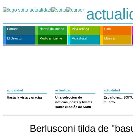
actual
Portada
Hartos del coche
Vida urbana
Cine
El Selector
Medio ambiente
Vida digital
Música
actualidad
actualidad
actualidad
Hasta la vista y gracias
Una selección de
Españoles... SOIT
noticias, posts y tweets
muerto
sobre el adiós de Soitu
Berlusconi tilda de "bas