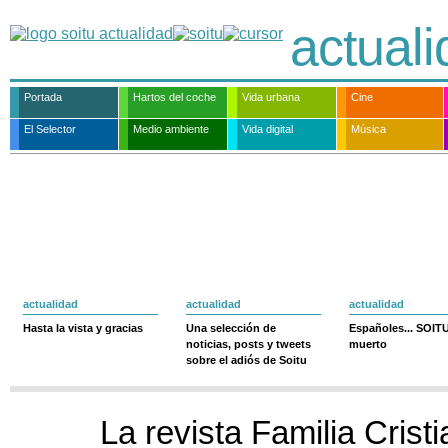
actual
Portada
Hartos del coche
Vida urbana
Cine
El Selector
Medio ambiente
Vida digital
Música
actualidad
actualidad
actualidad
Hasta la vista y gracias
Una selección de
Españoles... SOIT
noticias, posts y tweets
muerto
sobre el adiós de Soitu
La revista Familia Crist