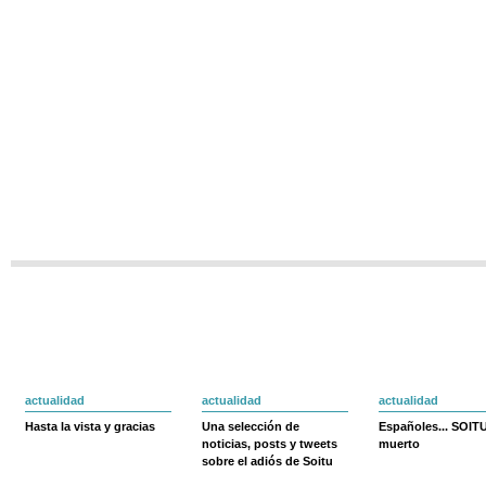
actualidad
actualidad
actualidad
Hasta la vista y gracias
Una selección de
Españoles... SOIT
noticias, posts y tweets
muerto
sobre el adiós de Soitu