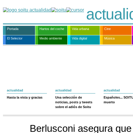
actual
Portada
Hartos del coche
Vida urbana
Cine
El Selector
Medio ambiente
Vida digital
Música
actualidad
actualidad
actualidad
Hasta la vista y gracias
Una selección de
Españoles... SOIT
noticias, posts y tweets
muerto
sobre el adiós de Soitu
Berlusconi asegura que