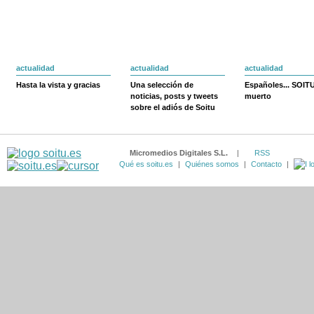
actualidad
actualidad
actualidad
Hasta la vista y gracias
Una selección de
Españoles... SOIT
noticias, posts y tweets
muerto
sobre el adiós de Soitu
Micromedios Digitales S.L.
|
RSS
Qué es soitu.es
|
Quiénes somos
|
Contacto
|