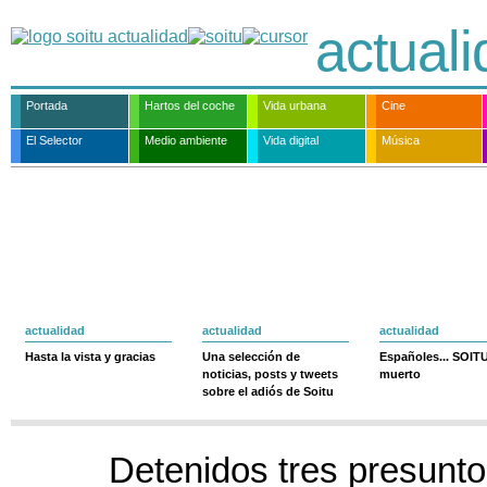
actual
Portada
Hartos del coche
Vida urbana
Cine
El Selector
Medio ambiente
Vida digital
Música
actualidad
actualidad
actualidad
Hasta la vista y gracias
Una selección de
Españoles... SOIT
noticias, posts y tweets
muerto
sobre el adiós de Soitu
Detenidos tres presunto