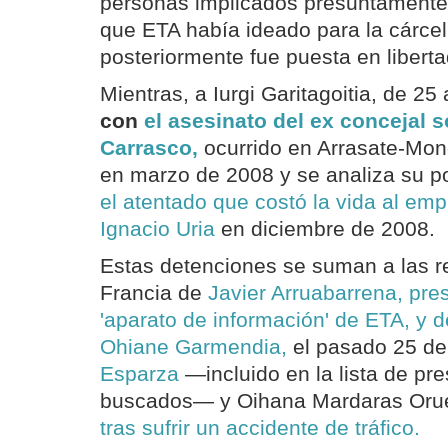
personas implicados presuntamente 
que ETA había ideado para la cárcel
posteriormente fue puesta en liberta
Mientras, a Iurgi Garitagoitia, de 25
con
el asesinato del ex concejal s
Carrasco,
ocurrido en Arrasate-Mo
en marzo de 2008 y se analiza su po
el atentado que costó la vida al em
Ignacio Uria
en diciembre de 2008.
Estas detenciones se suman a las r
Francia de
Javier Arruabarrena, pre
'aparato de información' de ETA, y d
Ohiane Garmendia,
el pasado 25 de 
Esparza
—incluido en la lista de pre
buscados— y Oihana Mardaras Orueta
tras sufrir un accidente de tráfico.