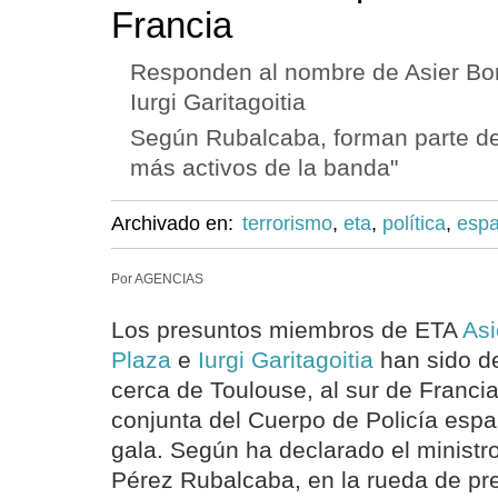
Francia
Responden al nombre de Asier Borr
Iurgi Garitagoitia
Según Rubalcaba, forman parte de
más activos de la banda"
Archivado en:
terrorismo
,
eta
,
política
,
esp
Por AGENCIAS
Los presuntos miembros de ETA
Asi
Plaza
e
Iurgi Garitagoitia
han sido d
cerca de Toulouse, al sur de Franci
conjunta del Cuerpo de Policía españ
gala. Según ha declarado el ministro 
Pérez Rubalcaba, en la rueda de pr