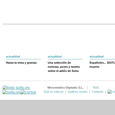
actualidad
actualidad
actualidad
Hasta la vista y gracias
Una selección de
Españoles... SOIT
noticias, posts y tweets
muerto
sobre el adiós de Soitu
Micromedios Digitales S.L.
|
RSS
Qué es soitu.es
|
Quiénes somos
|
Contacto
|