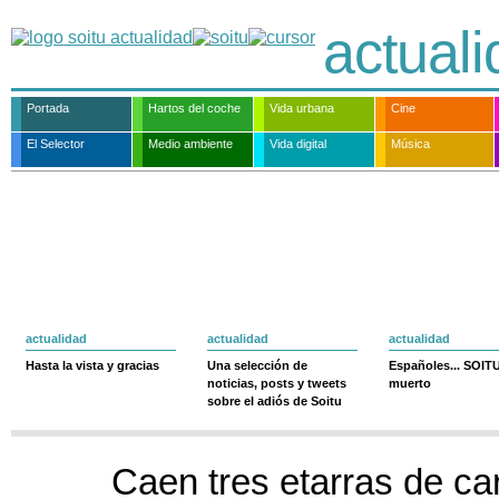
actual
Portada
Hartos del coche
Vida urbana
Cine
El Selector
Medio ambiente
Vida digital
Música
actualidad
actualidad
actualidad
Hasta la vista y gracias
Una selección de
Españoles... SOIT
noticias, posts y tweets
muerto
sobre el adiós de Soitu
Caen tres etarras de car