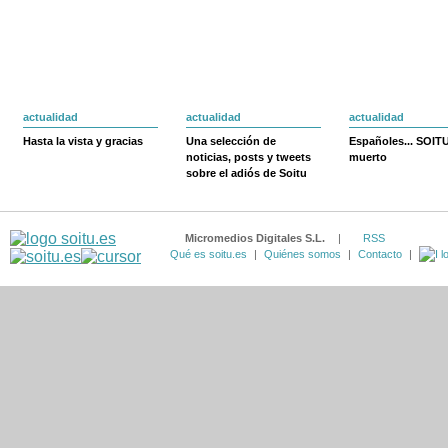
actualidad
actualidad
actualidad
Hasta la vista y gracias
Una selección de
Españoles... SOIT
noticias, posts y tweets
muerto
sobre el adiós de Soitu
Micromedios Digitales S.L.
|
RSS
Qué es soitu.es
|
Quiénes somos
|
Contacto
|