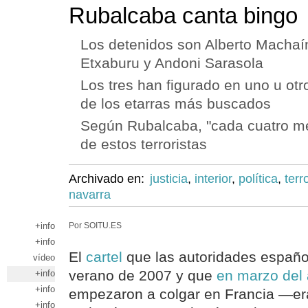
Rubalcaba canta bingo
Los detenidos son Alberto Machaín
Etxaburu y Andoni Sarasola
Los tres han figurado en uno u otr
de los etarras más buscados
Según Rubalcaba, "cada cuatro me
de estos terroristas
Archivado en:
justicia
,
interior
,
política
,
terr
navarra
+info
Por SOITU.ES
+info
El
cartel
que las autoridades español
vídeo
verano de 2007 y que
en marzo del 
+info
+info
empezaron a colgar en Francia —era
+info