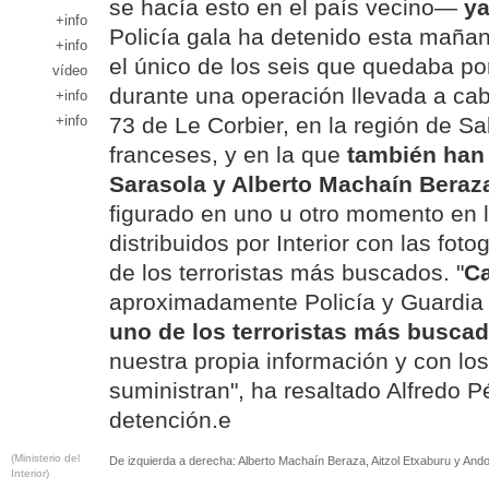
se hacía esto en el país vecino—
ya
+info
Policía gala ha detenido esta maña
+info
el único de los seis que quedaba por
vídeo
durante una operación llevada a ca
+info
+info
73 de Le Corbier, en la región de Sa
franceses, y en la que
también han
Sarasola y Alberto Machaín Beraz
figurado en uno u otro momento en l
distribuidos por Interior con las fot
de los terroristas más buscados. "
C
aproximadamente Policía y Guardia 
uno de los terroristas más busca
nuestra propia información y con los
suministran", ha resaltado Alfredo P
detención.e
(Ministerio del
De izquierda a derecha: Alberto Machaín Beraza, Aitzol Etxaburu y Ando
Interior)