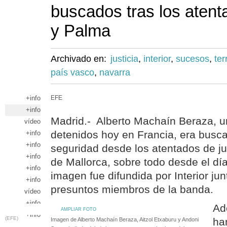
buscados tras los aten
y Palma
Archivado en:
justicia
,
interior
,
sucesos
,
ter
país vasco
,
navarra
+info
EFE
+info
Madrid.- Alberto Machaín Beraza, un
vídeo
detenidos hoy en Francia, era busca
+info
+info
seguridad desde los atentados de j
+info
de Mallorca, sobre todo desde el dí
+info
imagen fue difundida por Interior jun
+info
presuntos miembros de la banda.
vídeo
+info
Ad
AMPLIAR FOTO
+info
(EFE)
ha
Imagen de Alberto Machaín Beraza, Aitzol Etxaburu y Andoni