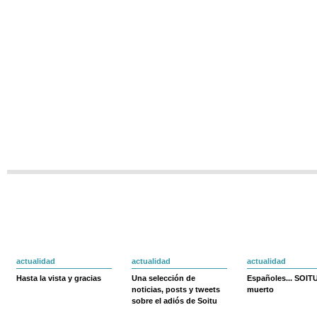
actualidad
actualidad
actualidad
Hasta la vista y gracias
Una selección de
Españoles... SOIT
noticias, posts y tweets
muerto
sobre el adiós de Soitu