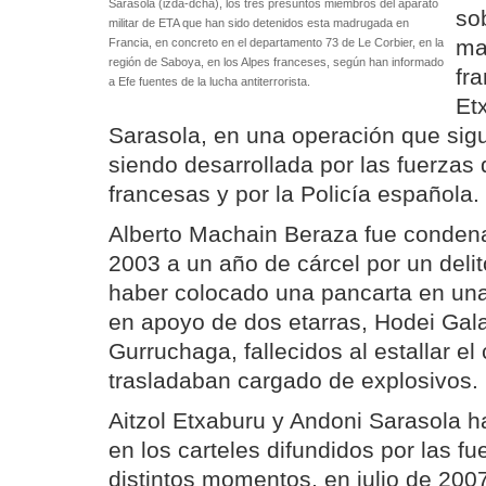
Sarasola (izda-dcha), los tres presuntos miembros del aparato
so
militar de ETA que han sido detenidos esta madrugada en
ma
Francia, en concreto en el departamento 73 de Le Corbier, en la
región de Saboya, en los Alpes franceses, según han informado
fr
a Efe fuentes de la lucha antiterrorista.
Et
Sarasola, en una operación que sigu
siendo desarrollada por las fuerzas
francesas y por la Policía española.
Alberto Machain Beraza fue conden
2003 a un año de cárcel por un delit
haber colocado una pancarta en un
en apoyo de dos etarras, Hodei Gala
Gurruchaga, fallecidos al estallar el
trasladaban cargado de explosivos.
Aitzol Etxaburu y Andoni Sarasola h
en los carteles difundidos por las f
distintos momentos, en julio de 200