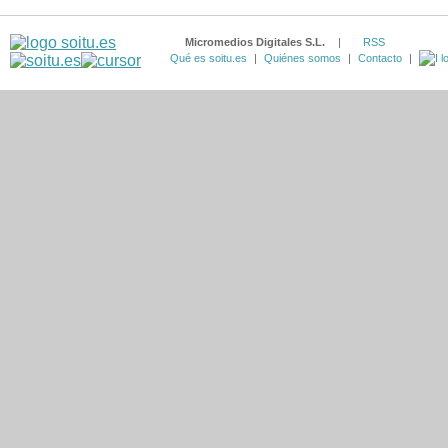
Micromedios Digitales S.L.
|
RSS
Qué es soitu.es
|
Quiénes somos
|
Contacto
|