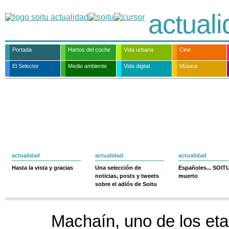
actual
Portada
Hartos del coche
Vida urbana
Cine
El Selector
Medio ambiente
Vida digital
Música
actualidad
actualidad
actualidad
Hasta la vista y gracias
Una selección de
Españoles... SOIT
noticias, posts y tweets
muerto
sobre el adiós de Soitu
Machaín, uno de los et