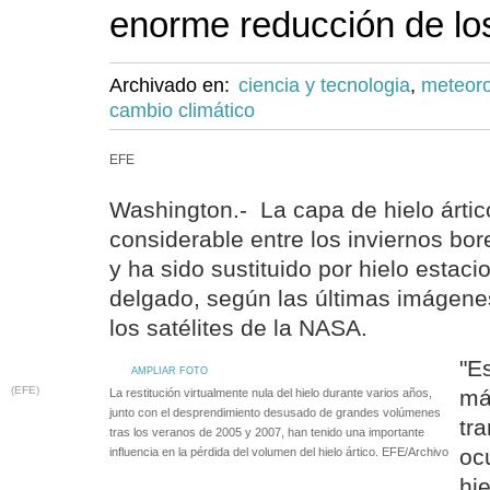
enorme reducción de los
Archivado en:
ciencia y tecnologia
,
meteoro
cambio climático
EFE
Washington.- La capa de hielo ártic
considerable entre los inviernos bo
y ha sido sustituido por hielo esta
delgado, según las últimas imágene
los satélites de la NASA.
"E
AMPLIAR FOTO
(EFE)
má
La restitución virtualmente nula del hielo durante varios años,
junto con el desprendimiento desusado de grandes volúmenes
tr
tras los veranos de 2005 y 2007, han tenido una importante
oc
influencia en la pérdida del volumen del hielo ártico. EFE/Archivo
hi