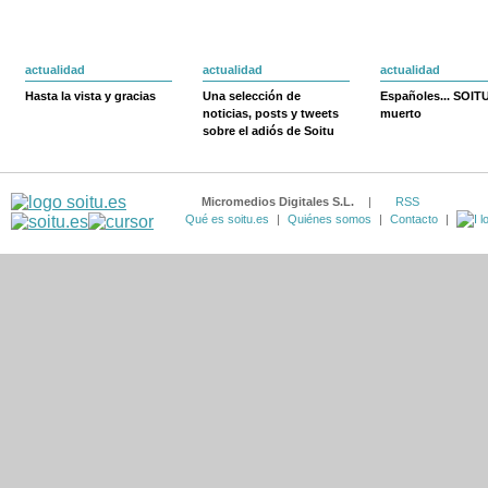
actualidad
actualidad
actualidad
Hasta la vista y gracias
Una selección de
Españoles... SOIT
noticias, posts y tweets
muerto
sobre el adiós de Soitu
Micromedios Digitales S.L.
|
RSS
Qué es soitu.es
|
Quiénes somos
|
Contacto
|