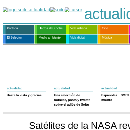
actual
Portada
Hartos del coche
Vida urbana
Cine
El Selector
Medio ambiente
Vida digital
Música
actualidad
actualidad
actualidad
Hasta la vista y gracias
Una selección de
Españoles... SOIT
noticias, posts y tweets
muerto
sobre el adiós de Soitu
Satélites de la NASA re