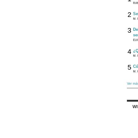
RA
2
Se
M. 
3
De
se
EU
4
¿Q
M. 
5
Có
M. 
Ver má
W