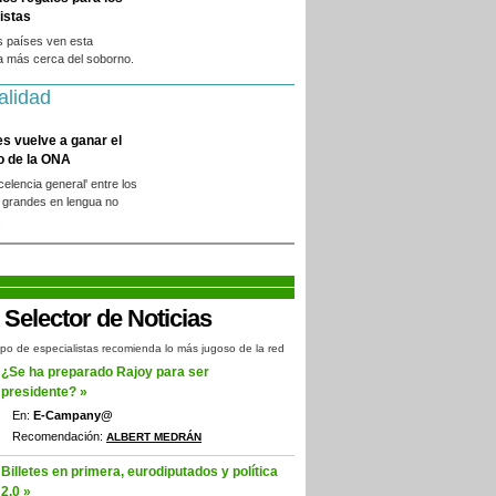
istas
s países ven esta
a más cerca del soborno.
alidad
es vuelve a ganar el
o de la ONA
xcelencia general' entre los
 grandes en lengua no
.
po de especialistas recomienda lo más jugoso de la red
¿Se ha preparado Rajoy para ser
presidente? »
En:
E-Campany@
Recomendación:
ALBERT MEDRÁN
Billetes en primera, eurodiputados y política
2.0 »