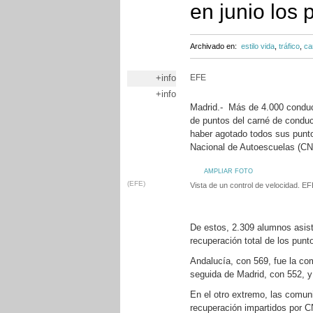
en junio los 
Archivado en:
estilo vida
,
tráfico
,
ca
+info
EFE
+info
Madrid.- Más de 4.000 conduct
de puntos del carné de conduci
haber agotado todos sus punto
Nacional de Autoescuelas (C
AMPLIAR FOTO
(EFE)
Vista de un control de velocidad. E
De estos, 2.309 alumnos asisti
recuperación total de los punto
Andalucía, con 569, fue la c
seguida de Madrid, con 552, y
En el otro extremo, las comun
recuperación impartidos por CN