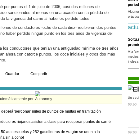
period
é por puntos el 1 de julio de 2006, casi dos millones de
Alguno
sido sancionados al menos en una ocasión con la pérdida de
práctic
do la vigencia del carné al haberlos perdido todos.
actu
illones de conductores -ocho de cada diez- recibieron dos puntos
 no haber perdido ningún punto en los tres años de vigencia del
Soitu.
premi
ó a los conductores que tenían una antigüedad mínima de tres años
A la 'e
tan ahora con catorce puntos, los doce iniciales y otros dos más
medios
nte.
inglesa
Guardar
Compartir
Un equi
automáticamente por
08:50
o deberá 'perdonar' miles de puntos de multas en tramitación
ductores riojanos asisten a clase para recuperar puntos de carné
50 autoescuelas y 252 gasolineras de Aragón se unen a la
09:03
a sin alcohol