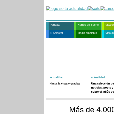
Portada
Hartos del coche
Vida u
El Selector
Medio ambiente
Vida dig
actualidad
actualidad
Hasta la vista y gracias
Una selección de
noticias, posts y
sobre el adiós de
Más de 4.000