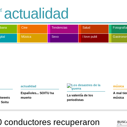
actualidad
rbana
Cine
Tendencias
Salud
Fotografía
ital
Música
Sexo
I love publi
Gastrono
actualidad
música
Españoles... SOITU ha
A mal ti
La valentía de los
 tweets
muerto
música
periodistas
 Soitu
 conductores recuperaron
BUSC