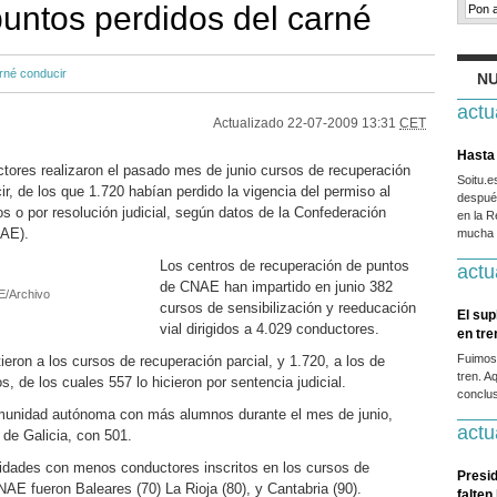
puntos perdidos del carné
rné conducir
NU
actu
Actualizado
22-07-2009 13:31
CET
Hasta 
ores realizaron el pasado mes de junio cursos de recuperación
Soitu.
r, de los que 1.720 habían perdido la vigencia del permiso al
después
s o por resolución judicial, según datos de la Confederación
en la R
NAE).
mucha g
Los centros de recuperación de puntos
actu
de CNAE han impartido en junio 382
FE/Archivo
cursos de sensibilización y reeducación
El sup
vial dirigidos a 4.029 conductores.
en tr
Fuimos
eron a los cursos de recuperación parcial, y 1.720, a los de
tren. A
s, de los cuales 557 lo hicieron por sentencia judicial.
conclus
omunidad autónoma con más alumnos durante el mes de junio,
actu
 de Galicia, con 501.
idades con menos conductores inscritos en los cursos de
Presid
AE fueron Baleares (70) La Rioja (80), y Cantabria (90).
falten