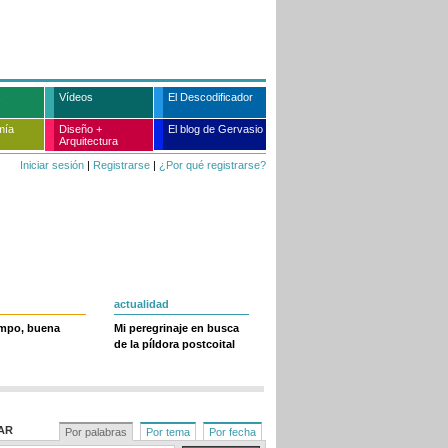
Vídeos
El Descodificador
mía
Diseño +
El blog de Gervasio
Arquitectura
Iniciar sesión
|
Registrarse
|
¿Por qué registrarse?
actualidad
empo, buena
Mi peregrinaje en busca
de la píldora postcoital
AR
Por palabras
Por tema
Por fecha