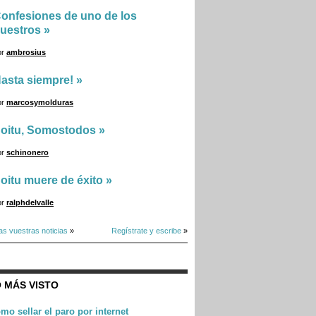
onfesiones de uno de los
uestros
»
or
ambrosius
asta siempre!
»
or
marcosymolduras
oitu, Somostodos
»
or
schinonero
oitu muere de éxito
»
or
ralphdelvalle
as vuestras noticias
»
Regístrate y escribe
»
 MÁS VISTO
mo sellar el paro por internet