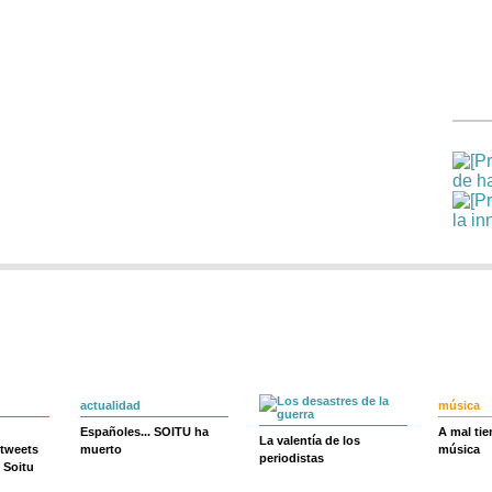
actualidad
música
Españoles... SOITU ha
A mal ti
La valentía de los
 tweets
muerto
música
periodistas
 Soitu