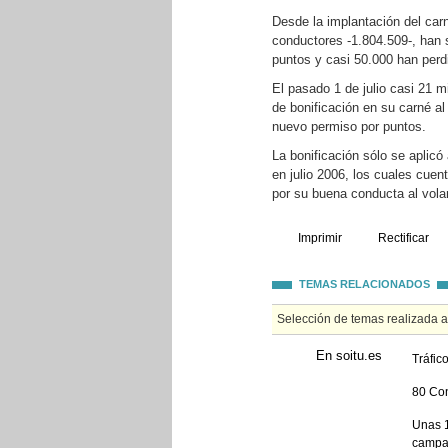
Desde la implantación del carn
conductores -1.804.509-, han 
puntos y casi 50.000 han perdi
El pasado 1 de julio casi 21 m
de bonificación en su carné al
nuevo permiso por puntos.
La bonificación sólo se aplic
en julio 2006, los cuales cuen
por su buena conducta al vola
Imprimir
Rectificar
TEMAS RELACIONADOS
Selección de temas realizada 
En soitu.es
Tráfic
80 Con
Unas 1
campañ