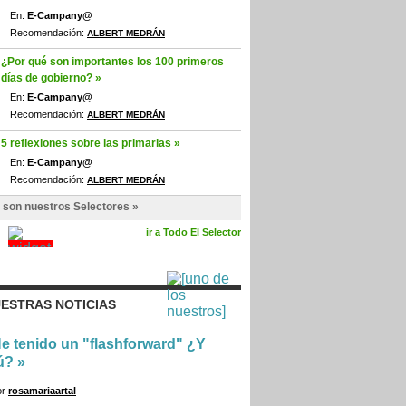
En:
E-Campany@
Recomendación:
ALBERT MEDRÁN
¿Por qué son importantes los 100 primeros
días de gobierno? »
En:
E-Campany@
Recomendación:
ALBERT MEDRÁN
5 reflexiones sobre las primarias »
En:
E-Campany@
Recomendación:
ALBERT MEDRÁN
 son nuestros Selectores »
ir a Todo El Selector
ESTRAS NOTICIAS
e tenido un "flashforward" ¿Y
ú?
»
or
rosamariaartal