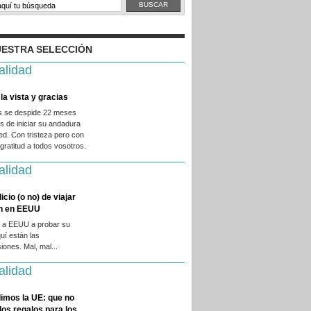
ESTRA SELECCIÓN
alidad
la vista y gracias
es se despide 22 meses
 de iniciar su andadura
ed. Con tristeza pero con
ratitud a todos vosotros.
alidad
licio (o no) de viajar
en en EEUU
 a EEUU a probar su
quí están las
iones. Mal, mal...
alidad
imos la UE: que no
 los regalos para los