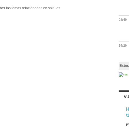
dos
los temas relacionados en soitu.es
08:49
14:29
Estos
VU
H
t
p