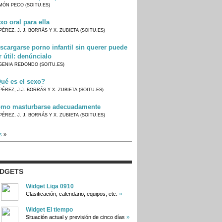
MÓN PECO (SOITU.ES)
xo oral para ella
PÉREZ, J. J. BORRÁS Y X. ZUBIETA (SOITU.ES)
scargarse porno infantil sin querer puede
r útil: denúncialo
GENIA REDONDO (SOITU.ES)
ué es el sexo?
PÉREZ, J.J. BORRÁS Y X. ZUBIETA (SOITU.ES)
mo masturbarse adecuadamente
PÉREZ, J. J. BORRÁS Y X. ZUBIETA (SOITU.ES)
s
»
IDGETS
Widget Liga 0910
»
Clasificación, calendario, equipos, etc.
Widget El tiempo
»
Situación actual y previsión de cinco días