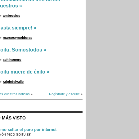
uestros
»
or
ambrosius
asta siempre!
»
or
marcosymolduras
oitu, Somostodos
»
or
schinonero
oitu muere de éxito
»
or
ralphdelvalle
as vuestras noticias
»
Regístrate y escribe
»
 MÁS VISTO
mo sellar el paro por internet
MÓN PECO (SOITU.ES)