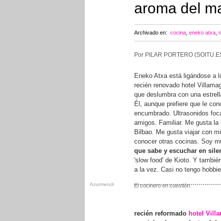
aroma del m
Archivado en:
cocina
,
eneko atxa
,
Por PILAR PORTERO (SOITU.E
Eneko Atxa está ligándose a lo
recién renovado hotel Villama
que deslumbra con una estrell
Él, aunque prefiere que le con
encumbrado. Ultrasonidos foca
amigos. Familiar. Me gusta la
Bilbao. Me gusta viajar con m
conocer otras cocinas. Soy m
que sabe y escuchar en sile
'slow food' de Kioto. Y tambié
a la vez. Casi no tengo hobbi
Azurmendi
El cocinero en cuestión.
recién reformado
hotel Vill