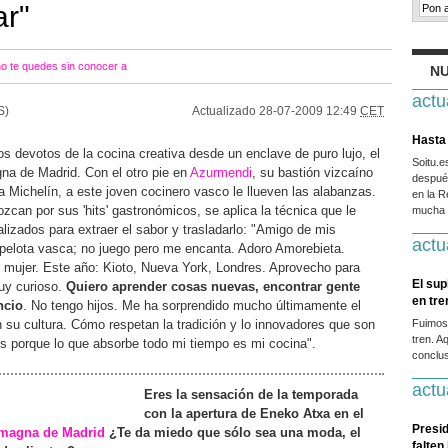
ar"
no te quedes sin conocer a
NU
actu
S)
Actualizado
28-07-2009 12:49
CET
Hasta 
s devotos de la cocina creativa desde un enclave de puro lujo, el
Soitu.
gna de Madrid. Con el otro pie en
Azurmendi
, su bastión vizcaíno
después
a Michelín, a este joven cocinero vasco le llueven las alabanzas.
en la R
ozcan por sus 'hits' gastronómicos, se aplica la técnica que le
mucha g
lizados para extraer el sabor y trasladarlo: "Amigo de mis
actu
 pelota vasca; no juego pero me encanta. Adoro Amorebieta.
i mujer. Este año: Kioto, Nueva York, Londres. Aprovecho para
El sup
uy curioso.
Quiero aprender cosas nuevas, encontrar gente
en tr
ncio
. No tengo hijos. Me ha sorprendido mucho últimamente el
n su cultura. Cómo respetan la tradición y lo innovadores que son
Fuimos
tren. A
es porque lo que absorbe todo mi tiempo es mi cocina".
conclus
actu
Eres la sensación de la temporada
con la apertura de Eneko Atxa en el
Presid
amagna de Madrid
¿Te da miedo que sólo sea una moda, el
falten