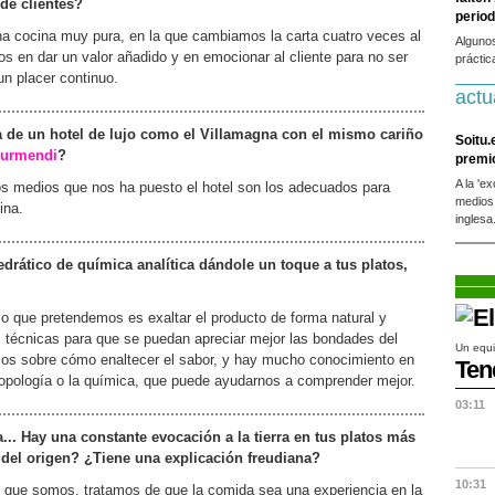
de clientes?
period
na cocina muy pura, en la que cambiamos la carta cuatro veces al
Alguno
 en dar un valor añadido y en emocionar al cliente para no ser
práctic
n placer continuo.
actu
 de un hotel de lujo como el Villamagna con el mismo cariño
Soitu.
urmendi
?
premi
A la 'e
los medios que nos ha puesto el hotel son los adecuados para
medios
ina.
inglesa
drático de química analítica dándole un toque a tus platos,
o que pretendemos es exaltar el producto de forma natural y
 técnicas para que se puedan apreciar mejor las bondades del
Un equi
os sobre cómo enaltecer el sabor, y hay mucho conocimiento en
Ten
tropología o la química, que puede ayudarnos a comprender mejor.
03:11
... Hay una constante evocación a la tierra en tus platos más
del origen? ¿Tiene una explicación freudiana?
10:31
lo que somos, tratamos de que la comida sea una experiencia en la