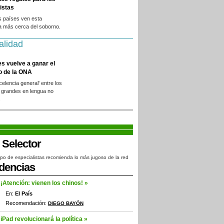
istas
s países ven esta
a más cerca del soborno.
alidad
es vuelve a ganar el
o de la ONA
xcelencia general' entre los
 grandes en lengua no
.
po de especialistas recomienda lo más jugoso de la red
dencias
¡Atención: vienen los chinos! »
En:
El País
Recomendación:
DIEGO BAYÓN
iPad revolucionará la política »