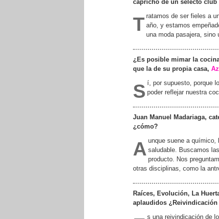
capricho de un selecto club 
ratamos de ser fieles a u
T
año, y estamos empeñados
una moda pasajera, sino u
¿Es posible mimar la cocina
que la de su propia casa,
Az
í, por supuesto, porque 
S
poder reflejar nuestra coc
Juan Manuel Madariaga, cate
¿cómo?
unque suene a químico, l
A
saludable. Buscamos las
producto. Nos preguntam
otras disciplinas, como la an
Raíces, Evolución, La Huerta
aplaudidos ¿Reivindicación 
s una reivindicación de 