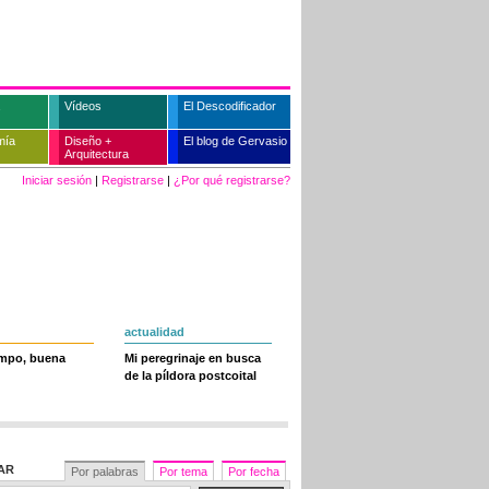
Vídeos
El Descodificador
mía
Diseño +
El blog de Gervasio
Arquitectura
Iniciar sesión
|
Registrarse
|
¿Por qué registrarse?
actualidad
empo, buena
Mi peregrinaje en busca
de la píldora postcoital
AR
Por palabras
Por tema
Por fecha