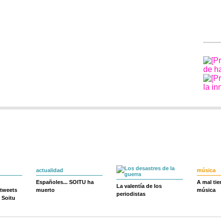
actualidad
música
Españoles... SOITU ha
A mal ti
La valentía de los
 tweets
muerto
música
periodistas
 Soitu