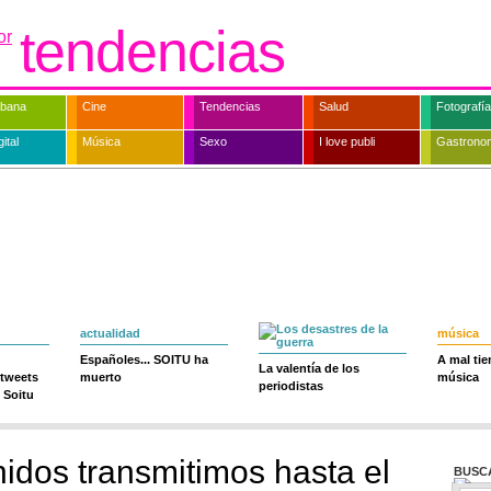
tendencias
rbana
Cine
Tendencias
Salud
Fotografía
ital
Música
Sexo
I love publi
Gastrono
actualidad
música
Españoles... SOITU ha
A mal ti
La valentía de los
 tweets
muerto
música
periodistas
 Soitu
nidos transmitimos hasta el
BUSC