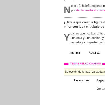
o lo sé, habría mejores
N
por
dar la vuelta al conc
¿Habría que crear la figura 
mirar con lupa el trabajo de
o creo que no. Los crític
Y
una sala y una cocina, y 
respeto y comparto mucha
Imprimir
Rectificar
TEMAS RELACIONADOS
Selección de temas realizada 
En soitu.es
Ángel 
Ver to