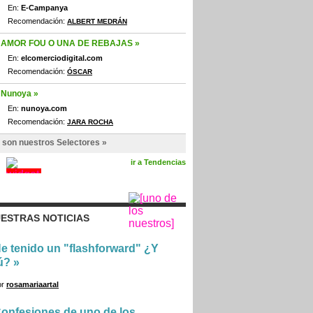
En:
E-Campanya
Recomendación:
ALBERT MEDRÁN
AMOR FOU O UNA DE REBAJAS »
En:
elcomerciodigital.com
Recomendación:
ÓSCAR
Nunoya »
En:
nunoya.com
Recomendación:
JARA ROCHA
 son nuestros Selectores »
ir a Tendencias
ESTRAS NOTICIAS
e tenido un "flashforward" ¿Y
ú?
»
or
rosamariaartal
onfesiones de uno de los