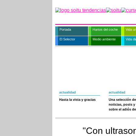
Portada
Hartos del coche
Vida u
El Selector
Medio ambiente
Vida dig
actualidad
actualidad
Hasta la vista y gracias
Una selección de
noticias, posts y
sobre el adiós de
"Con ultraso