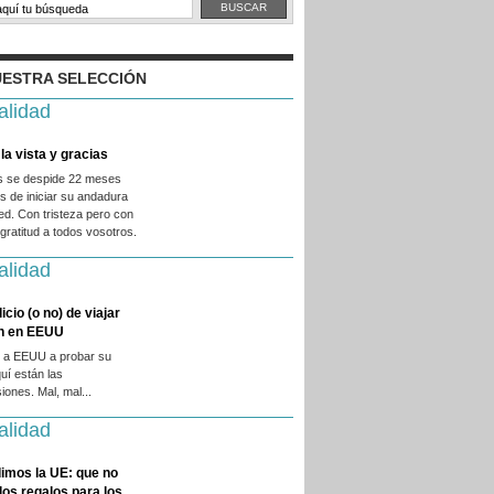
ESTRA SELECCIÓN
alidad
la vista y gracias
es se despide 22 meses
 de iniciar su andadura
ed. Con tristeza pero con
ratitud a todos vosotros.
alidad
licio (o no) de viajar
en en EEUU
 a EEUU a probar su
quí están las
iones. Mal, mal...
alidad
imos la UE: que no
 los regalos para los