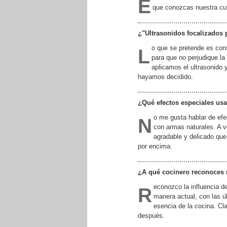
E
que conozcas nuestra cult
¿"Ultrasonidos focalizados p
o que se pretende es con
L
para que no perjudique la
aplicamos el ultrasonido 
hayamos decidido.
¿Qué efectos especiales usa
o me gusta hablar de efe
N
con armas naturales. A v
agradable y delicado que 
por encima.
¿A qué cocinero reconoces 
econozco la influencia d
R
manera actual, con las ú
esencia de la cocina. Cl
después.