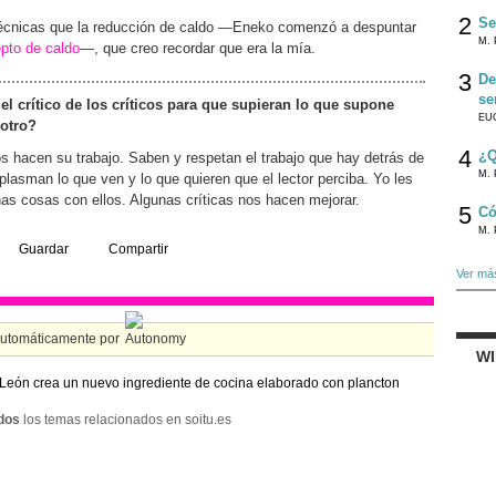
2
Se
 técnicas que la reducción de caldo —Eneko comenzó a despuntar
M. 
epto de caldo
—, que creo recordar que era la mía.
3
De
se
del crítico de los críticos para que supieran lo que supone
EU
 otro?
4
¿Q
os hacen su trabajo. Saben y respetan el trabajo que hay detrás de
M. 
plasman lo que ven y lo que quieren que el lector perciba. Yo les
s cosas con ellos. Algunas críticas nos hacen mejorar.
5
Có
M. 
Guardar
Compartir
Ver má
automáticamente por
W
León crea un nuevo ingrediente de cocina elaborado con plancton
dos
los temas relacionados en soitu.es