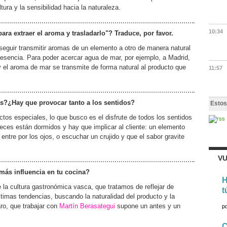
ura y la sensibilidad hacia la naturaleza.
10:34
ara extraer el aroma y trasladarlo"? Traduce, por favor.
seguir transmitir aromas de un elemento a otro de manera natural
 esencia. Para poder acercar agua de mar, por ejemplo, a Madrid,
y el aroma de mar se transmite de forma natural al producto que
11:57
s?¿Hay que provocar tanto a los sentidos?
Estos
ctos especiales, lo que busco es el disfrute de todos los sentidos
eces están dormidos y hay que implicar al cliente: un elemento
entre por los ojos, o escuchar un crujido y que el sabor gravite
VU
más influencia en tu cocina?
H
e la cultura gastronómica vasca, que tratamos de reflejar de
t
ltimas tendencias, buscando la naturalidad del producto y la
aro, que trabajar con
Martín Berasategui
supone un antes y un
p
C