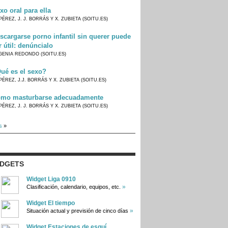
xo oral para ella
PÉREZ, J. J. BORRÁS Y X. ZUBIETA (SOITU.ES)
scargarse porno infantil sin querer puede
r útil: denúncialo
GENIA REDONDO (SOITU.ES)
ué es el sexo?
PÉREZ, J.J. BORRÁS Y X. ZUBIETA (SOITU.ES)
mo masturbarse adecuadamente
PÉREZ, J. J. BORRÁS Y X. ZUBIETA (SOITU.ES)
s
»
IDGETS
Widget Liga 0910
»
Clasificación, calendario, equipos, etc.
Widget El tiempo
»
Situación actual y previsión de cinco días
Widget Estaciones de esquí