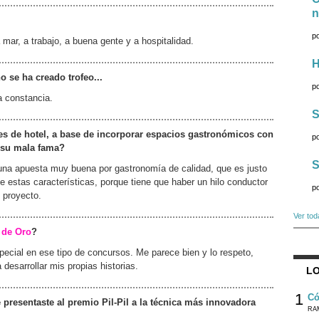
n
p
a mar, a trabajo, a buena gente y a hospitalidad.
H
 se ha creado trofeo...
p
la constancia.
S
es de hotel, a base de incorporar espacios gastronómicos con
p
r su mala fama?
S
 una apuesta muy buena por gastronomía de calidad, que es justo
de estas características, porque tiene que haber un hilo conductor
p
 proyecto.
Ver tod
 de Oro
?
special en ese tipo de concursos. Me parece bien y lo respeto,
 desarrollar mis propias historias.
LO
1
Có
 presentaste al premio Pil-Pil a la técnica más innovadora
RA