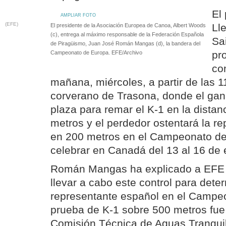
El 
AMPLIAR FOTO
(EFE)
Ll
El presidente de la Asociación Europea de Canoa, Albert Woods
(c), entrega al máximo responsable de la Federación Española
Sa
de Piragüismo, Juan José Román Mangas (d), la bandera del
pr
Campeonato de Europa. EFE/Archivo
co
mañana, miércoles, a partir de las 
corverano de Trasona, donde el gan
plaza para remar el K-1 en la distan
metros y el perdedor ostentará la r
en 200 metros en el Campeonato de
celebrar en Canadá del 13 al 16 de 
Román Mangas ha explicado a EFE q
llevar a cabo este control para deter
representante español en el Campe
prueba de K-1 sobre 500 metros fue 
Comisión Técnica de Aguas Tranquil