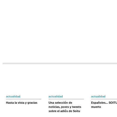
actualidad
actualidad
actualidad
Hasta la vista y gracias
Una selección de
Españoles... SOIT
noticias, posts y tweets
muerto
sobre el adiós de Soitu