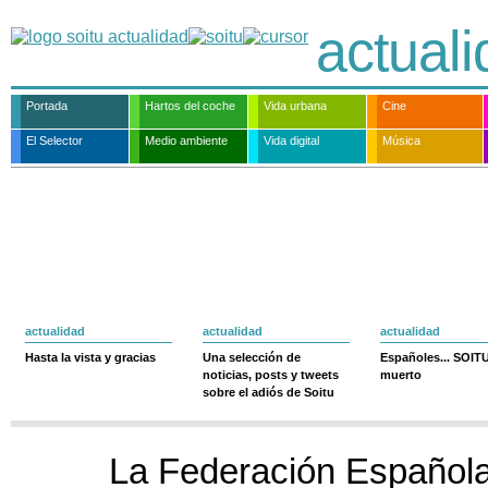
actual
Portada
Hartos del coche
Vida urbana
Cine
El Selector
Medio ambiente
Vida digital
Música
actualidad
actualidad
actualidad
Hasta la vista y gracias
Una selección de
Españoles... SOIT
noticias, posts y tweets
muerto
sobre el adiós de Soitu
La Federación Español