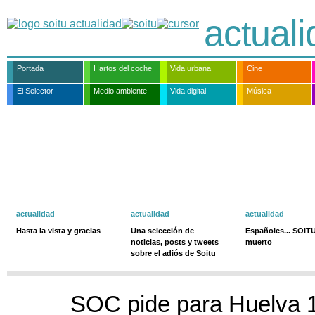
actual
Portada
Hartos del coche
Vida urbana
Cine
El Selector
Medio ambiente
Vida digital
Música
actualidad
actualidad
actualidad
Hasta la vista y gracias
Una selección de
Españoles... SOIT
noticias, posts y tweets
muerto
sobre el adiós de Soitu
SOC pide para Huelva 