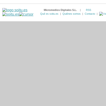
Micromedios Digitales S.L.
|
RSS
Qué es soitu.es
|
Quiénes somos
|
Contacto
|