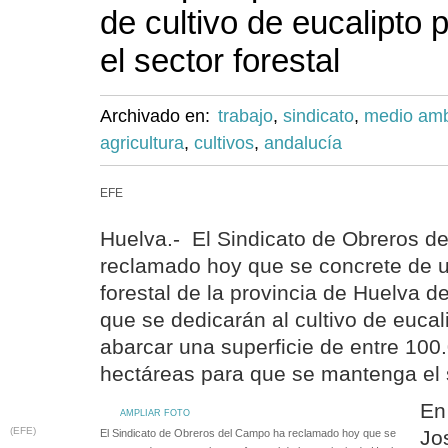
de cultivo de eucalipto
el sector forestal
Archivado en:
trabajo
,
sindicato
,
medio amb
agricultura
,
cultivos
,
andalucía
EFE
Huelva.- El Sindicato de Obreros d
reclamado hoy que se concrete de 
forestal de la provincia de Huelva 
que se dedicarán al cultivo de euca
abarcar una superficie de entre 100
hectáreas para que se mantenga el 
En
AMPLIAR FOTO
(EFE)
Jo
El Sindicato de Obreros del Campo ha reclamado hoy que se