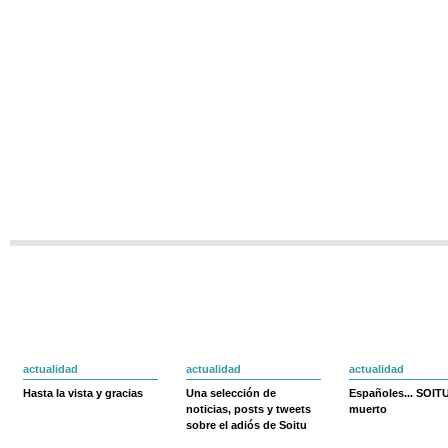
actualidad
actualidad
actualidad
Hasta la vista y gracias
Una selección de
Españoles... SOIT
noticias, posts y tweets
muerto
sobre el adiós de Soitu