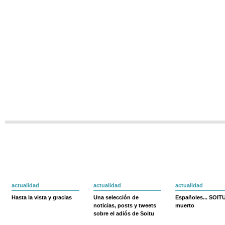
actualidad
actualidad
actualidad
Hasta la vista y gracias
Una selección de
Españoles... SOIT
noticias, posts y tweets
muerto
sobre el adiós de Soitu