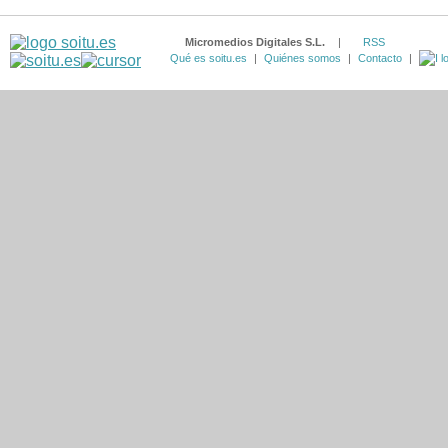
Micromedios Digitales S.L.
|
RSS
Qué es soitu.es
|
Quiénes somos
|
Contacto
|