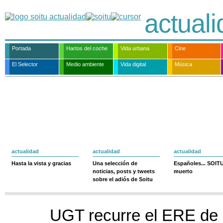
actual
Portada
Hartos del coche
Vida urbana
Cine
El Selector
Medio ambiente
Vida digital
Música
actualidad
actualidad
actualidad
Hasta la vista y gracias
Una selección de
Españoles... SOIT
noticias, posts y tweets
muerto
sobre el adiós de Soitu
UGT recurre el ERE de 