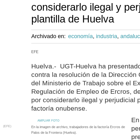
considerarlo ilegal y per
plantilla de Huelva
Archivado en:
economía
,
industria
,
andaluc
EFE
Huelva.- UGT-Huelva ha presentado
contra la resolución de la Direcció
del Ministerio de Trabajo sobre el E
Regulación de Empleo de Ercros, de
por considerarlo ilegal y perjudicial p
factoría onubense.
En
AMPLIAR FOTO
(EFE)
per
En la imagen de archivo, trabajadores de la factoría Ercros de
Palos de la Frontera (Huelva).
pr