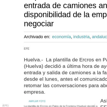
entrada de camiones an
disponibilidad de la em
negociar
Archivado en:
economía
,
industria
,
andaluc
EFE
Huelva.- La plantilla de Ercros en P
(Huelva) decidió a última hora de a
entrada y salida de camiones a la f
desde el lunes, antes el comunicad
retomar las conversaciones para abor
empresa.
As
AMPLIAR FOTO
(EFE)
La plantilla de Ercros en Palos de la Frontera (Huelva) decidió a