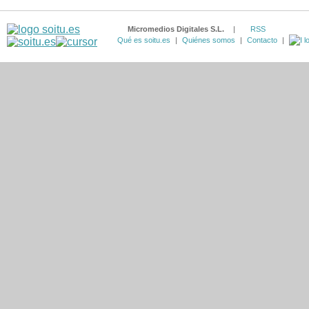
Micromedios Digitales S.L.
|
RSS
Qué es soitu.es
|
Quiénes somos
|
Contacto
|