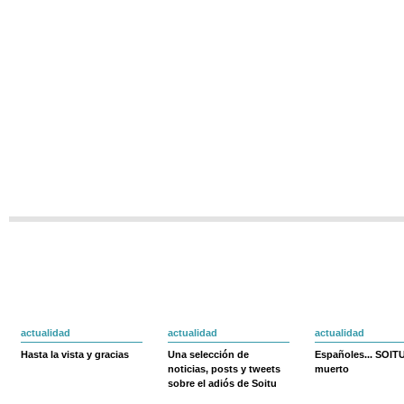
actualidad
actualidad
actualidad
Hasta la vista y gracias
Una selección de
Españoles... SOIT
noticias, posts y tweets
muerto
sobre el adiós de Soitu