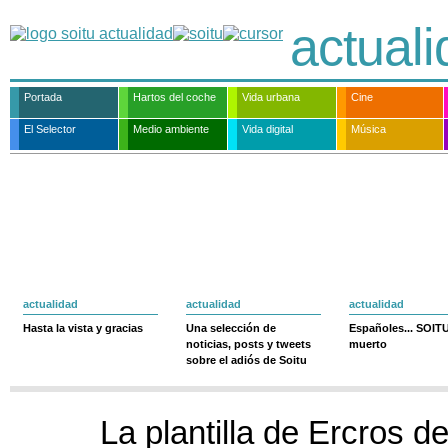
actual
Portada
Hartos del coche
Vida urbana
Cine
El Selector
Medio ambiente
Vida digital
Música
actualidad
actualidad
actualidad
Hasta la vista y gracias
Una selección de
Españoles... SOIT
noticias, posts y tweets
muerto
sobre el adiós de Soitu
La plantilla de Ercros d