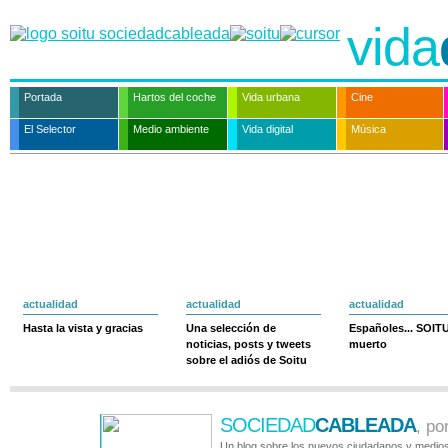
vida
Portada
Hartos del coche
Vida urbana
Cine
El Selector
Medio ambiente
Vida digital
Música
actualidad
actualidad
actualidad
Hasta la vista y gracias
Una selección de
Españoles... SOIT
noticias, posts y tweets
muerto
sobre el adiós de Soitu
SOCIEDAD
CABLEADA
, po
Un blog sobre los nuevos ciudadanos y medios 