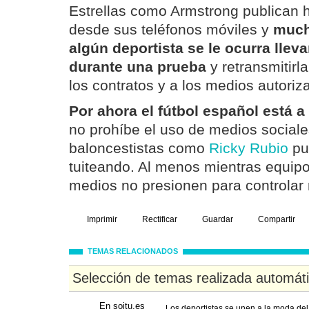
Estrellas como Armstrong publican 
desde sus teléfonos móviles y
much
algún deportista se le ocurra llev
durante una prueba
y retransmitirl
los contratos y a los medios autoriz
Por ahora el fútbol español está a
no prohíbe el uso de medios sociales
baloncestistas como
Ricky Rubio
pu
tuiteando. Al menos mientras equip
medios no presionen para controlar
Imprimir
Rectificar
Guardar
Compartir
TEMAS RELACIONADOS
Selección de temas realizada automát
En soitu.es
Los deportistas se unen a la moda del '