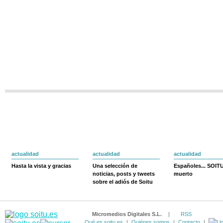
actualidad
actualidad
actualidad
Hasta la vista y gracias
Una selección de
Españoles... SOIT
noticias, posts y tweets
muerto
sobre el adiós de Soitu
Micromedios Digitales S.L.
|
RSS
Qué es soitu.es
|
Quiénes somos
|
Contacto
|