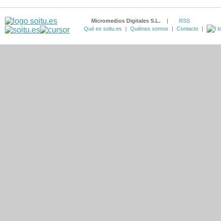
Micromedios Digitales S.L.
|
RSS
Qué es soitu.es
|
Quiénes somos
|
Contacto
|