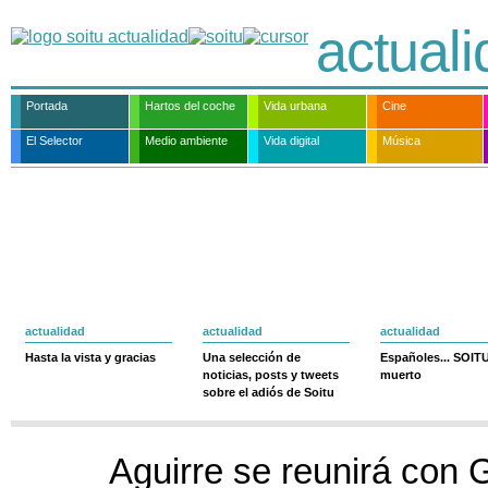
actual
Portada
Hartos del coche
Vida urbana
Cine
El Selector
Medio ambiente
Vida digital
Música
actualidad
actualidad
actualidad
Hasta la vista y gracias
Una selección de
Españoles... SOIT
noticias, posts y tweets
muerto
sobre el adiós de Soitu
Aguirre se reunirá con