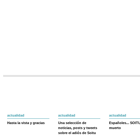
actualidad
actualidad
actualidad
Hasta la vista y gracias
Una selección de
Españoles... SOIT
noticias, posts y tweets
muerto
sobre el adiós de Soitu