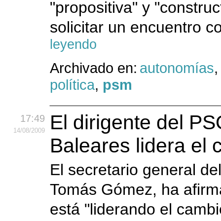
"propositiva" y "construc
solicitar un encuentro 
leyendo
Archivado en:
autonomías
política
,
psm
El dirigente del P
17:49
14
/08
/2009
Baleares lidera e
El secretario general de
Tomás Gómez, ha afirma
está "liderando el cambi