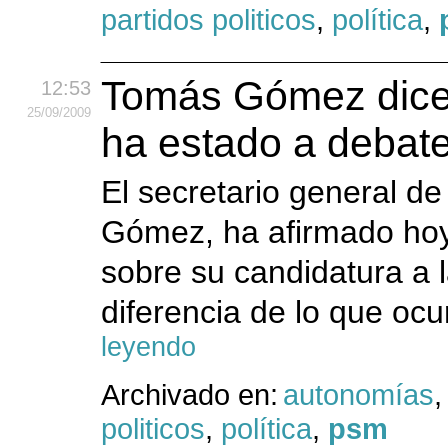
partidos politicos
,
política
,
Tomás Gómez dice
12:53
25
/09
/2009
ha estado a debat
El secretario general de
Gómez, ha afirmado hoy
sobre su candidatura a 
diferencia de lo que ocu
leyendo
Archivado en:
autonomías
politicos
,
política
,
psm