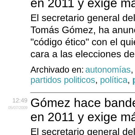
en 2011 y exige má
El secretario general de
Tomás Gómez, ha anunc
"código ético" con el qui
cara a las elecciones de
Archivado en:
autonomías
partidos politicos
,
política
,
Gómez hace bander
12:49
05
/07
/2009
en 2011 y exige má
El secretario general de