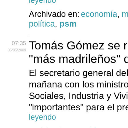
leyendo
Archivado en:
economía
,
m
política
,
psm
Tomás Gómez se re
07:35
05
/05
/2009
"más madrileños" 
El secretario general d
mañana con los ministro
Sociales, Industria y Vi
"importantes" para el pre
leyendo