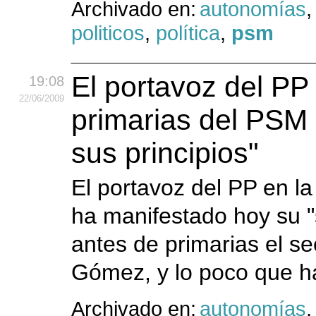
Archivado en:
autonomías
politicos
,
política
,
psm
El portavoz del PP
19:08
22
/06
/2009
primarias del PSM 
sus principios"
El portavoz del PP en l
ha manifestado hoy su 
antes de primarias el s
Gómez, y lo poco que ha
Archivado en:
autonomías