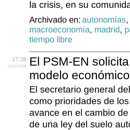
la crisis, en su comuni
Archivado en:
autonomías
macroeconomía
,
madrid
,
p
tiempo libre
El PSM-EN solicit
17:38
23
/07
/2009
modelo económico 
El secretario general d
como prioridades de los 
avance en el cambio de
de una ley del suelo au