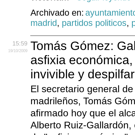
Archivado en:
ayuntamient
madrid
,
partidos politicos
,
p
Tomás Gómez: Gal
15:59
19
/10
/2009
asfixia económica,
invivible y despilfa
El secretario general de 
madrileños, Tomás Góm
afirmado hoy que el alc
Alberto Ruiz-Gallardón,