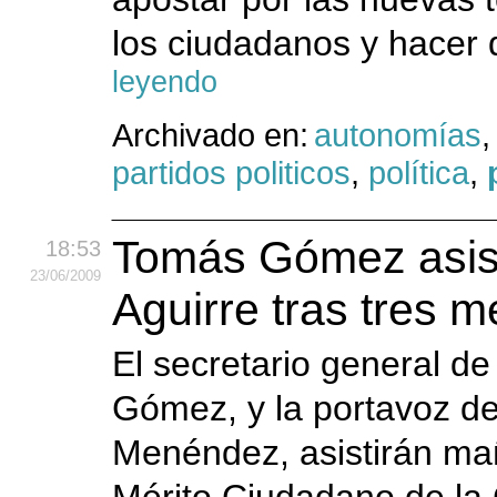
los ciudadanos y hacer 
leyendo
Archivado en:
autonomías
partidos politicos
,
política
,
Tomás Gómez asis
18:53
23
/06
/2009
Aguirre tras tres 
El secretario general de
Gómez, y la portavoz d
Menéndez, asistirán mañ