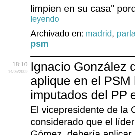
limpien en su casa" por
leyendo
Archivado en:
madrid
,
parl
psm
Ignacio González
18:10
14
/05
/2009
aplique en el PSM 
imputados del PP e
El vicepresidente de la
considerado que el líder
Gómez, debería aplicar