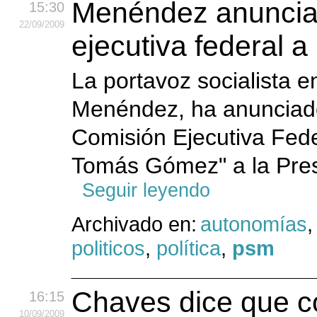
Menéndez anuncia 
15:30
22
/09
/2009
ejecutiva federal 
La portavoz socialista 
Menéndez, ha anunciado
Comisión Ejecutiva Fede
Tomás Gómez" a la Pres
Seguir leyendo
Archivado en:
autonomías
politicos
,
política
,
psm
Chaves dice que c
16:15
10
/09
/2009