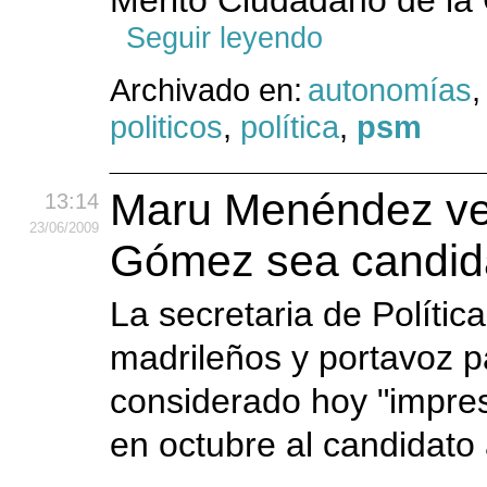
Mérito Ciudadano de la 
Seguir leyendo
Archivado en:
autonomías
politicos
,
política
,
psm
Maru Menéndez ve 
13:14
23
/06
/2009
Gómez sea candida
La secretaria de Política
madrileños y portavoz 
considerado hoy "impresc
en octubre al candidato 