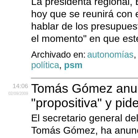
La presidenta regional,
hoy que se reunirá con 
hablar de los presupue
el momento" en que este
Archivado en:
autonomías
política
,
psm
Tomás Gómez anun
14:06
02
/09
/2009
"propositiva" y pid
El secretario general de
Tomás Gómez, ha anunc