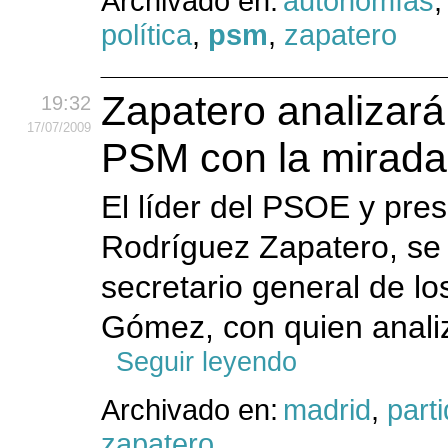
Archivado en:
autonomías
política
,
psm
,
zapatero
Zapatero analizará
19:32
17
/07
/2009
PSM con la mirada
El líder del PSOE y pre
Rodríguez Zapatero, se 
secretario general de lo
Gómez, con quien analiz
Seguir leyendo
Archivado en:
madrid
,
parti
zapatero