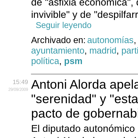
de "asfixia económica",
invivible" y de "despilfarr
Seguir leyendo
Archivado en:
autonomías
,
ayuntamiento
,
madrid
,
part
política
,
psm
Antoni Alorda apela
15:49
29
/09
/2009
"serenidad" y "esta
pacto de gobernabi
El diputado autonómico