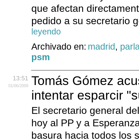
que afectan directamente
pedido a su secretario 
leyendo
Archivado en:
madrid
,
parl
psm
Tomás Gómez acusa
13:51
01
/06
/2009
intentar esparcir "
El secretario general 
hoy al PP y a Esperanza 
basura hacia todos los si