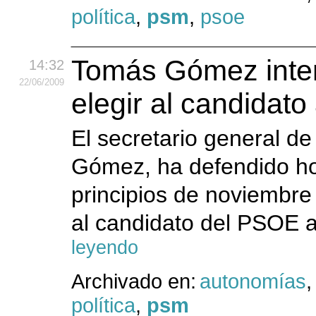
política
,
psm
,
psoe
Tomás Gómez inten
14:32
22
/06
/2009
elegir al candidato
El secretario general de
Gómez, ha defendido hoy
principios de noviembre
al candidato del PSOE a 
leyendo
Archivado en:
autonomías
política
,
psm