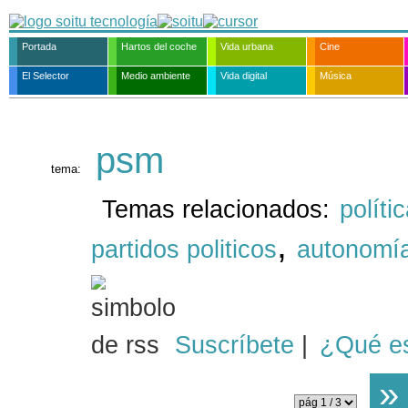
Portada
Hartos del coche
Vida urbana
Cine
El Selector
Medio ambiente
Vida digital
Música
psm
tema:
Temas relacionados:
políti
,
partidos politicos
autonomí
Suscríbete
|
¿Qué e
»