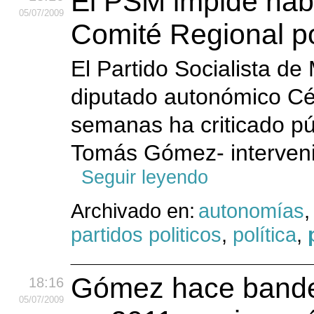
El PSM impide habl
05
/07
/2009
Comité Regional p
El Partido Socialista de
diputado autonómico Cés
semanas ha criticado pú
Tomás Gómez- intervenir
Seguir leyendo
Archivado en:
autonomías
partidos politicos
,
política
,
Gómez hace bander
18:16
05
/07
/2009