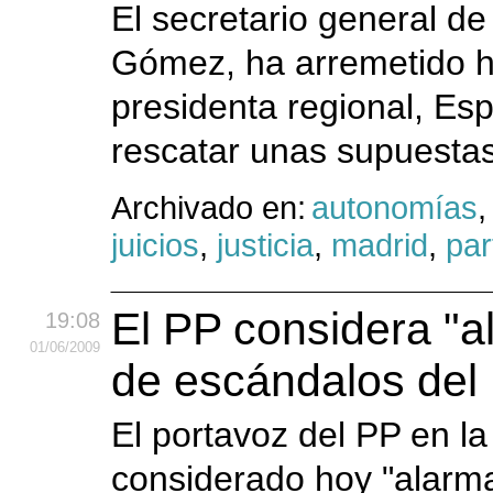
El secretario general de
Gómez, ha arremetido ho
presidenta regional, Esp
rescatar unas supuestas
Archivado en:
autonomías
juicios
,
justicia
,
madrid
,
par
El PP considera "al
19:08
01
/06
/2009
de escándalos de
El portavoz del PP en l
considerado hoy "alarma