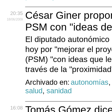
César Giner propon
20:35
18
/06
/2009
PSM con "ideas de
El diputado autonómico 
hoy por "mejorar el proy
(PSM) "con ideas que le 
través de la "proximidad
Archivado en:
autonomías
salud
,
sanidad
Tomás Gómez dice 
16:08