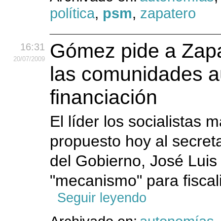
política
,
psm
,
zapatero
Gómez pide a Zapa
16:31
20
/07
/2009
las comunidades a
financiación
El líder los socialista
propuesto hoy al secret
del Gobierno, José Luis
"mecanismo" para fiscal
Seguir leyendo