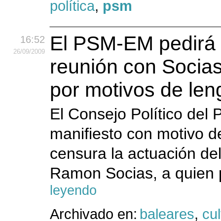
política
,
psm
El PSM-EM pedirá
16:52
26
/09
/2009
reunión con Socia
por motivos de le
El Consejo Político de
manifiesto con motivo 
censura la actuación de
Ramon Socias, a quien p
leyendo
Archivado en:
baleares
,
cul