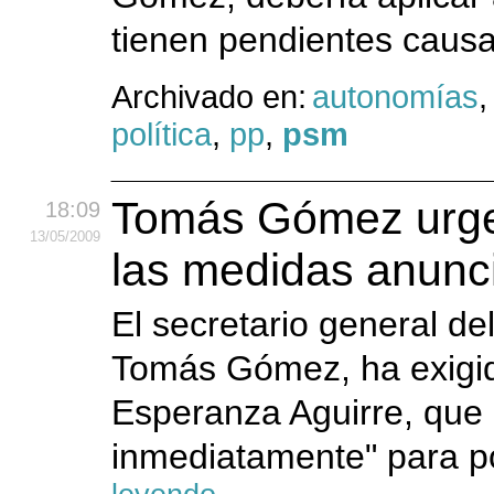
tienen pendientes causas
Archivado en:
autonomías
política
,
pp
,
psm
Tomás Gómez urge 
18:09
13
/05
/2009
las medidas anunc
El secretario general de
Tomás Gómez, ha exigid
Esperanza Aguirre, que 
inmediatamente" para p