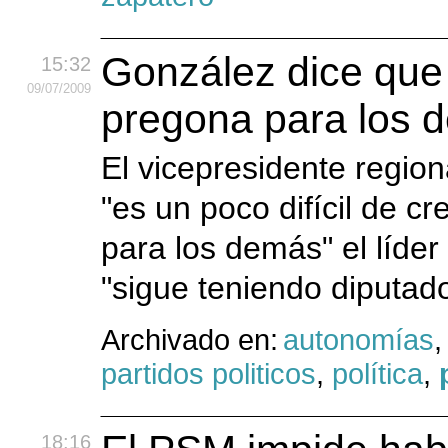
González dice que
15:32
09
/07
/2009
pregona para los de
El vicepresidente regio
"es un poco difícil de c
para los demás" el líd
"sigue teniendo diputad
Archivado en:
autonomías
partidos politicos
,
política
,
18:16