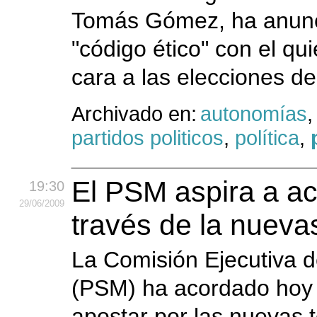
Tomás Gómez, ha anunc
"código ético" con el qui
cara a las elecciones de
Archivado en:
autonomías
partidos politicos
,
política
,
El PSM aspira a ac
19:30
29
/06
/2009
través de la nueva
La Comisión Ejecutiva de
(PSM) ha acordado hoy 
apostar por las nuevas t