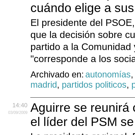
cuándo elige a sus
El presidente del PSOE
que la decisión sobre cu
partido a la Comunidad 
"corresponde a los socia
Archivado en:
autonomías
madrid
,
partidos politicos
,
p
Aguirre se reunir
14:40
03
/09
/2009
el líder del PSM se