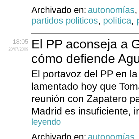
Archivado en:
autonomías
partidos politicos
,
política
,
El PP aconseja a 
18:05
20
/07
/2009
cómo defiende Agui
El portavoz del PP en l
lamentado hoy que Tom
reunión con Zapatero par
Madrid es insuficiente, in
leyendo
Archivado en:
autonomías