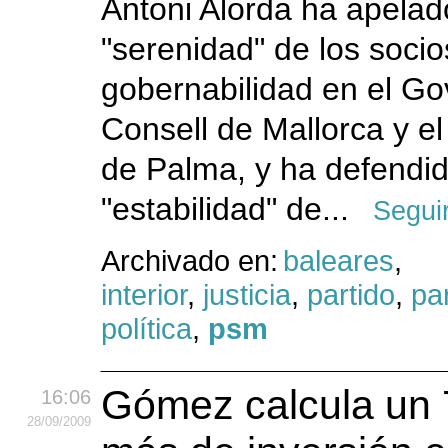
Antoni Alorda ha apelad
"serenidad" de los socio
gobernabilidad en el Go
Consell de Mallorca y e
de Palma, y ha defendid
"estabilidad" de...
Segui
Archivado en:
baleares
,
interior
,
justicia
,
partido
,
par
política
,
psm
Gómez calcula un 7
16:06
28
/09
/2009