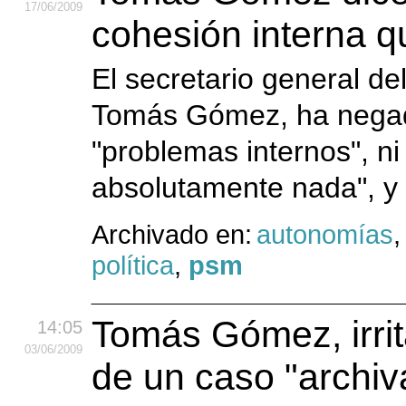
17
/06
/2009
cohesión interna 
El secretario general de
Tomás Gómez, ha negad
"problemas internos", ni
absolutamente nada", y 
Archivado en:
autonomías
política
,
psm
Tomás Gómez, irrit
14:05
03
/06
/2009
de un caso "archi