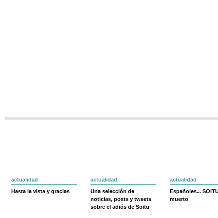
actualidad
actualidad
actualidad
Hasta la vista y gracias
Una selección de
Españoles... SOIT
noticias, posts y tweets
muerto
sobre el adiós de Soitu