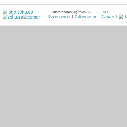
Micromedios Digitales S.L.
|
RSS
Qué es soitu.es
|
Quiénes somos
|
Contacto
|