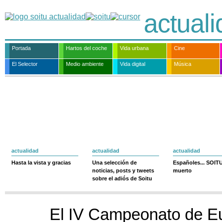
actual
Portada
Hartos del coche
Vida urbana
Cine
El Selector
Medio ambiente
Vida digital
Música
actualidad
actualidad
actualidad
Hasta la vista y gracias
Una selección de
Españoles... SOIT
noticias, posts y tweets
muerto
sobre el adiós de Soitu
El IV Campeonato de Eu