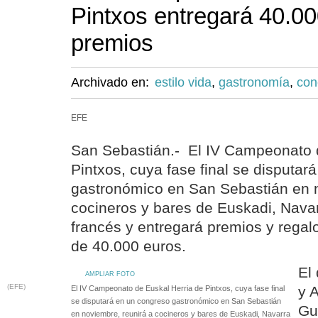
Pintxos entregará 40.0
premios
Archivado en:
estilo vida
,
gastronomía
,
con
EFE
San Sebastián.- El IV Campeonato 
Pintxos, cuya fase final se disputar
gastronómico en San Sebastián en n
cocineros y bares de Euskadi, Navar
francés y entregará premios y rega
de 40.000 euros.
El
AMPLIAR FOTO
(EFE)
y 
El IV Campeonato de Euskal Herria de Pintxos, cuya fase final
se disputará en un congreso gastronómico en San Sebastián
Gu
en noviembre, reunirá a cocineros y bares de Euskadi, Navarra