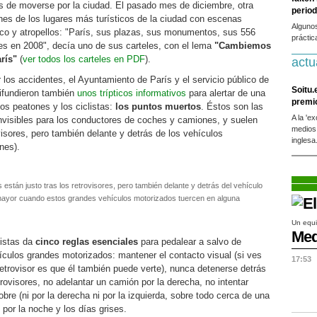
as de moverse por la ciudad. El pasado mes de diciembre, otra
period
s de los lugares más turísticos de la ciudad con escenas
Alguno
fico y atropellos: "París, sus plazas, sus monumentos, sus 556
práctic
tes en 2008", decía uno de sus carteles, con el lema
"Cambiemos
rís"
(
ver todos los carteles en PDF
).
actu
 los accidentes, el Ayuntamiento de París y el servicio público de
Soitu.
ifundieron también
unos trípticos informativos
para alertar de una
premi
os peatones y los ciclistas:
los puntos muertos
. Éstos son las
A la 'e
 invisibles para los conductores de coches y camiones, y suelen
medios
ovisores, pero también delante y detrás de los vehículos
inglesa
nes).
stán justo tras los retrovisores, pero también delante y detrás del vehículo
s mayor cuando estos grandes vehículos motorizados tuercen en alguna
Un equi
Med
listas da
cinco reglas esenciales
para pedalear a salvo de
culos grandes motorizados: mantener el contacto visual (si ves
17:53
retrovisor es que él también puede verte), nunca detenerse detrás
trovisores, no adelantar un camión por la derecha, no intentar
re (ni por la derecha ni por la izquierda, sobre todo cerca de una
e por la noche y los días grises.