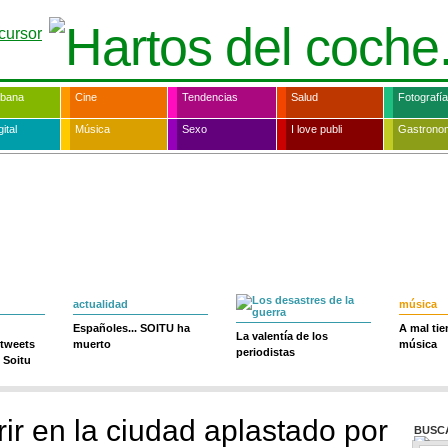
rbana
Cine
Tendencias
Salud
Fotografía
ital
Música
Sexo
I love publi
Gastrono
actualidad
música
Españoles... SOITU ha
A mal ti
La valentía de los
 tweets
muerto
música
periodistas
 Soitu
r en la ciudad aplastado por
BUSC