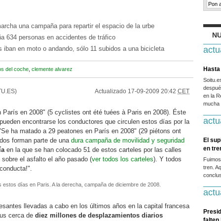
archa una campaña para repartir el espacio de la urbe
NU
a 634 personas en accidentes de tráfico
s iban en moto o andando, sólo 11 subidos a una bicicleta
actu
Hasta 
os del coche
,
clemente alvarez
Soitu.
después
TU.ES)
Actualizado
17-09-2009 20:42
CET
en la R
mucha g
 París en 2008" (5 cyclistes ont été tuées à Paris en 2008). Éste
actu
 pueden encontrarse los conductores que circulen estos días por la
 "Se ha matado a 29 peatones en París en 2008" (29 piétons ont
odos forman parte de una
dura campaña de movilidad y seguridad
El sup
en tr
ía
en la que se han colocado 51 de estos carteles por las calles
sobre el asfalto el año pasado (
ver todos los carteles
). Y todos
Fuimos
tren. A
conducta!".
conclus
os estos días en Paris. A la derecha, campaña de diciembre de 2008.
actu
eresantes llevadas a cabo en los últimos años en la capital francesa
Presid
sus cerca de
diez millones de desplazamientos diarios
falten