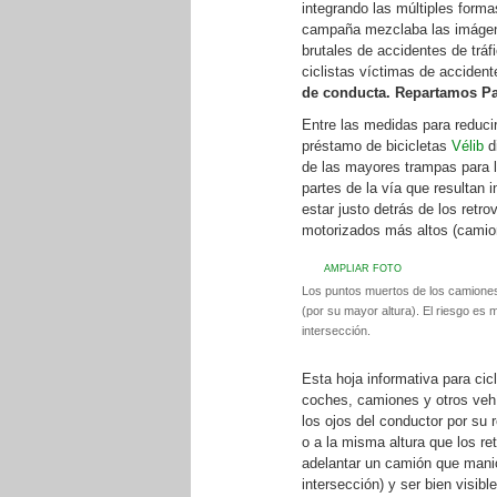
integrando las múltiples form
campaña mezclaba las imágene
brutales de accidentes de trá
ciclistas víctimas de acciden
de conducta. Repartamos Pa
Entre las medidas para reducir
préstamo de bicicletas
Vélib
d
de las mayores trampas para l
partes de la vía que resultan
estar justo detrás de los retr
motorizados más altos (camio
AMPLIAR FOTO
Los puntos muertos de los camiones e
(por su mayor altura). El riesgo e
intersección.
Esta hoja informativa para cic
coches, camiones y otros vehí
los ojos del conductor por su 
o a la misma altura que los re
adelantar un camión que maniob
intersección) y ser bien visibl