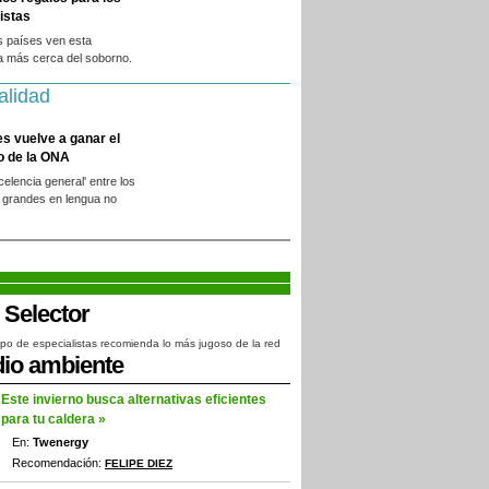
istas
s países ven esta
a más cerca del soborno.
alidad
es vuelve a ganar el
o de la ONA
xcelencia general' entre los
 grandes en lengua no
.
po de especialistas recomienda lo más jugoso de la red
io ambiente
Este invierno busca alternativas eficientes
para tu caldera »
En:
Twenergy
Recomendación:
FELIPE DIEZ