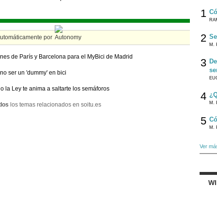
1
Có
RA
2
Se
automáticamente por
M. 
nes de París y Barcelona para el MyBici de Madrid
3
De
se
o ser un 'dummy' en bici
EU
 la Ley te anima a saltarte los semáforos
4
¿Q
M. 
dos
los temas relacionados en soitu.es
5
Có
M. 
Ver má
W