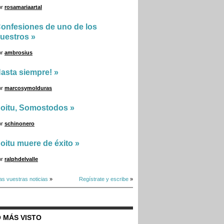
or
rosamariaartal
onfesiones de uno de los
uestros
»
or
ambrosius
asta siempre!
»
or
marcosymolduras
oitu, Somostodos
»
or
schinonero
oitu muere de éxito
»
or
ralphdelvalle
as vuestras noticias
»
Regístrate y escribe
»
 MÁS VISTO