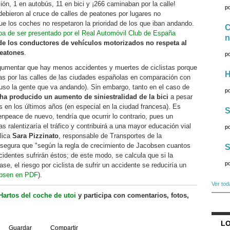
ón, 1 en autobús, 11 en bici y ¡266 caminaban por la calle!
p
bieron al cruce de calles de peatones por lugares no
ue los coches no respetaron la prioridad de los que iban andando.
C
ba de ser presentado por el Real Automóvil Club de España
n
de los conductores de vehículos motorizados no respeta al
peatones
.
p
rgumentar que hay menos accidentes y muertes de ciclistas porque
H
as por las calles de las ciudades españolas en comparación con
luso la gente que va andando). Sin embargo, tanto en el caso de
p
ha producido un aumento de siniestralidad de la bici
a pesar
 en los últimos años (en especial en la ciudad francesa). Es
S
npeace de nuevo, tendría que ocurrir lo contrario, pues un
s ralentizaría el tráfico y contribuirá a una mayor educación vial
p
plica
Sara Pizzinato
, responsable de Transportes de la
asegura que "según la regla de crecimiento de Jacobsen cuantos
S
identes sufrirán éstos; de este modo, se calcula que si la
p
ase, el riesgo por ciclista de sufrir un accidente se reduciría un
obsen en PDF
).
Ver tod
Hartos del coche de utoi
y participa con comentarios, fotos,
LO
Guardar
Compartir