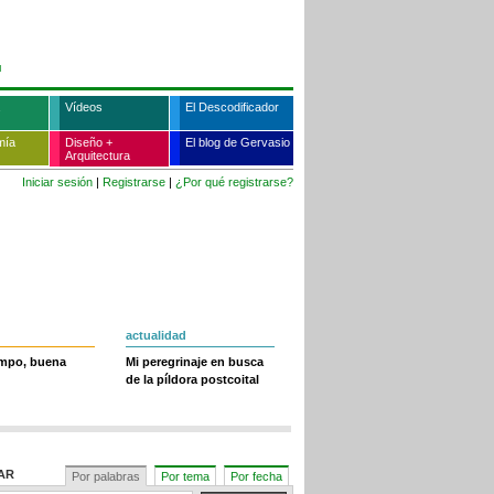
Vídeos
El Descodificador
mía
Diseño +
El blog de Gervasio
Arquitectura
Iniciar sesión
|
Registrarse
|
¿Por qué registrarse?
actualidad
empo, buena
Mi peregrinaje en busca
de la píldora postcoital
AR
Por palabras
Por tema
Por fecha