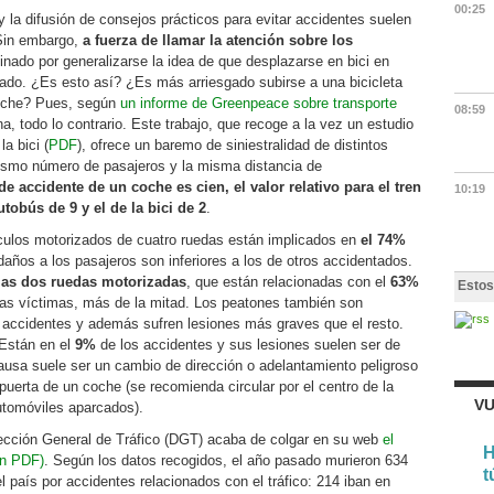
00:25
 la difusión de consejos prácticos para evitar accidentes suelen
 Sin embargo,
a fuerza de llamar la atención sobre los
nado por generalizarse la idea de que desplazarse en bici en
vado. ¿Es esto así? ¿Es más arriesgado subirse a una bicicleta
coche? Pues, según
un informe de Greenpeace sobre transporte
08:59
 todo lo contrario. Este trabajo, que recoge a la vez un estudio
a bici (
PDF
), ofrece un baremo de siniestralidad de distintos
ismo número de pasajeros y la misma distancia de
 de accidente de un coche es cien, el valor relativo para el tren
10:19
utobús de 9 y el de la bici de 2
.
culos motorizados de cuatro ruedas están implicados en
el 74%
 daños a los pasajeros son inferiores a los de otros accidentados.
as dos ruedas motorizadas
, que están relacionadas con el
63%
Estos
as víctimas, más de la mitad. Los peatones también son
 accidentes y además sufren lesiones más graves que el resto.
 Están en el
9%
de los accidentes y sus lesiones suelen ser de
usa suele ser un cambio de dirección o adelantamiento peligroso
 puerta de un coche (se recomienda circular por el centro de la
VU
utomóviles aparcados).
rección General de Tráfico (DGT) acaba de colgar en su web
el
H
en PDF)
. Según los datos recogidos, el año pasado murieron 634
t
 país por accidentes relacionados con el tráfico: 214 iban en