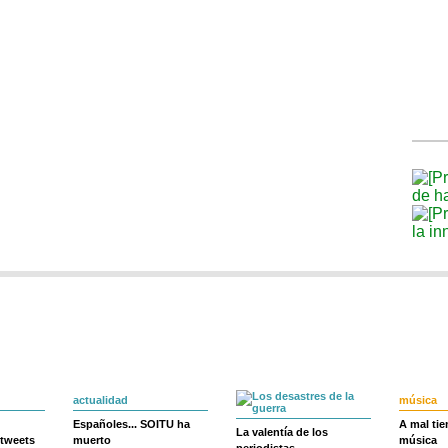
actualidad
música
Españoles... SOITU ha
A mal ti
La valentía de los
 tweets
muerto
música
periodistas