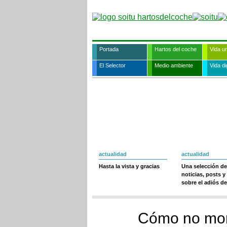
Portada
Hartos del coche
Vida u
El Selector
Medio ambiente
Vida dig
actualidad
actualidad
Hasta la vista y gracias
Una selección de
noticias, posts y
sobre el adiós de
Cómo no mori