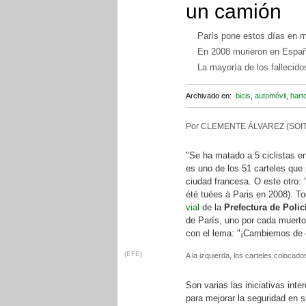
un camión
París pone estos días en m
En 2008 murieron en Españ
La mayoría de los fallecido
Archivado en:
bicis
,
automóvil
,
hart
Por CLEMENTE ÁLVAREZ (SOI
"Se ha matado a 5 ciclistas en
es uno de los 51 carteles que
ciudad francesa. O este otro:
été tuées à Paris en 2008). T
vial
de la
Prefectura de Polic
de París, uno por cada muerto 
con el lema: "¡Cambiemos de 
(EFE)
A la izquierda, los carteles colocad
Son varias las iniciativas int
para mejorar la seguridad en 