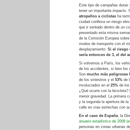
Este tipo de campañas duras y
tener un importante impacto.
atropellos a ciclistas
ha termi
ciudad conlleva un riesgo ele
que ir sentado dentro de un 
presentado esta misma semana,
de la Comisión Europea sobre l
modos de transporte con el m
desplazamiento:
Si el riesgo
sería entonces de 3, el del a
Si volvemos a París, los vehí
de los accidentes, si bien los
Son
mucho más peligrosas l
de los siniestros y el
53%
de l
involucrados en el
25%
de los
¿Qué ocurre con la bicicleta?
menor gravedad. La primera ca
y la segunda la apertura de la
calle en vías estrechas con a
En el caso de España
, la Di
anuario estadístico de 2008 (
personas en zonas urbanas del