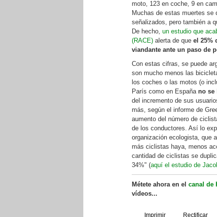
moto, 123 en coche, 9 en cami
Muchas de estas muertes se de
señalizados, pero también a q
De hecho,
un estudio que aca
(RACE)
alerta de que
el 25% 
viandante ante un paso de 
Con estas cifras, se puede a
son mucho menos las biciclet
los coches o las motos (o inc
París como en España
no se 
del incremento de sus usuarios
más, según el informe de Gree
aumento del número de ciclista
de los conductores. Así lo ex
organización ecologista, que 
más ciclistas haya, menos acc
cantidad de ciclistas se duplic
34%" (
aquí el estudio de Jac
Métete ahora en el
canal de 
vídeos...
Imprimir
Rectificar