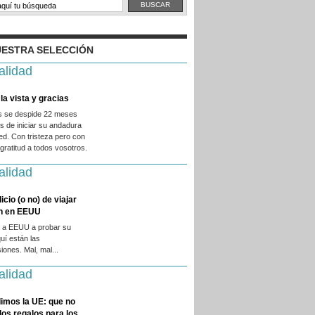
ESTRA SELECCIÓN
alidad
la vista y gracias
es se despide 22 meses
 de iniciar su andadura
ed. Con tristeza pero con
ratitud a todos vosotros.
alidad
licio (o no) de viajar
en en EEUU
 a EEUU a probar su
quí están las
iones. Mal, mal...
alidad
imos la UE: que no
 los regalos para los