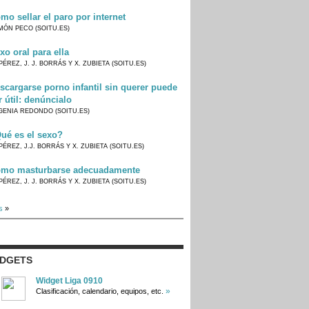
mo sellar el paro por internet
MÓN PECO (SOITU.ES)
xo oral para ella
PÉREZ, J. J. BORRÁS Y X. ZUBIETA (SOITU.ES)
scargarse porno infantil sin querer puede
r útil: denúncialo
GENIA REDONDO (SOITU.ES)
ué es el sexo?
PÉREZ, J.J. BORRÁS Y X. ZUBIETA (SOITU.ES)
mo masturbarse adecuadamente
PÉREZ, J. J. BORRÁS Y X. ZUBIETA (SOITU.ES)
s
»
IDGETS
Widget Liga 0910
»
Clasificación, calendario, equipos, etc.