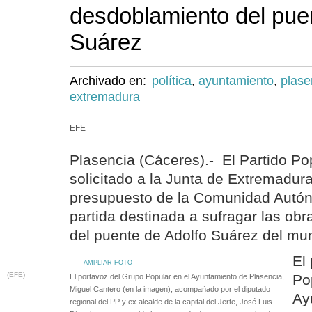
desdoblamiento del pue
Suárez
Archivado en:
política
,
ayuntamiento
,
plase
extremadura
EFE
Plasencia (Cáceres).- El Partido Po
solicitado a la Junta de Extremadura
presupuesto de la Comunidad Autó
partida destinada a sufragar las ob
del puente de Adolfo Suárez del mun
El
AMPLIAR FOTO
(EFE)
Po
El portavoz del Grupo Popular en el Ayuntamiento de Plasencia,
Miguel Cantero (en la imagen), acompañado por el diputado
Ay
regional del PP y ex alcalde de la capital del Jerte, José Luis