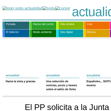
actual
Portada
Hartos del coche
Vida urbana
Cine
El Selector
Medio ambiente
Vida digital
Música
actualidad
actualidad
actualidad
Hasta la vista y gracias
Una selección de
Españoles... SOIT
noticias, posts y tweets
muerto
sobre el adiós de Soitu
El PP solicita a la Junta 