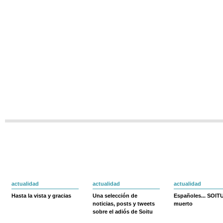
actualidad
actualidad
actualidad
Hasta la vista y gracias
Una selección de
Españoles... SOIT
noticias, posts y tweets
muerto
sobre el adiós de Soitu