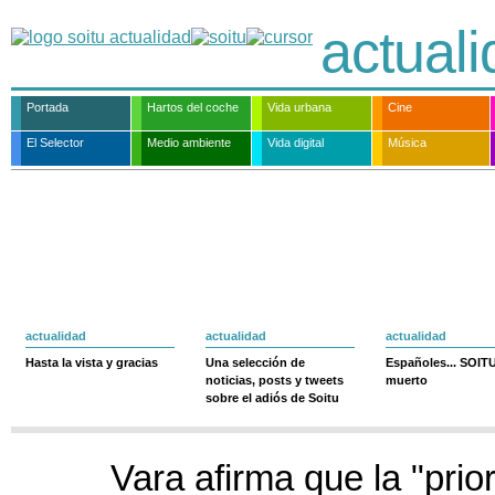
actual
Portada
Hartos del coche
Vida urbana
Cine
El Selector
Medio ambiente
Vida digital
Música
actualidad
actualidad
actualidad
Hasta la vista y gracias
Una selección de
Españoles... SOIT
noticias, posts y tweets
muerto
sobre el adiós de Soitu
Vara afirma que la "prio