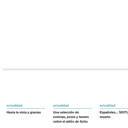
actualidad
actualidad
actualidad
Hasta la vista y gracias
Una selección de
Españoles... SOIT
noticias, posts y tweets
muerto
sobre el adiós de Soitu