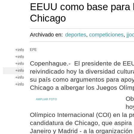
EEUU como base para l
Chicago
Archivado en:
deportes
,
competiciones
,
jjo
+info
EFE
+info
Copenhague.- El presidente de EE
+info
reivindicado hoy la diversidad cultura
+info
+info
su país como argumentos para apoy
+info
Chicago a albergar los Juegos Olím
Ob
AMPLIAR FOTO
ho
Olímpico Internacional (COI) en la p
candidatura de Chicago, que aspira -
Janeiro y Madrid - a la organizació