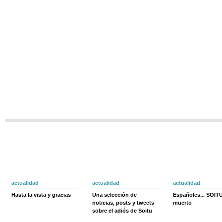
actualidad
actualidad
actualidad
Hasta la vista y gracias
Una selección de
Españoles... SOIT
noticias, posts y tweets
muerto
sobre el adiós de Soitu