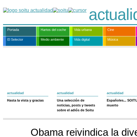
actual
Portada
Hartos del coche
Vida urbana
Cine
El Selector
Medio ambiente
Vida digital
Música
actualidad
actualidad
actualidad
Hasta la vista y gracias
Una selección de
Españoles... SOIT
noticias, posts y tweets
muerto
sobre el adiós de Soitu
Obama reivindica la div