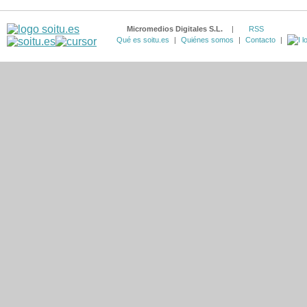
Micromedios Digitales S.L.
|
RSS
Qué es soitu.es
|
Quiénes somos
|
Contacto
|