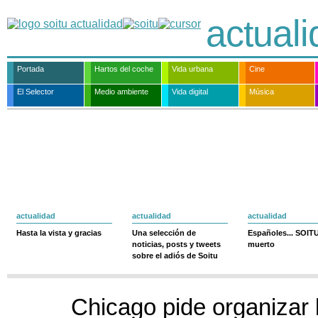
actual
Portada
Hartos del coche
Vida urbana
Cine
El Selector
Medio ambiente
Vida digital
Música
actualidad
actualidad
actualidad
Hasta la vista y gracias
Una selección de
Españoles... SOIT
noticias, posts y tweets
muerto
sobre el adiós de Soitu
Chicago pide organizar