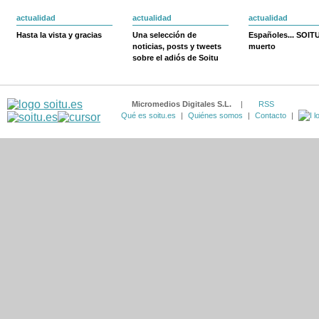
actualidad
actualidad
actualidad
Hasta la vista y gracias
Una selección de
Españoles... SOIT
noticias, posts y tweets
muerto
sobre el adiós de Soitu
Micromedios Digitales S.L.
|
RSS
Qué es soitu.es
|
Quiénes somos
|
Contacto
|