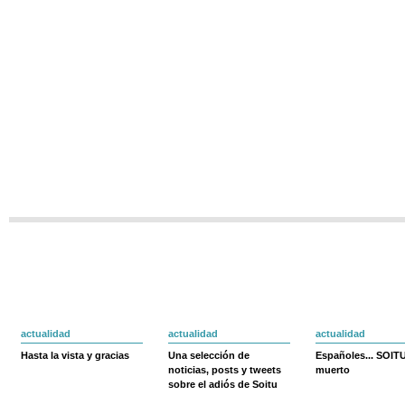
actualidad
actualidad
actualidad
Hasta la vista y gracias
Una selección de
Españoles... SOIT
noticias, posts y tweets
muerto
sobre el adiós de Soitu