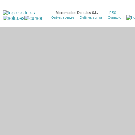
Micromedios Digitales S.L.
|
RSS
Qué es soitu.es
|
Quiénes somos
|
Contacto
|