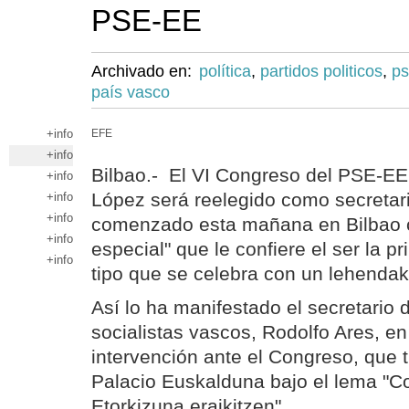
PSE-EE
Archivado en:
política
,
partidos politicos
,
ps
país vasco
+info
EFE
+info
Bilbao.- El VI Congreso del PSE-EE,
+info
López será reelegido como secretari
+info
+info
comenzado esta mañana en Bilbao c
+info
especial" que le confiere el ser la p
+info
tipo que se celebra con un lehendaka
Así lo ha manifestado el secretario 
socialistas vascos, Rodolfo Ares, en
intervención ante el Congreso, que t
Palacio Euskalduna bajo el lema "C
Etorkizuna eraikitzen".