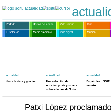
actual
Portada
Hartos del coche
Vida urbana
Cine
El Selector
Medio ambiente
Vida digital
Música
actualidad
actualidad
actualidad
Hasta la vista y gracias
Una selección de
Españoles... SOIT
noticias, posts y tweets
muerto
sobre el adiós de Soitu
Patxi López proclamado