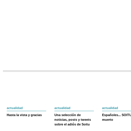
actualidad
actualidad
actualidad
Hasta la vista y gracias
Una selección de
Españoles... SOIT
noticias, posts y tweets
muerto
sobre el adiós de Soitu