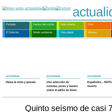
actual
Portada
Hartos del coche
Vida urbana
Cine
El Selector
Medio ambiente
Vida digital
Música
actualidad
actualidad
actualidad
Hasta la vista y gracias
Una selección de
Españoles... SOIT
noticias, posts y tweets
muerto
sobre el adiós de Soitu
Quinto seísmo de casi 