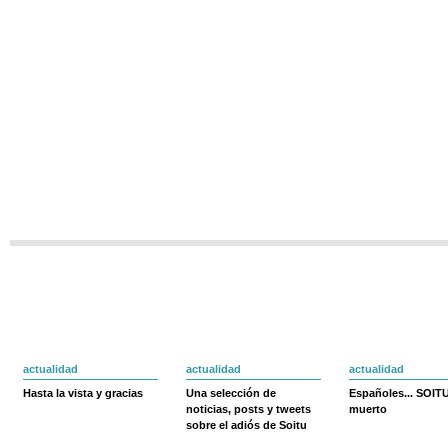
actualidad
actualidad
actualidad
Hasta la vista y gracias
Una selección de
Españoles... SOIT
noticias, posts y tweets
muerto
sobre el adiós de Soitu