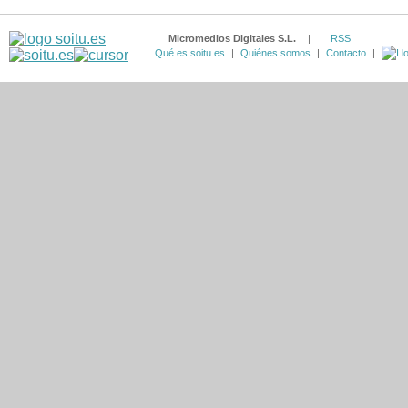
Micromedios Digitales S.L.
|
RSS
Qué es soitu.es
|
Quiénes somos
|
Contacto
|