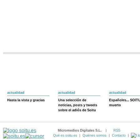
actualidad
actualidad
actualidad
Hasta la vista y gracias
Una selección de
Españoles... SOIT
noticias, posts y tweets
muerto
sobre el adiós de Soitu
Micromedios Digitales S.L.
|
RSS
Qué es soitu.es
|
Quiénes somos
|
Contacto
|