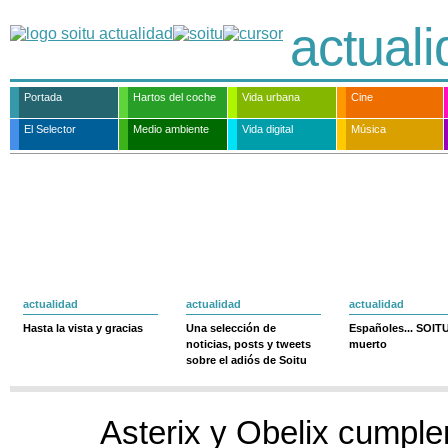
actual
Portada
Hartos del coche
Vida urbana
Cine
El Selector
Medio ambiente
Vida digital
Música
actualidad
actualidad
actualidad
Hasta la vista y gracias
Una selección de
Españoles... SOIT
noticias, posts y tweets
muerto
sobre el adiós de Soitu
Asterix y Obelix cumpl