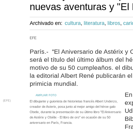
nuevas aventuras y "El 
Archivado en:
cultura
,
literatura
,
libros
,
cari
EFE
París.- "El Aniversario de Astérix y O
será el título del último álbum del h
motivo de su 50 cumpleaños. el dibu
la editorial Albert René publicarán e
primicia mundial.
En
AMPLIAR FOTO
(EFE)
ex
El dibujante y guionista de historietas francés Albert Underzo,
creador de Asterix, posa junto al mejor amigo del héroe galo
Ud
Obelix, durante la presentación de su último libro "El Aniversario
Bi
de Astérix y Obélix - El libro de oro" en ocasión de su 50
aniversario en París, Francia.
Fr