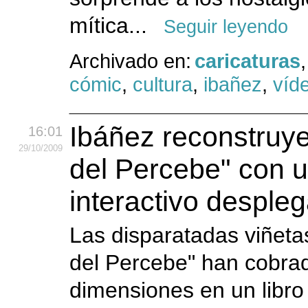
mítica...
Seguir leyendo
Archivado en:
caricaturas
cómic
,
cultura
,
ibañez
,
víd
Ibáñez reconstruy
16:01
29
/10
/2009
del Percebe" con u
interactivo desple
Las disparatadas viñeta
del Percebe" han cobrad
dimensiones en un libro