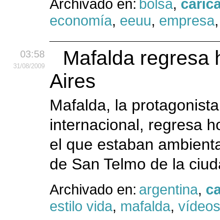
Archivado en:
bolsa
,
caric
economía
,
eeuu
,
empresa
Mafalda regresa 
03:58
31
/08
/2009
Aires
Mafalda, la protagonista
internacional, regresa h
el que estaban ambienta
de San Telmo de la ciud
Archivado en:
argentina
,
ca
estilo vida
,
mafalda
,
vídeo