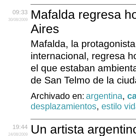
Mafalda regresa ho
09:33
30
/08
/2009
Aires
Mafalda, la protagonista
internacional, regresa h
el que estaban ambienta
de San Telmo de la ciu
Archivado en:
argentina
,
ca
desplazamientos
,
estilo vi
Un artista argentin
19:44
24
/08
/2009