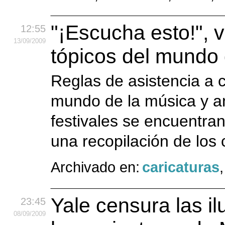
"¡Escucha esto!", 
12:55
13
/09
/2009
tópicos del mundo 
Reglas de asistencia a 
mundo de la música y a
festivales se encuentran
una recopilación de los
Archivado en:
caricaturas
Yale censura las il
23:45
08
/09
/2009