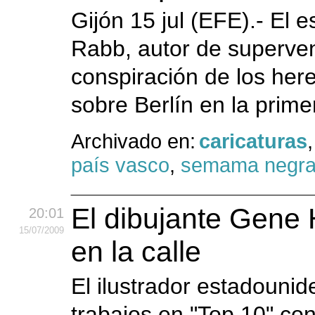
Gijón 15 jul (EFE).- El 
Rabb, autor de superven
conspiración de los herej
sobre Berlín en la primer
Archivado en:
caricaturas
país vasco
,
semama negr
El dibujante Gene 
20:01
15
/07
/2009
en la calle
El ilustrador estadouni
trabajos en "Top 10" c