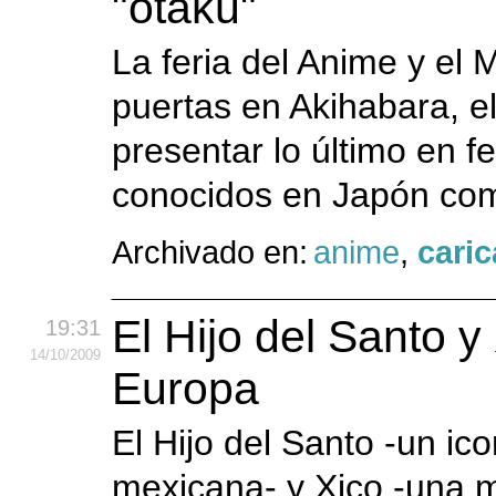
"otaku"
La feria del Anime y el
puertas en Akihabara, el
presentar lo último en f
conocidos en Japón com
Archivado en:
anime
,
caric
El Hijo del Santo 
19:31
14
/10
/2009
Europa
El Hijo del Santo -un ico
mexicana- y Xico -una m