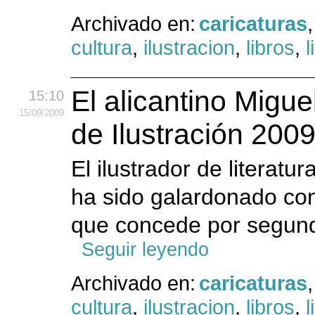
Archivado en:
caricaturas
cultura
,
ilustracion
,
libros
,
l
El alicantino Migu
15:10
15
/09
/2009
de Ilustración 200
El ilustrador de literatur
ha sido galardonado con
que concede por segundo
Seguir leyendo
Archivado en:
caricaturas
cultura
,
ilustracion
,
libros
,
l