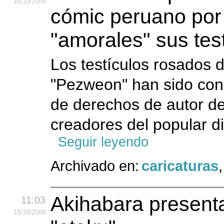
16
/10
/2009
cómic peruano por
"amorales" sus tes
Los testículos rosados d
"Pezweon" han sido cons
de derechos de autor de
creadores del popular di
Seguir leyendo
Archivado en:
caricaturas
Akihabara presenta
11:03
15
/10
/2009