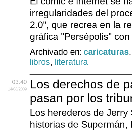
El cómic e internet se h
irregularidades del proc
2.0", que recrea en la r
gráfica "Persépolis" con
Archivado en:
caricaturas
libros
,
literatura
Los derechos de p
03:40
14
/08
/2009
pasan por los tribu
Los herederos de Jerry 
historias de Supermán, 