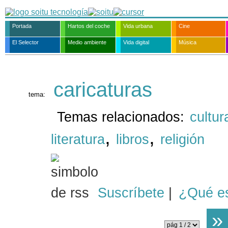
Portada
Hartos del coche
Vida urbana
Cine
El Selector
Medio ambiente
Vida digital
Música
caricaturas
tema:
Temas relacionados:
cultur
,
,
literatura
libros
religión
Suscríbete
|
¿Qué e
»