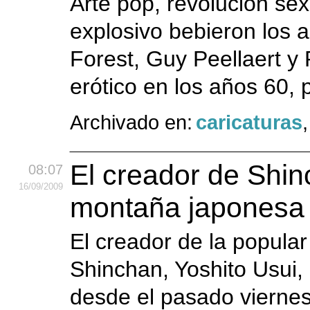
Arte pop, revolución sex
explosivo bebieron los
Forest, Guy Peellaert y 
erótico en los años 60, 
Archivado en:
caricaturas
El creador de Shi
08:07
16
/09
/2009
montaña japonesa
El creador de la popula
Shinchan, Yoshito Usui,
desde el pasado vierne