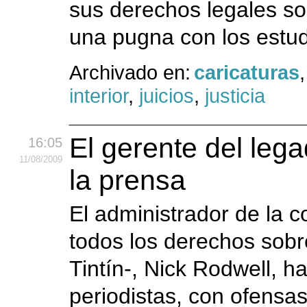
sus derechos legales so
una pugna con los estud
Archivado en:
caricaturas
interior
,
juicios
,
justicia
El gerente del leg
16:05
11
/08
/2009
la prensa
El administrador de la 
todos los derechos sobr
Tintín-, Nick Rodwell, h
periodistas, con ofensas