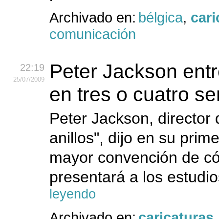
Archivado en:
bélgica
,
cari
comunicación
Peter Jackson entr
22:19
25
/07
/2009
en tres o cuatro 
Peter Jackson, director 
anillos", dijo en su prim
mayor convención de có
presentará a los estudio
leyendo
Archivado en:
caricaturas