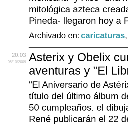
mitológica azteca cread
Pineda- llegaron hoy a P
Archivado en:
caricaturas
Asterix y Obelix 
20:03
08
/10
/2009
aventuras y "El Li
"El Aniversario de Astérix
título del último álbum 
50 cumpleaños. el dibuja
René publicarán el 22 d