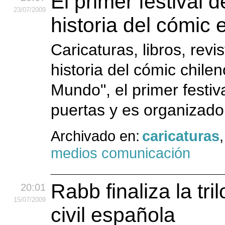
El primer festival d
23
/07
/2009
historia del cómic 
Caricaturas, libros, rev
historia del cómic chile
Mundo", el primer festiv
puertas y es organizado 
Archivado en:
caricaturas
medios comunicación
Rabb finaliza la tri
20:01
15
/07
/2009
civil española