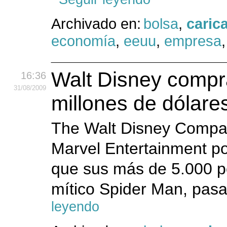
Archivado en:
bolsa
,
caric
economía
,
eeuu
,
empresa
Walt Disney compr
16:36
31
/08
/2009
millones de dólare
The Walt Disney Compa
Marvel Entertainment po
que sus más de 5.000 per
mítico Spider Man, pasa
leyendo