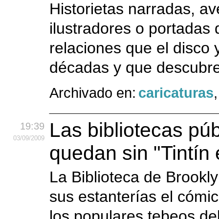
Historietas narradas, a
ilustradores o portadas 
relaciones que el disco
décadas y que descubre 
Archivado en:
caricaturas
Las bibliotecas pú
19:39
03
/09
/2009
quedan sin "Tintín
La Biblioteca de Brookl
sus estanterías el cómic
los populares tebeos de