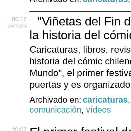
"Viñetas del Fin 
00:18
24
/07
/2009
la historia del cóm
Caricaturas, libros, rev
historia del cómic chile
Mundo", el primer festiv
puertas y es organizado 
Archivado en:
caricaturas
comunicación
,
vídeos
20:07