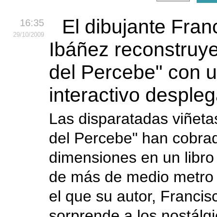
El dibujante Fran
16:35
29
/10
/2009
Ibáñez reconstruy
del Percebe" con u
interactivo desple
Las disparatadas viñeta
del Percebe" han cobrad
dimensiones en un libro
de más de medio metro 
el que su autor, Francis
sorprende a los nostálg