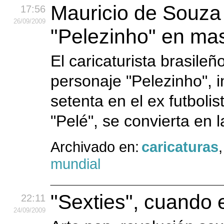
Mauricio de Souza 
17:56
26
/09
/2009
"Pelezinho" en ma
El caricaturista brasile
personaje "Pelezinho", i
setenta en el ex futbol
"Pelé", se convierta en l
Archivado en:
caricaturas
mundial
"Sexties", cuando 
22:11
24
/09
/2009