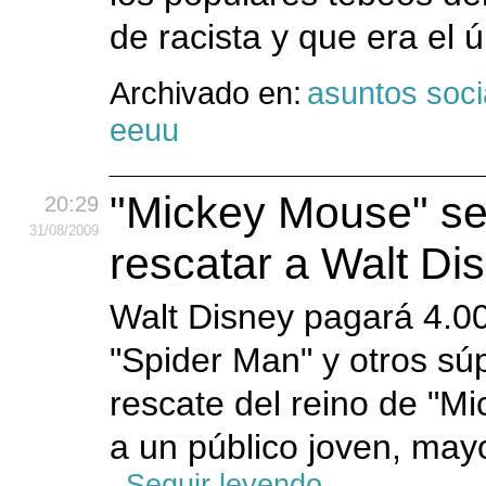
de racista y que era el
Archivado en:
asuntos soci
eeuu
"Mickey Mouse" se
20:29
31
/08
/2009
rescatar a Walt Di
Walt Disney pagará 4.00
"Spider Man" y otros sú
rescate del reino de "M
a un público joven, may
Seguir leyendo