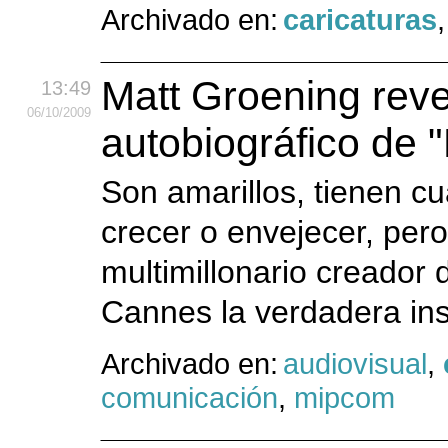
Archivado en:
caricaturas
Matt Groening reve
13:49
06
/10
/2009
autobiográfico de 
Son amarillos, tienen cu
crecer o envejecer, per
multimillonario creador
Cannes la verdadera insp
Archivado en:
audiovisual
,
comunicación
,
mipcom