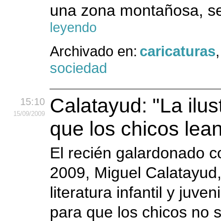
una zona montañosa, se
leyendo
Archivado en:
caricaturas
sociedad
Calatayud: "La ilu
15:10
15
/09
/2009
que los chicos lea
El recién galardonado c
2009, Miguel Calatayud,
literatura infantil y juve
para que los chicos no s