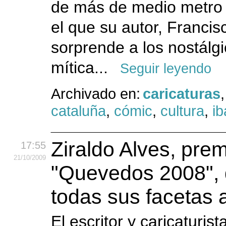
de más de medio metro 
el que su autor, Francis
sorprende a los nostálg
mítica...
Seguir leyendo
Archivado en:
caricaturas
,
cataluña
,
cómic
,
cultura
,
i
Ziraldo Alves, pre
17:55
21
/10
/2009
"Quevedos 2008", 
todas sus facetas a
El escritor y caricaturist