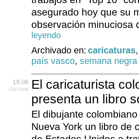
asegurado hoy que su me
observación minuciosa d
leyendo
Archivado en:
caricaturas
país vasco
,
semana negra
El caricaturista c
19:08
15
/07
/2009
presenta un libro 
El dibujante colombian
Nueva York un libro de c