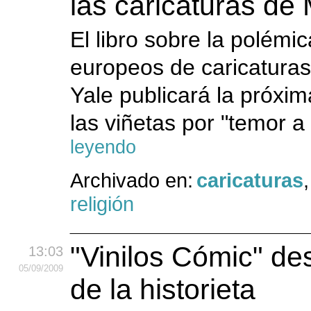
las caricaturas d
El libro sobre la polémic
europeos de caricatura
Yale publicará la próx
las viñetas por "temor a 
leyendo
Archivado en:
caricaturas
religión
"Vinilos Cómic" de
13:03
05
/09
/2009
de la historieta