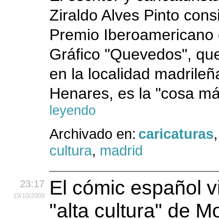
Ziraldo Alves Pinto cons
Premio Iberoamericano
Gráfico "Quevedos", que
en la localidad madrileñ
Henares, es la "cosa má
leyendo
Archivado en:
caricaturas
,
cultura
,
madrid
El cómic español vi
23:17
19
/10
/2009
"alta cultura" de 