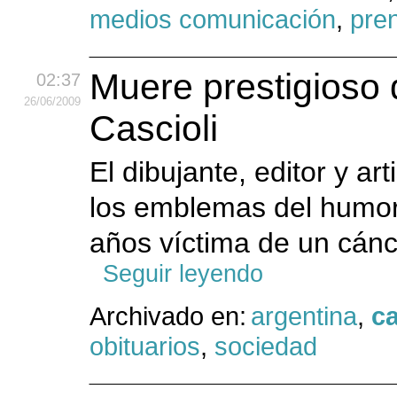
medios comunicación
,
pre
Muere prestigioso 
02:37
26
/06
/2009
Cascioli
El dibujante, editor y ar
los emblemas del humor 
años víctima de un cánc
Seguir leyendo
Archivado en:
argentina
,
ca
obituarios
,
sociedad