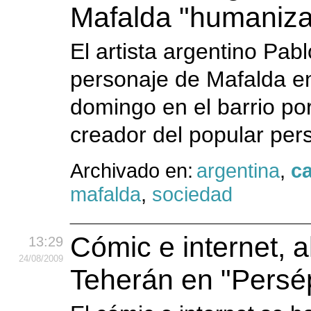
Mafalda "humaniza
El artista argentino Pab
personaje de Mafalda en 
domingo en el barrio p
creador del popular pers
Archivado en:
argentina
,
ca
mafalda
,
sociedad
Cómic e internet, a
13:29
24
/08
/2009
Teherán en "Persép