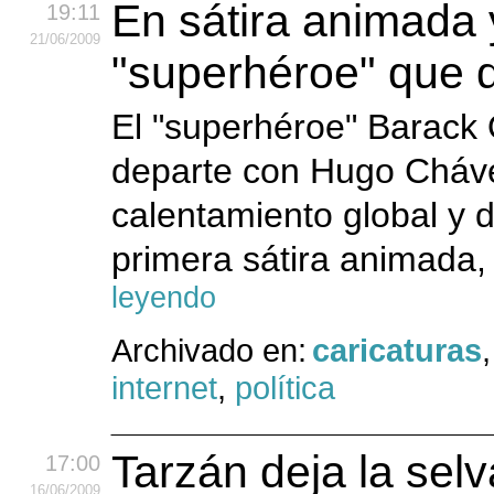
En sátira animada 
19:11
21
/06
/2009
"superhéroe" que 
El "superhéroe" Barack
departe con Hugo Chávez
calentamiento global y d
primera sátira animada, 
leyendo
Archivado en:
caricaturas
internet
,
política
Tarzán deja la selv
17:00
16
/06
/2009