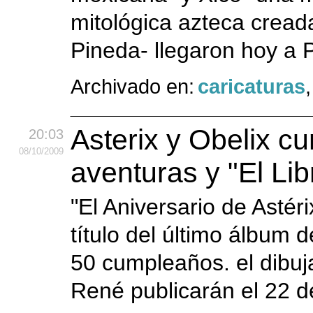
mitológica azteca cread
Pineda- llegaron hoy a P
Archivado en:
caricaturas
Asterix y Obelix 
20:03
08
/10
/2009
aventuras y "El Li
"El Aniversario de Astérix
título del último álbum 
50 cumpleaños. el dibuja
René publicarán el 22 d