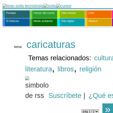
Portada
Hartos del coche
Vida urbana
Cine
El Selector
Medio ambiente
Vida digital
Música
caricaturas
tema:
Temas relacionados:
cultur
,
,
literatura
libros
religión
Suscríbete
|
¿Qué e
»