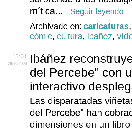
mítica...
Seguir leyendo
Archivado en:
caricaturas
cómic
,
cultura
,
ibañez
,
víd
Ibáñez reconstruy
16:01
29
/10
/2009
del Percebe" con u
interactivo desple
Las disparatadas viñeta
del Percebe" han cobrad
dimensiones en un libro