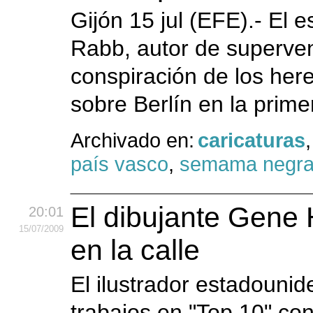
Gijón 15 jul (EFE).- El 
Rabb, autor de superven
conspiración de los herej
sobre Berlín en la primer
Archivado en:
caricaturas
país vasco
,
semama negr
El dibujante Gene 
20:01
15
/07
/2009
en la calle
El ilustrador estadouni
trabajos en "Top 10" c