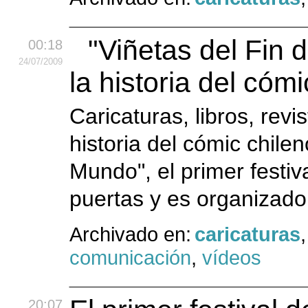
"Viñetas del Fin 
00:18
24
/07
/2009
la historia del cóm
Caricaturas, libros, rev
historia del cómic chile
Mundo", el primer festiv
puertas y es organizado 
Archivado en:
caricaturas
comunicación
,
vídeos
20:07