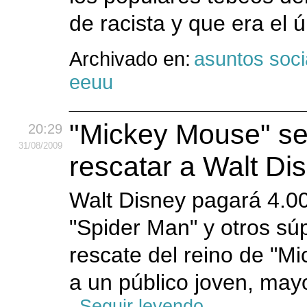
de racista y que era el
Archivado en:
asuntos soci
eeuu
"Mickey Mouse" se
20:29
31
/08
/2009
rescatar a Walt Di
Walt Disney pagará 4.00
"Spider Man" y otros sú
rescate del reino de "M
a un público joven, may
Seguir leyendo