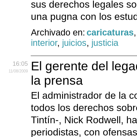
sus derechos legales so
una pugna con los estud
Archivado en:
caricaturas
interior
,
juicios
,
justicia
El gerente del leg
16:05
11
/08
/2009
la prensa
El administrador de la 
todos los derechos sobr
Tintín-, Nick Rodwell, h
periodistas, con ofensas