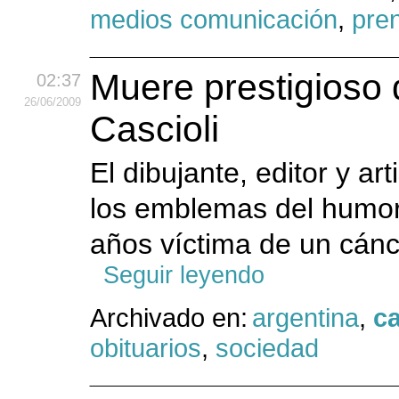
medios comunicación
,
pre
Muere prestigioso 
02:37
26
/06
/2009
Cascioli
El dibujante, editor y ar
los emblemas del humor 
años víctima de un cánc
Seguir leyendo
Archivado en:
argentina
,
ca
obituarios
,
sociedad