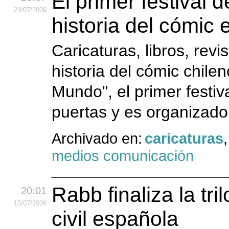
El primer festival d
23
/07
/2009
historia del cómic 
Caricaturas, libros, rev
historia del cómic chile
Mundo", el primer festiv
puertas y es organizado 
Archivado en:
caricaturas
medios comunicación
Rabb finaliza la tri
20:01
15
/07
/2009
civil española