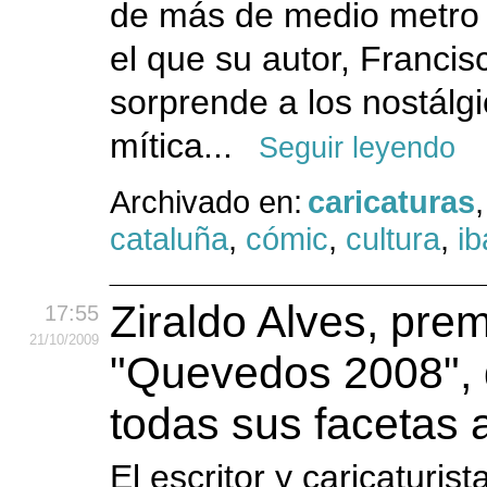
de más de medio metro 
el que su autor, Francis
sorprende a los nostálg
mítica...
Seguir leyendo
Archivado en:
caricaturas
,
cataluña
,
cómic
,
cultura
,
i
Ziraldo Alves, pre
17:55
21
/10
/2009
"Quevedos 2008", 
todas sus facetas a
El escritor y caricaturist