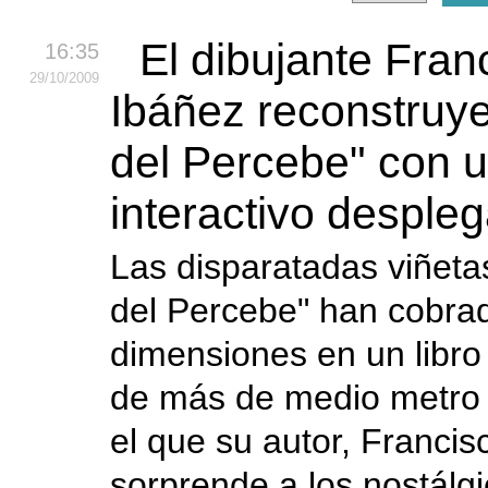
El dibujante Fran
16:35
29
/10
/2009
Ibáñez reconstruy
del Percebe" con u
interactivo desple
Las disparatadas viñeta
del Percebe" han cobrad
dimensiones en un libro
de más de medio metro 
el que su autor, Francis
sorprende a los nostálg