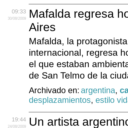
Mafalda regresa ho
09:33
30
/08
/2009
Aires
Mafalda, la protagonista
internacional, regresa h
el que estaban ambienta
de San Telmo de la ciu
Archivado en:
argentina
,
ca
desplazamientos
,
estilo vi
Un artista argentin
19:44
24
/08
/2009