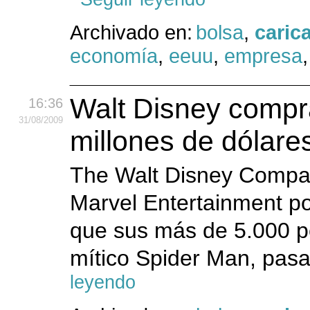
Archivado en:
bolsa
,
caric
economía
,
eeuu
,
empresa
Walt Disney compr
16:36
31
/08
/2009
millones de dólare
The Walt Disney Compa
Marvel Entertainment po
que sus más de 5.000 per
mítico Spider Man, pasa
leyendo