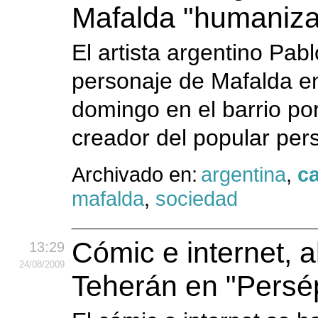
Mafalda "humaniza
El artista argentino Pab
personaje de Mafalda en 
domingo en el barrio p
creador del popular pers
Archivado en:
argentina
,
ca
mafalda
,
sociedad
Cómic e internet, a
13:29
24
/08
/2009
Teherán en "Persép