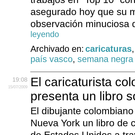
asegurado hoy que su me
observación minuciosa d
leyendo
Archivado en:
caricaturas
país vasco
,
semana negra
El caricaturista c
19:08
15
/07
/2009
presenta un libro 
El dibujante colombian
Nueva York un libro de c