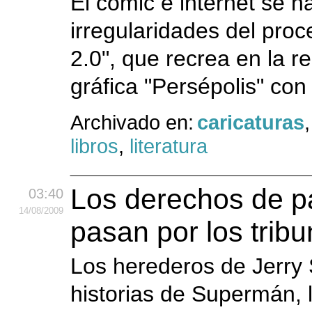
El cómic e internet se h
irregularidades del proc
2.0", que recrea en la r
gráfica "Persépolis" con
Archivado en:
caricaturas
libros
,
literatura
Los derechos de p
03:40
14
/08
/2009
pasan por los tribu
Los herederos de Jerry 
historias de Supermán, 