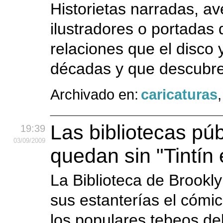
Historietas narradas, a
ilustradores o portadas 
relaciones que el disco
décadas y que descubre 
Archivado en:
caricaturas
Las bibliotecas pú
19:39
03
/09
/2009
quedan sin "Tintín
La Biblioteca de Brookl
sus estanterías el cómic
los populares tebeos de