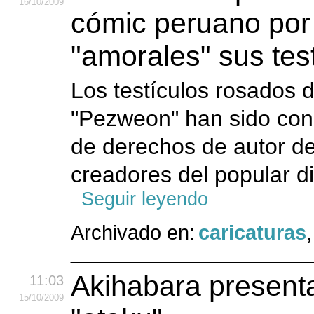
16
/10
/2009
cómic peruano por
"amorales" sus tes
Los testículos rosados d
"Pezweon" han sido cons
de derechos de autor de
creadores del popular di
Seguir leyendo
Archivado en:
caricaturas
Akihabara presenta
11:03
15
/10
/2009