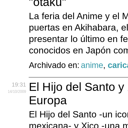
"otaku"
La feria del Anime y el
puertas en Akihabara, el
presentar lo último en f
conocidos en Japón com
Archivado en:
anime
,
caric
El Hijo del Santo 
19:31
14
/10
/2009
Europa
El Hijo del Santo -un ico
mexicana- y Xico -una m