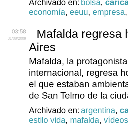
Archivado en:
bolsa
,
caric
economía
,
eeuu
,
empresa
Mafalda regresa 
03:58
31
/08
/2009
Aires
Mafalda, la protagonista
internacional, regresa h
el que estaban ambienta
de San Telmo de la ciud
Archivado en:
argentina
,
ca
estilo vida
,
mafalda
,
vídeo