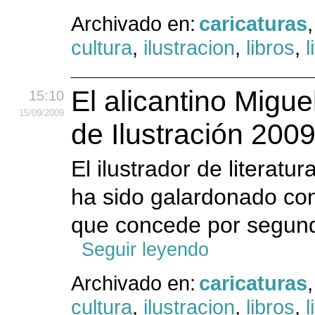
Archivado en:
caricaturas
cultura
,
ilustracion
,
libros
,
l
El alicantino Migu
15:10
15
/09
/2009
de Ilustración 200
El ilustrador de literatur
ha sido galardonado con
que concede por segundo
Seguir leyendo
Archivado en:
caricaturas
cultura
,
ilustracion
,
libros
,
l