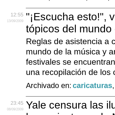
"¡Escucha esto!", 
12:55
13
/09
/2009
tópicos del mundo 
Reglas de asistencia a 
mundo de la música y a
festivales se encuentran
una recopilación de los
Archivado en:
caricaturas
Yale censura las il
23:45
08
/09
/2009