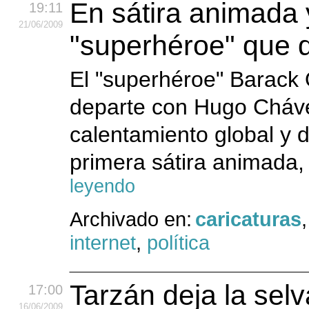
En sátira animada 
19:11
21
/06
/2009
"superhéroe" que 
El "superhéroe" Barack
departe con Hugo Chávez
calentamiento global y d
primera sátira animada, 
leyendo
Archivado en:
caricaturas
internet
,
política
Tarzán deja la selv
17:00
16
/06
/2009