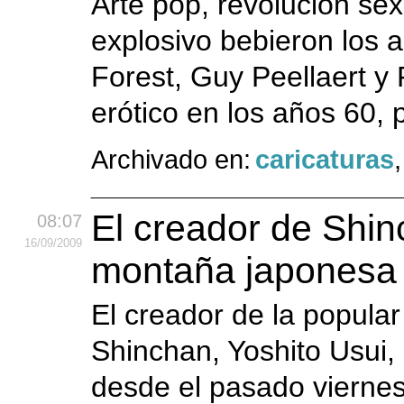
Arte pop, revolución sex
explosivo bebieron los
Forest, Guy Peellaert y 
erótico en los años 60, 
Archivado en:
caricaturas
El creador de Shi
08:07
16
/09
/2009
montaña japonesa
El creador de la popula
Shinchan, Yoshito Usui,
desde el pasado vierne