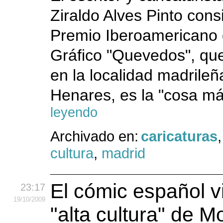
Ziraldo Alves Pinto cons
Premio Iberoamericano
Gráfico "Quevedos", que
en la localidad madrileñ
Henares, es la "cosa má
leyendo
Archivado en:
caricaturas
,
cultura
,
madrid
El cómic español vi
23:17
19
/10
/2009
"alta cultura" de 