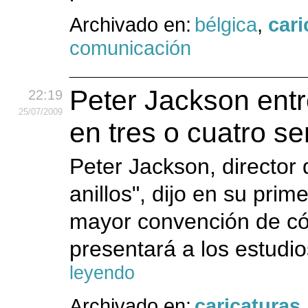
Archivado en:
bélgica
,
cari
comunicación
Peter Jackson entr
22:19
25
/07
/2009
en tres o cuatro 
Peter Jackson, director 
anillos", dijo en su prim
mayor convención de có
presentará a los estudio
leyendo
Archivado en:
caricaturas