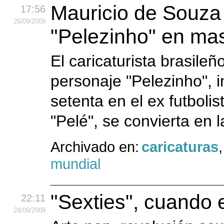
Mauricio de Souza 
17:56
26
/09
/2009
"Pelezinho" en ma
El caricaturista brasile
personaje "Pelezinho", i
setenta en el ex futbol
"Pelé", se convierta en l
Archivado en:
caricaturas
mundial
"Sexties", cuando 
22:11
24
/09
/2009