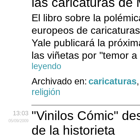
las caricaturas d
El libro sobre la polémic
europeos de caricatura
Yale publicará la próx
las viñetas por "temor a 
leyendo
Archivado en:
caricaturas
religión
"Vinilos Cómic" de
13:03
05
/09
/2009
de la historieta