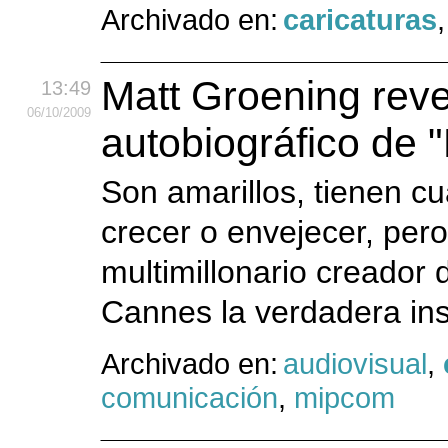
Archivado en:
caricaturas
Matt Groening reve
13:49
06
/10
/2009
autobiográfico de 
Son amarillos, tienen cu
crecer o envejecer, per
multimillonario creador
Cannes la verdadera insp
Archivado en:
audiovisual
,
comunicación
,
mipcom