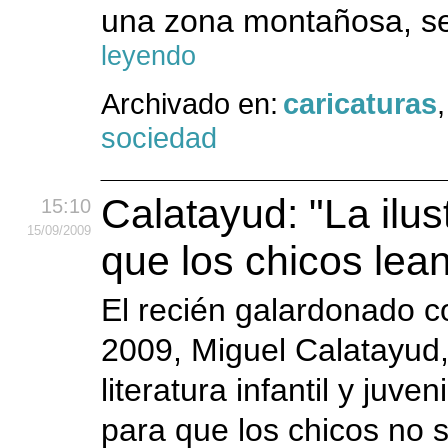
una zona montañosa, se
leyendo
Archivado en:
caricaturas
sociedad
Calatayud: "La ilu
15:10
15
/09
/2009
que los chicos lea
El recién galardonado c
2009, Miguel Calatayud,
literatura infantil y juve
para que los chicos no s