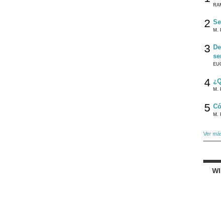
RA
2
Se
M. 
3
De
se
EU
4
¿Q
M. 
5
Có
M. 
Ver má
W