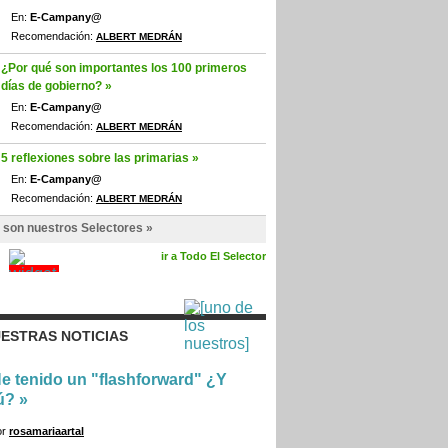
En:
E-Campany@
Recomendación:
ALBERT MEDRÁN
¿Por qué son importantes los 100 primeros
días de gobierno? »
En:
E-Campany@
Recomendación:
ALBERT MEDRÁN
5 reflexiones sobre las primarias »
En:
E-Campany@
Recomendación:
ALBERT MEDRÁN
 son nuestros Selectores »
ir a Todo El Selector
ESTRAS NOTICIAS
e tenido un "flashforward" ¿Y
ú?
»
or
rosamariaartal