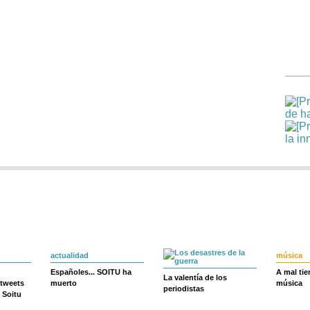
actualidad
música
Españoles... SOITU ha
A mal ti
La valentía de los
 tweets
muerto
música
periodistas
 Soitu