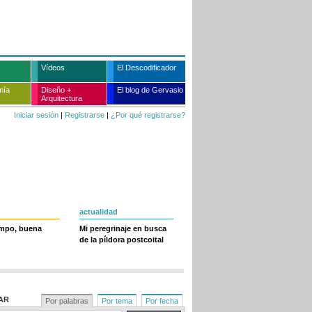
Vídeos
El Descodificador
mía
Diseño +
El blog de Gervasio
Arquitectura
Iniciar sesión
|
Registrarse
|
¿Por qué registrarse?
actualidad
empo, buena
Mi peregrinaje en busca
de la píldora postcoital
AR
Por palabras
Por tema
Por fecha