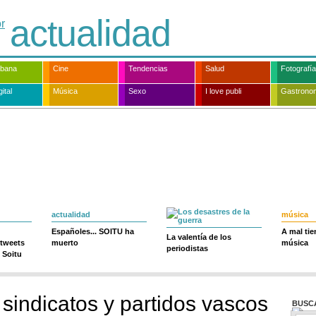
actualidad
rbana
Cine
Tendencias
Salud
Fotografía
ital
Música
Sexo
I love publi
Gastrono
actualidad
música
Españoles... SOITU ha
A mal ti
La valentía de los
 tweets
muerto
música
periodistas
 Soitu
 sindicatos y partidos vascos
BUSC