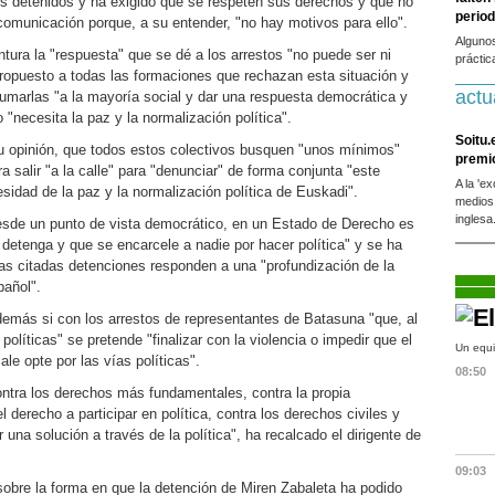
los detenidos y ha exigido que se respeten sus derechos y que no
period
comunicación porque, a su entender, "no hay motivos para ello".
Alguno
tura la "respuesta" que se dé a los arrestos "no puede ser ni
práctic
propuesto a todas las formaciones que rechazan esta situación y
actu
umarlas "a la mayoría social y dar una respuesta democrática y
 "necesita la paz y la normalización política".
Soitu.
su opinión, que todos estos colectivos busquen "unos mínimos"
premi
a salir "a la calle" para "denunciar" de forma conjunta "este
A la 'e
cesidad de la paz y la normalización política de Euskadi".
medios
inglesa
sde un punto de vista democrático, en un Estado de Derecho es
 detenga y que se encarcele a nadie por hacer política" y se ha
s citadas detenciones responden a una "profundización de la
pañol".
demás si con los arrestos de representantes de Batasuna "que, al
políticas" se pretende "finalizar con la violencia o impedir que el
Un equi
ale opte por las vías políticas".
08:50
ntra los derechos más fundamentales, contra la propia
 derecho a participar en política, contra los derechos civiles y
 una solución a través de la política", ha recalcado el dirigente de
09:03
 sobre la forma en que la detención de Miren Zabaleta ha podido