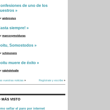
onfesiones de uno de los
uestros
»
or
ambrosius
asta siempre!
»
or
marcosymolduras
oitu, Somostodos
»
or
schinonero
oitu muere de éxito
»
or
ralphdelvalle
as vuestras noticias
»
Regístrate y escribe
»
 MÁS VISTO
mo sellar el paro por internet