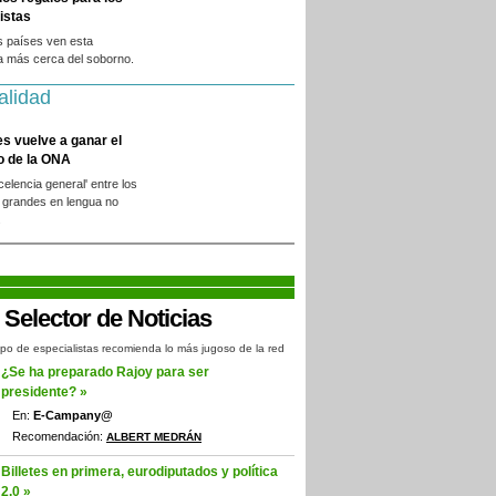
istas
s países ven esta
a más cerca del soborno.
alidad
es vuelve a ganar el
o de la ONA
xcelencia general' entre los
 grandes en lengua no
.
po de especialistas recomienda lo más jugoso de la red
¿Se ha preparado Rajoy para ser
presidente? »
En:
E-Campany@
Recomendación:
ALBERT MEDRÁN
Billetes en primera, eurodiputados y política
2.0 »