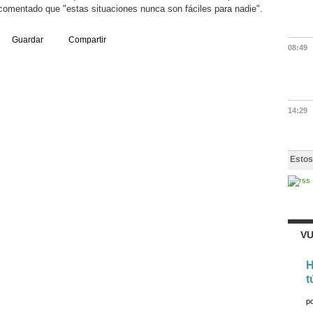
a comentado que "estas situaciones nunca son fáciles para nadie".
Guardar
Compartir
08:49
14:29
Estos
VU
H
t
p