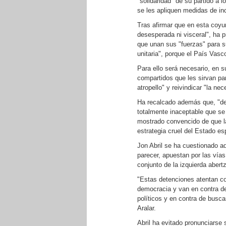
"solidaridad" de su partido a 
se les apliquen medidas de in
Tras afirmar que en esta coyun
desesperada ni visceral", ha 
que unan sus "fuerzas" para s
unitaria", porque el País Vasco
Para ello será necesario, en 
compartidos que les sirvan par
atropello" y reivindicar "la ne
Ha recalcado además que, "de
totalmente inaceptable que se
mostrado convencido de que la
estrategia cruel del Estado es
Jon Abril se ha cuestionado a
parecer, apuestan por las vías 
conjunto de la izquierda abertz
"Estas detenciones atentan co
democracia y van en contra del
políticos y en contra de buscar
Aralar.
Abril ha evitado pronunciarse