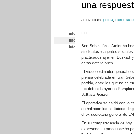
una respuesta
Archivado en:
justicia
,
interior
,
suce
+info
EFE
+info
San Sebastián.- Aralar ha hech
+info
sindicatos y agentes sociales
practicados ayer en Euskadi y 
estas detenciones.
El vicecoordinador general de
prensa celebrada en San Sebas
partido, entre los que no se en
fue detenida ayer en Pamplona 
Baltasar Garzón.
El operativo se saldó con la 
se hallaban los históricos diri
el ex secretario general de L
En su comparecencia de hoy J
expresado su preocupación por 