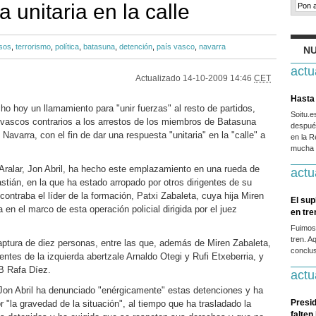
 unitaria en la calle
sos
,
terrorismo
,
política
,
batasuna
,
detención
,
país vasco
,
navarra
NU
actu
Actualizado
14-10-2009 14:46
CET
Hasta 
o hoy un llamamiento para "unir fuerzas" al resto de partidos,
Soitu.
 vascos contrarios a los arrestos de los miembros de Batasuna
después
Navarra, con el fin de dar una respuesta "unitaria" en la "calle" a
en la R
mucha g
 Aralar, Jon Abril, ha hecho este emplazamiento en una rueda de
actu
tián, en la que ha estado arropado por otros dirigentes de su
contraba el líder de la formación, Patxi Zabaleta, cuya hija Miren
El sup
en el marco de esta operación policial dirigida por el juez
en tr
Fuimos
tren. A
captura de diez personas, entre las que, además de Miren Zabaleta,
conclus
gentes de la izquierda abertzale Arnaldo Otegi y Rufi Etxeberria, y
AB Rafa Díez.
actu
on Abril ha denunciado "enérgicamente" estas detenciones y ha
Presid
"la gravedad de la situación", al tiempo que ha trasladado la
falten