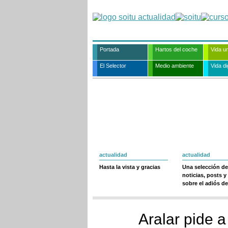
Portada
Hartos del coche
Vida u
El Selector
Medio ambiente
Vida dig
actualidad
actualidad
Hasta la vista y gracias
Una selección de
noticias, posts y
sobre el adiós de
Aralar pide a