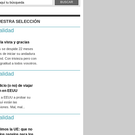
ESTRA SELECCIÓN
alidad
la vista y gracias
es se despide 22 meses
 de iniciar su andadura
ed. Con tristeza pero con
ratitud a todos vosotros.
alidad
licio (o no) de viajar
en en EEUU
 a EEUU a probar su
quí están las
iones. Mal, mal...
alidad
imos la UE: que no
 los regalos para los