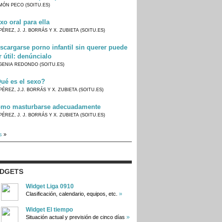
MÓN PECO (SOITU.ES)
xo oral para ella
PÉREZ, J. J. BORRÁS Y X. ZUBIETA (SOITU.ES)
scargarse porno infantil sin querer puede
r útil: denúncialo
GENIA REDONDO (SOITU.ES)
ué es el sexo?
PÉREZ, J.J. BORRÁS Y X. ZUBIETA (SOITU.ES)
mo masturbarse adecuadamente
PÉREZ, J. J. BORRÁS Y X. ZUBIETA (SOITU.ES)
s
»
IDGETS
Widget Liga 0910
»
Clasificación, calendario, equipos, etc.
Widget El tiempo
»
Situación actual y previsión de cinco días