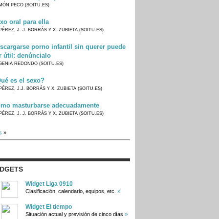
MÓN PECO (SOITU.ES)
xo oral para ella
PÉREZ, J. J. BORRÁS Y X. ZUBIETA (SOITU.ES)
scargarse porno infantil sin querer puede
r útil: denúncialo
GENIA REDONDO (SOITU.ES)
ué es el sexo?
PÉREZ, J.J. BORRÁS Y X. ZUBIETA (SOITU.ES)
mo masturbarse adecuadamente
PÉREZ, J. J. BORRÁS Y X. ZUBIETA (SOITU.ES)
s
»
IDGETS
Widget Liga 0910
»
Clasificación, calendario, equipos, etc.
Widget El tiempo
»
Situación actual y previsión de cinco días