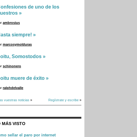
onfesiones de uno de los
uestros
»
or
ambrosius
asta siempre!
»
or
marcosymolduras
oitu, Somostodos
»
or
schinonero
oitu muere de éxito
»
or
ralphdelvalle
as vuestras noticias
»
Regístrate y escribe
»
 MÁS VISTO
mo sellar el paro por internet