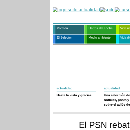
Portada
Hartos del coche
Vida u
El Selector
Medio ambiente
Vida dig
actualidad
actualidad
Hasta la vista y gracias
Una selección de
noticias, posts y
sobre el adiós de
El PSN rebat