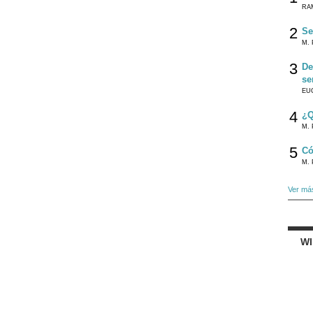
RA
2
Se
M. 
3
De
se
EU
4
¿Q
M. 
5
Có
M. 
Ver má
W