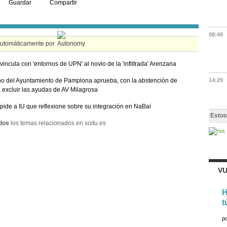
Guardar
Compartir
08:49
automáticamente por
 vincula con 'entornos de UPN' al novio de la 'infiltrada' Arenzana
no del Ayuntamiento de Pamplona aprueba, con la abstención de
14:29
 excluir las ayudas de AV Milagrosa
 pide a IU que reflexione sobre su integración en NaBai
Estos
dos
los temas relacionados en soitu.es
VU
H
t
p