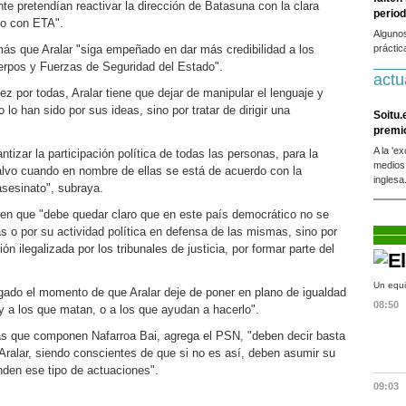
e pretendían reactivar la dirección de Batasuna con la clara
period
do con ETA".
Alguno
ás que Aralar "siga empeñado en dar más credibilidad a los
práctic
erpos y Fuerzas de Seguridad del Estado".
actu
 por todas, Aralar tiene que dejar de manipular el lenguaje y
lo han sido por sus ideas, sino por tratar de dirigir una
Soitu.
premi
A la 'e
izar la participación política de todas las personas, para la
medios
alvo cuando en nombre de ellas se está de acuerdo con la
inglesa
 asesinato", subraya.
reen que "debe quedar claro que en este país democrático no se
s o por su actividad política en defensa de las mismas, sino por
ión ilegalizada por los tribunales de justicia, por formar parte del
Un equi
legado el momento de que Aralar deje de poner en plano de igualdad
08:50
 a los que matan, o a los que ayudan a hacerlo".
icas que componen Nafarroa Bai, agrega el PSN, "deben decir basta
 Aralar, siendo conscientes de que si no es así, deben asumir su
nden ese tipo de actuaciones".
09:03