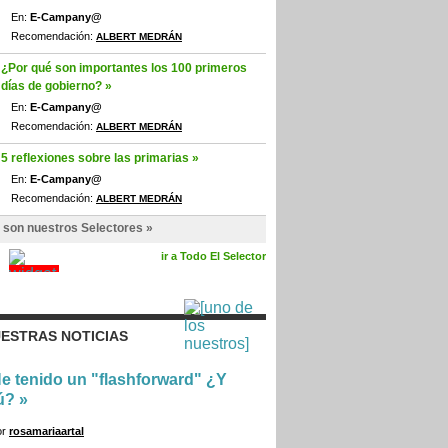
En:
E-Campany@
Recomendación:
ALBERT MEDRÁN
¿Por qué son importantes los 100 primeros
días de gobierno? »
En:
E-Campany@
Recomendación:
ALBERT MEDRÁN
5 reflexiones sobre las primarias »
En:
E-Campany@
Recomendación:
ALBERT MEDRÁN
 son nuestros Selectores »
ir a Todo El Selector
ESTRAS NOTICIAS
e tenido un "flashforward" ¿Y
ú?
»
or
rosamariaartal