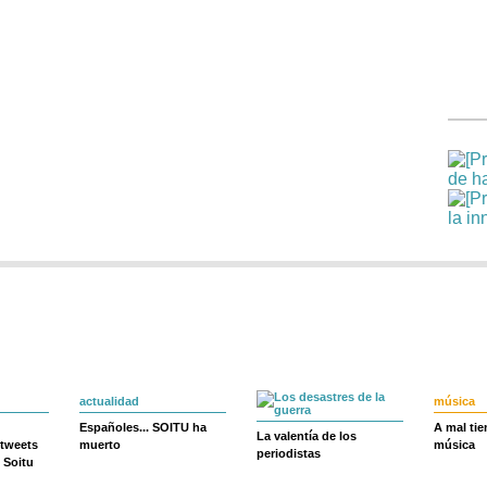
actualidad
música
Españoles... SOITU ha
A mal ti
La valentía de los
 tweets
muerto
música
periodistas
 Soitu