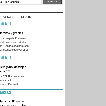
ESTRA SELECCIÓN
alidad
la vista y gracias
es se despide 22 meses
 de iniciar su andadura
ed. Con tristeza pero con
ratitud a todos vosotros.
alidad
licio (o no) de viajar
en en EEUU
 a EEUU a probar su
quí están las
iones. Mal, mal...
alidad
imos la UE: que no
 los regalos para los