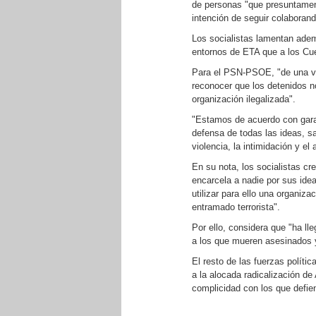
de personas "que presuntament
intención de seguir colaboran
Los socialistas lamentan adem
entornos de ETA que a los Cu
Para el PSN-PSOE, "de una vez
reconocer que los detenidos no 
organización ilegalizada".
"Estamos de acuerdo con garant
defensa de todas las ideas, s
violencia, la intimidación y el
En su nota, los socialistas c
encarcela a nadie por sus idea
utilizar para ello una organizac
entramado terrorista".
Por ello, considera que "ha l
a los que mueren asesinados y
El resto de las fuerzas polít
a la alocada radicalización de
complicidad con los que defie