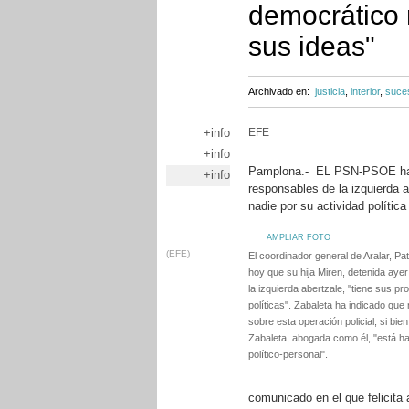
democrático 
sus ideas"
Archivado en:
justicia
,
interior
,
suce
+info
EFE
+info
Pamplona.- EL PSN-PSOE ha re
+info
responsables de la izquierda a
nadie por su actividad política
AMPLIAR FOTO
(EFE)
El coordinador general de Aralar, Pa
hoy que su hija Miren, detenida ayer 
la izquierda abertzale, "tiene sus p
políticas". Zabaleta ha indicado que
sobre esta operación policial, si bi
Zabaleta, abogada como él, "está ha
político-personal".
comunicado en el que felicita