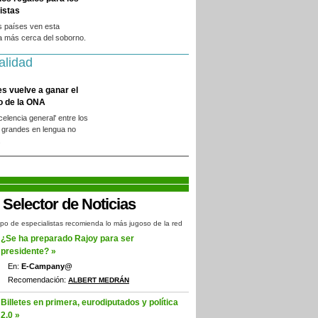
istas
s países ven esta
a más cerca del soborno.
alidad
es vuelve a ganar el
o de la ONA
xcelencia general' entre los
 grandes en lengua no
.
po de especialistas recomienda lo más jugoso de la red
¿Se ha preparado Rajoy para ser
presidente? »
En:
E-Campany@
Recomendación:
ALBERT MEDRÁN
Billetes en primera, eurodiputados y política
2.0 »