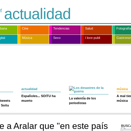
actualidad
rbana
Cine
Tendencias
Salud
Fotografía
ital
Música
Sexo
I love publi
Gastrono
actualidad
música
Españoles... SOITU ha
A mal ti
La valentía de los
 tweets
muerto
música
periodistas
 Soitu
e a Aralar que "en este país
BUSC