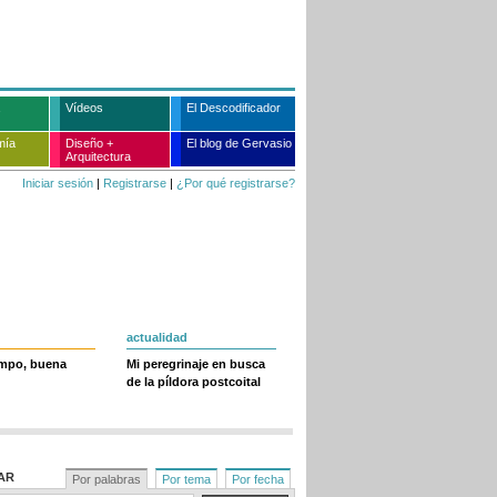
Vídeos
El Descodificador
mía
Diseño +
El blog de Gervasio
Arquitectura
Iniciar sesión
|
Registrarse
|
¿Por qué registrarse?
actualidad
empo, buena
Mi peregrinaje en busca
de la píldora postcoital
AR
Por palabras
Por tema
Por fecha