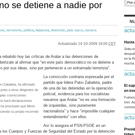
no se detiene a nadie por
NU
actu
sos
,
terrorismo
,
política
,
batasuna
,
detención
,
país vasco
,
navarra
Hasta 
Actualizado
14-10-2009 18:00
CET
Soitu.
después
batido hoy las críticas de Aralar a las detenciones de
en la R
bertzale al afirmar que "en este país democrático no se detiene a
mucha g
 o por sus ideas, sino por pertenecer a un entramado terrorista".
actu
La convicción contraria expresada por el
partido que lidera Patxi Zabaleta, padre
txi Zabaleta, ha afirmado
El sup
de una de las detenidas en la operación
junto a otros dirigentes de
en tr
policial, evidencia para los socialistas
ropias convicciones
Fuimos
navarros que Aralar "no es una formación
 no hará declaraciones
tren. A
de izquierdas, sino puramente
en ha precisado que Miren
conclus
nacionalista" y hace "imposible cualquier
ciendo su propio recorrido
entendimiento" con ellos.
actu
Así lo asegura el PSN-PSOE en un
Presid
 a los Cuerpos y Fuerzas de Seguridad del Estado por la detención
falten