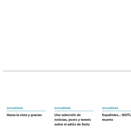
actualidad
actualidad
actualidad
Hasta la vista y gracias
Una selección de
Españoles... SOIT
noticias, posts y tweets
muerto
sobre el adiós de Soitu