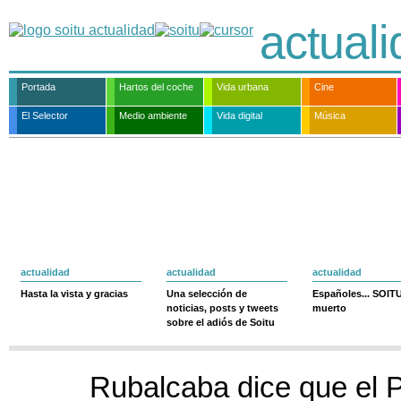
actual
Portada
Hartos del coche
Vida urbana
Cine
El Selector
Medio ambiente
Vida digital
Música
actualidad
actualidad
actualidad
Hasta la vista y gracias
Una selección de
Españoles... SOIT
noticias, posts y tweets
muerto
sobre el adiós de Soitu
Rubalcaba dice que el 