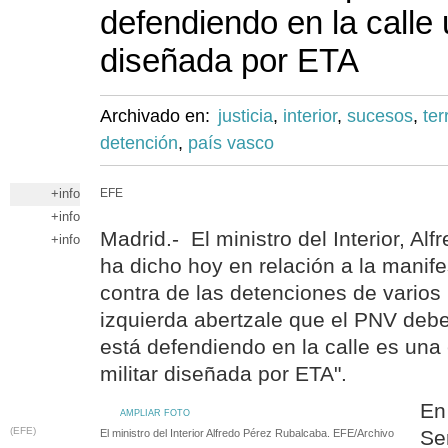
defendiendo en la calle 
diseñada por ETA
Archivado en:
justicia
,
interior
,
sucesos
,
ter
detención
,
país vasco
+info
EFE
+info
Madrid.- El ministro del Interior, A
+info
ha dicho hoy en relación a la mani
contra de las detenciones de varios
izquierda abertzale que el PNV debe
está defendiendo en la calle es una e
militar diseñada por ETA".
En
AMPLIAR FOTO
(EFE)
Se
El ministro del Interior Alfredo Pérez Rubalcaba. EFE/Archivo