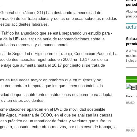
.
period
Alguno
 General de Tráfico (DGT) han destacado la necesidad de
práctic
nformación de los trabajadores y de las empresas sobre las medidas
r estos accidentes laborales.
actu
e Tráfico ha anunciado que se está preparando un estudio para -
la de la UE- realizar una serie de recomendaciones sobre la
Soitu.
premi
vial a las empresas y al mundo laboral.
A la 'e
ional de Seguridad e Higiene en el Trabajo, Concepción Pascual, ha
medios
accidentes laborales registrados en 2008, un 10,17 por ciento
inglesa
rcentaje que aumenta hasta el 18,17 por ciento si se trata de
tros es tres veces mayor en hombres que en mujeres y se
s con contrato temporal que los que tienen uno indefinido.
idad de que las diferentes instituciones colaboren para adoptar
Un equi
 eviten estos accidentes.
08:50
comendaciones aparecen en el DVD de movilidad sostenible
ión Agroalimentaria de CCOO, en el que se analizan las causas
caso práctico de un repartidor de frutas y verduras que sufre un
rgoneta, causado, entre otros motivos, por el exceso de trabajo, la
09:03