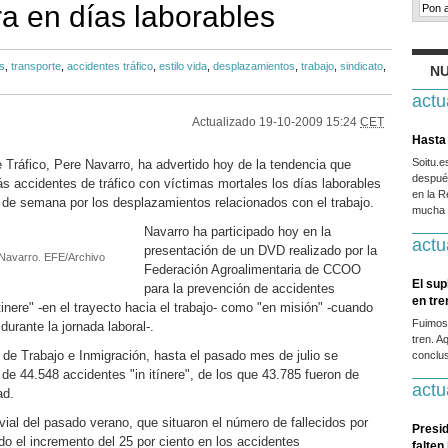
ra en días laborables
s
,
transporte
,
accidentes tráfico
,
estilo vida
,
desplazamientos
,
trabajo
,
sindicato
,
NU
actu
Actualizado
19-10-2009 15:24
CET
Hasta 
Soitu.
e Tráfico, Pere Navarro, ha advertido hoy de la tendencia que
después
 accidentes de tráfico con víctimas mortales los días laborables
en la R
s de semana por los desplazamientos relacionados con el trabajo.
mucha g
Navarro ha participado hoy en la
actu
presentación de un DVD realizado por la
e Navarro. EFE/Archivo
Federación Agroalimentaria de CCOO
El sup
para la prevención de accidentes
en tr
 itinere" -en el trayecto hacia el trabajo- como "en misión" -cuando
Fuimos
urante la jornada laboral-.
tren. A
 de Trabajo e Inmigración, hasta el pasado mes de julio se
conclus
 de 44.548 accidentes "in itínere", de los que 43.785 fueron de
actu
ad.
 vial del pasado verano, que situaron el número de fallecidos por
Presid
do el incremento del 25 por ciento en los accidentes
falten