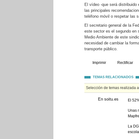
El vídeo -que será distribuido
las principales recomendacione
teléfono móvil o respetar las s
El secretario general de la F
este sector es el segundo en s
Medio Ambiente de este sindica
necesidad de cambiar la forma
transporte público.
Imprimir
Rectificar
TEMAS RELACIONADOS
Selección de temas realizada 
En soitu.es
El 52%
Unas m
Mapfr
La DGT
escola