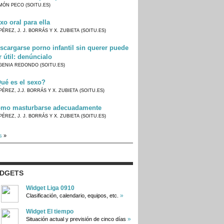
MÓN PECO (SOITU.ES)
xo oral para ella
PÉREZ, J. J. BORRÁS Y X. ZUBIETA (SOITU.ES)
scargarse porno infantil sin querer puede
r útil: denúncialo
GENIA REDONDO (SOITU.ES)
ué es el sexo?
PÉREZ, J.J. BORRÁS Y X. ZUBIETA (SOITU.ES)
mo masturbarse adecuadamente
PÉREZ, J. J. BORRÁS Y X. ZUBIETA (SOITU.ES)
s
»
IDGETS
Widget Liga 0910
»
Clasificación, calendario, equipos, etc.
Widget El tiempo
»
Situación actual y previsión de cinco días