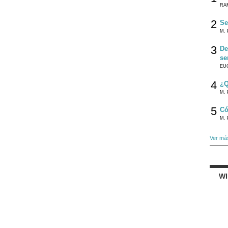
RA
2
Se
M. 
3
De
se
EU
4
¿Q
M. 
5
Có
M. 
Ver má
W