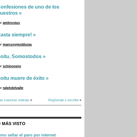
onfesiones de uno de los
uestros
»
or
ambrosius
asta siempre!
»
or
marcosymolduras
oitu, Somostodos
»
or
schinonero
oitu muere de éxito
»
or
ralphdelvalle
as vuestras noticias
»
Regístrate y escribe
»
 MÁS VISTO
mo sellar el paro por internet