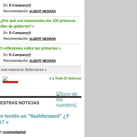
En:
E-Campany@
Recomendación:
ALBERT MEDRÁN
¿Por qué son importantes los 100 primeros
días de gobierno? »
En:
E-Campany@
Recomendación:
ALBERT MEDRÁN
5 reflexiones sobre las primarias »
En:
E-Campany@
Recomendación:
ALBERT MEDRÁN
 son nuestros Selectores »
ir a Todo El Selector
ESTRAS NOTICIAS
e tenido un "flashforward" ¿Y
ú?
»
or
rosamariaartal