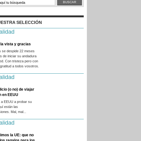
ESTRA SELECCIÓN
alidad
la vista y gracias
es se despide 22 meses
 de iniciar su andadura
ed. Con tristeza pero con
ratitud a todos vosotros.
alidad
licio (o no) de viajar
en en EEUU
 a EEUU a probar su
quí están las
iones. Mal, mal...
alidad
imos la UE: que no
 los regalos para los