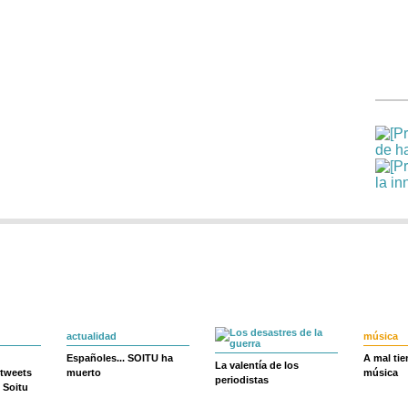
actualidad
música
Españoles... SOITU ha
A mal ti
La valentía de los
 tweets
muerto
música
periodistas
 Soitu