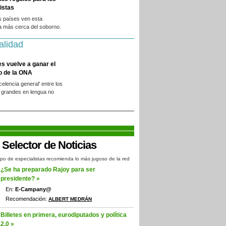
istas
s países ven esta
a más cerca del soborno.
alidad
es vuelve a ganar el
o de la ONA
xcelencia general' entre los
 grandes en lengua no
.
po de especialistas recomienda lo más jugoso de la red
¿Se ha preparado Rajoy para ser
presidente? »
En:
E-Campany@
Recomendación:
ALBERT MEDRÁN
Billetes en primera, eurodiputados y política
2.0 »