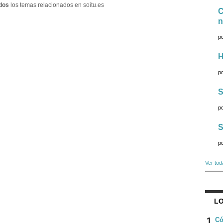
dos
los temas relacionados en soitu.es
C
n
p
H
p
S
p
S
p
Ver tod
LO
1
Có