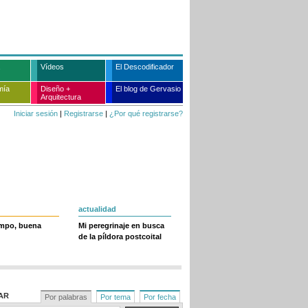
Vídeos
El Descodificador
mía
Diseño +
El blog de Gervasio
Arquitectura
Iniciar sesión
|
Registrarse
|
¿Por qué registrarse?
actualidad
empo, buena
Mi peregrinaje en busca
de la píldora postcoital
AR
Por palabras
Por tema
Por fecha