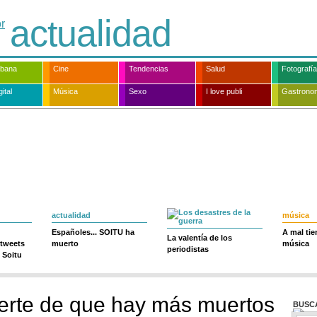
actualidad
rbana
Cine
Tendencias
Salud
Fotografía
ital
Música
Sexo
I love publi
Gastrono
actualidad
música
Españoles... SOITU ha
A mal ti
La valentía de los
 tweets
muerto
música
periodistas
 Soitu
erte de que hay más muertos
BUSC