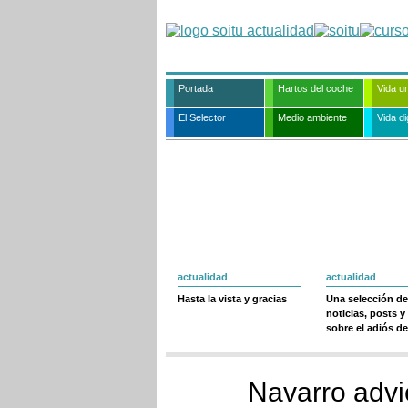
Portada
Hartos del coche
Vida u
El Selector
Medio ambiente
Vida dig
actualidad
actualidad
Hasta la vista y gracias
Una selección de
noticias, posts y
sobre el adiós de
Navarro advi