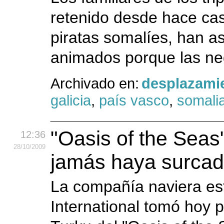
retenido desde hace cas
piratas somalíes, han 
animados porque las ne
Archivado en:
desplazami
galicia
,
país vasco
,
somali
"Oasis of the Seas
12:36
28
/10
/2009
jamás haya surcad
La compañía naviera es
International tomó hoy p