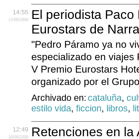
El periodista Paco
14:55
17
/09
/2009
Eurostars de Narra
"Pedro Páramo ya no vive
especializado en viajes
V Premio Eurostars Hote
organizado por el Grupo
Archivado en:
cataluña
,
cul
estilo vida
,
ficcion
,
libros
,
l
Retenciones en la
12:49
10
/09
/2009