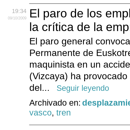
El paro de los em
19:34
09
/10
/2009
la crítica de la em
El paro general convoca
Permanente de Euskotre
maquinista en un accid
(Vizcaya) ha provocado 
del...
Seguir leyendo
Archivado en:
desplazami
vasco
,
tren