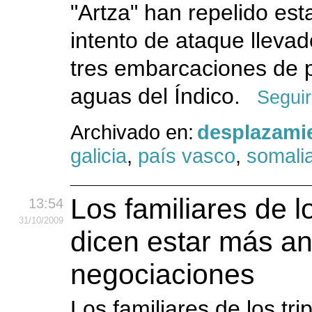
"Artza" han repelido es
intento de ataque lleva
tres embarcaciones de p
aguas del Índico.
Seguir
Archivado en:
desplazami
galicia
,
país vasco
,
somali
Los familiares de l
13:54
31
/10
/2009
dicen estar más an
negociaciones
Los familiares de los tri