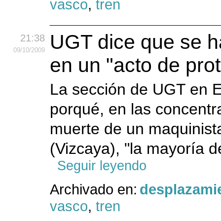
vasco
,
tren
UGT dice que se ha
21:38
09
/10
/2009
en un "acto de pro
La sección de UGT en E
porqué, en las concentr
muerte de un maquinist
(Vizcaya), "la mayoría de
Seguir leyendo
Archivado en:
desplazami
vasco
,
tren