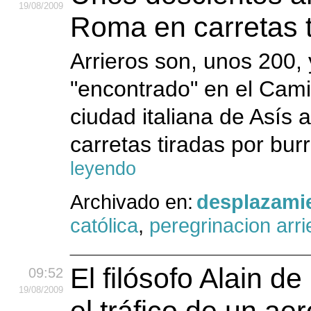
19
/08
/2009
Roma en carretas t
Arrieros son, unos 200, 
"encontrado" en el Cami
ciudad italiana de Asís
carretas tiradas por bur
leyendo
Archivado en:
desplazami
católica
,
peregrinacion arri
El filósofo Alain d
09:52
19
/08
/2009