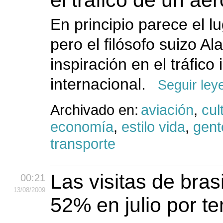
el tráfico de un ae
En principio parece el l
pero el filósofo suizo A
inspiración en el tráfic
internacional.
Seguir ley
Archivado en:
aviación
,
cul
economía
,
estilo vida
,
gent
transporte
Las visitas de bra
00:21
13
/08
/2009
52% en julio por te