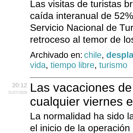
Las visitas de turistas b
caída interanual de 52% 
Servicio Nacional de Tu
retroceso al temor de los
Archivado en:
chile
,
despl
vida
,
tiempo libre
,
turismo
Las vacaciones de
20:12
31
/07
/2009
cualquier viernes e
La normalidad ha sido la
el inicio de la operación