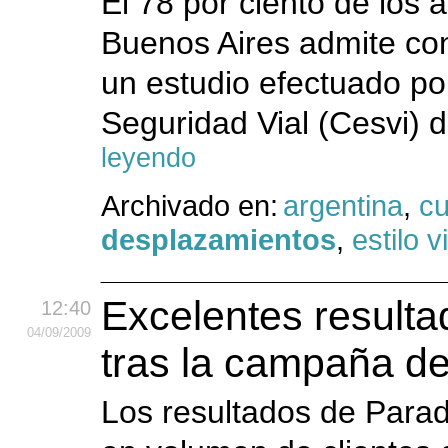
El 78 por ciento de los 
Buenos Aires admite con
un estudio efectuado po
Seguridad Vial (Cesvi) d
leyendo
Archivado en:
argentina
,
cu
desplazamientos
,
estilo v
Excelentes result
12:40
04
/09
/2009
tras la campaña d
Los resultados de Parad