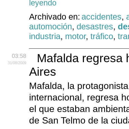
leyendo
Archivado en:
accidentes
,
automoción
,
desastres
,
de
industria
,
motor
,
tráfico
,
tr
Mafalda regresa 
03:58
31
/08
/2009
Aires
Mafalda, la protagonista
internacional, regresa h
el que estaban ambienta
de San Telmo de la ciud