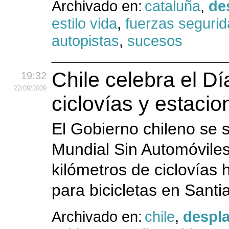
Archivado en:
cataluña
,
de
estilo vida
,
fuerzas seguri
autopistas
,
sucesos
Chile celebra el D
19:32
22
/09
/2009
ciclovías y estacio
El Gobierno chileno se 
Mundial Sin Automóviles
kilómetros de ciclovías
para bicicletas en Santi
Archivado en:
chile
,
despl