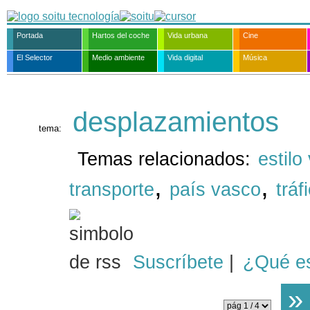
Portada
Hartos del coche
Vida urbana
Cine
El Selector
Medio ambiente
Vida digital
Música
desplazamientos
tema:
Temas relacionados:
estilo
,
,
transporte
país vasco
tráf
Suscríbete
|
¿Qué e
»