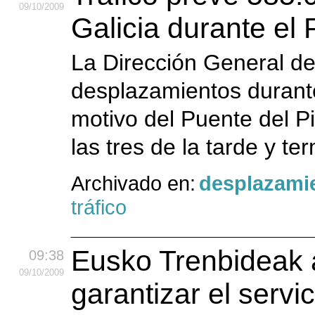
09
/10
/2009
Galicia durante el 
La Dirección General de
desplazamientos durante
motivo del Puente del P
las tres de la tarde y te
Archivado en:
desplazami
tráfico
Eusko Trenbideak 
09:38
09
/10
/2009
garantizar el servic