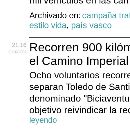
mil vehículos en las ca
Archivado en:
campaña traf
estilo vida
,
país vasco
Recorren 900 kilóm
21:16
11
/10
/2009
el Camino Imperial
Ocho voluntarios recorre
separan Toledo de Sant
denominado "Biciaventur
objetivo reivindicar la r
leyendo