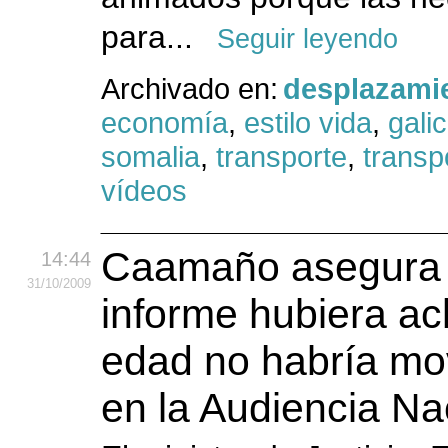
para...
Seguir leyendo
Archivado en:
desplazami
economía
,
estilo vida
,
galic
somalia
,
transporte
,
transp
vídeos
Caamaño asegura q
14:44
31
/10
/2009
informe hubiera ac
edad no habría mo
en la Audiencia Na