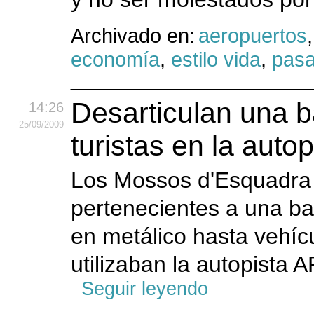
Archivado en:
aeropuertos
economía
,
estilo vida
,
pasa
Desarticulan una 
14:26
25
/09
/2009
turistas en la auto
Los Mossos d'Esquadra 
pertenecientes a una b
en metálico hasta vehíc
utilizaban la autopista A
Seguir leyendo