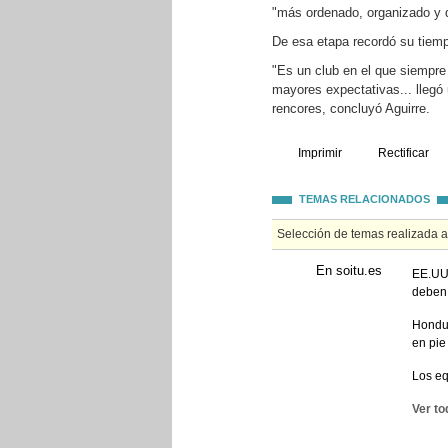
"más ordenado, organizado y d
De esa etapa recordó su tiemp
"Es un club en el que siempre
mayores expectativas... llegó
rencores, concluyó Aguirre.
Imprimir
Rectificar
TEMAS RELACIONADOS
Selección de temas realizada 
En soitu.es
EE.UU.
deben
Hondur
en pie
Los eq
Ver to