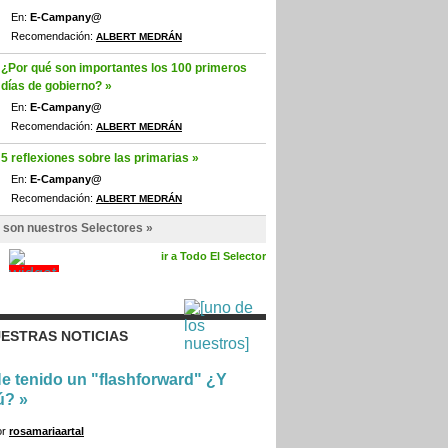
En:
E-Campany@
Recomendación:
ALBERT MEDRÁN
¿Por qué son importantes los 100 primeros
días de gobierno? »
En:
E-Campany@
Recomendación:
ALBERT MEDRÁN
5 reflexiones sobre las primarias »
En:
E-Campany@
Recomendación:
ALBERT MEDRÁN
 son nuestros Selectores »
ir a Todo El Selector
ESTRAS NOTICIAS
e tenido un "flashforward" ¿Y
ú?
»
or
rosamariaartal