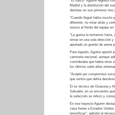
"El vasco" Aguirre regresó com
Madrid y la destitución del s
derrotas en sus primeros tres p
"Cuando llegué había mucho p
diferente, no mirar atrás y cen
estuvo al frente del equipo en
"La guerra la teníamos fuera, 
remar en una sola dirección 
aportado un granito de arena pa
Para lograrlo, Aguirre apostó p
camiseta nacional, aunque adm
consideraba que había otros 
los últimos siete años entren
"Acepté por compromiso social
que sentía que debía devolver 
El ex técnico de Osasuna y At
Salvador, en un encuentro que 
la selección se rehizo y consi
En ese trayecto Aguirre desta
casa frente a Estados Unidos.
terroríficas", admitió el técni