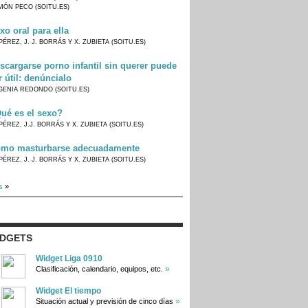
MÓN PECO (SOITU.ES)
xo oral para ella
PÉREZ, J. J. BORRÁS Y X. ZUBIETA (SOITU.ES)
scargarse porno infantil sin querer puede
r útil: denúncialo
GENIA REDONDO (SOITU.ES)
ué es el sexo?
PÉREZ, J.J. BORRÁS Y X. ZUBIETA (SOITU.ES)
mo masturbarse adecuadamente
PÉREZ, J. J. BORRÁS Y X. ZUBIETA (SOITU.ES)
s
»
IDGETS
Widget Liga 0910
»
Clasificación, calendario, equipos, etc.
Widget El tiempo
»
Situación actual y previsión de cinco días