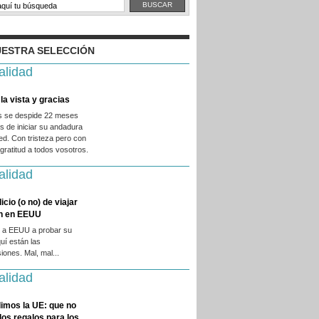
ESTRA SELECCIÓN
alidad
la vista y gracias
es se despide 22 meses
 de iniciar su andadura
ed. Con tristeza pero con
ratitud a todos vosotros.
alidad
licio (o no) de viajar
en en EEUU
 a EEUU a probar su
quí están las
iones. Mal, mal...
alidad
imos la UE: que no
 los regalos para los