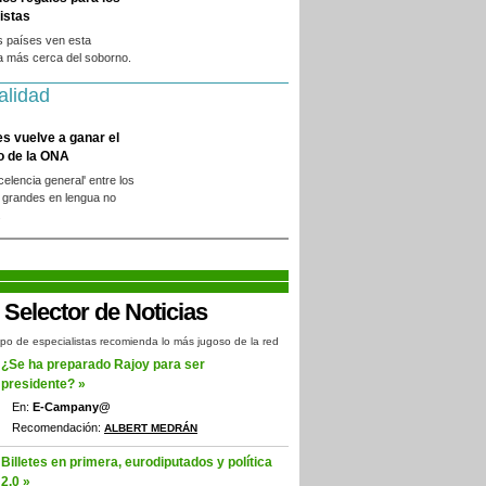
istas
s países ven esta
a más cerca del soborno.
alidad
es vuelve a ganar el
o de la ONA
xcelencia general' entre los
 grandes en lengua no
.
po de especialistas recomienda lo más jugoso de la red
¿Se ha preparado Rajoy para ser
presidente? »
En:
E-Campany@
Recomendación:
ALBERT MEDRÁN
Billetes en primera, eurodiputados y política
2.0 »