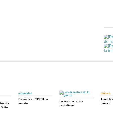
actualidad
música
Españoles... SOITU ha
A mal ti
La valentía de los
 tweets
muerto
música
periodistas
 Soitu