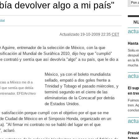
bía devolver algo a mi país"
ial
NU
actu
Actualizado
19-10-2009 22:35
CET
Hasta 
 Aguirre, entrenador de la selección de México, con la que
Soitu.
sificación al Mundial de Suráfrica 2010, dijo hoy que "cumplió"
después
le contrató y sentía que así devolvía "algo" a su país, que le dio a
en la R
mucha g
México, ya con el boleto mundialista
actu
sellado, empató a dos goles frente a
cias a México me di a
Trinidad y Tobago el pasado miércoles, y
í que sentía que debía
El sup
terminó segundo en el cierre de las
en tr
 entrenador. EFE/Archivo
eliminatorias de la Concacaf por detrás
Fuimos
de Estados Unidos.
tren. A
conclus
y satisfacción porque cumplí con el objetivo por el que se me
 de Ciudad de México en el Simposio Honda, organizado en un
actu
a). "Al firmar mi contrato no se habló del lugar en el que
, aclaró.
Presid
falten