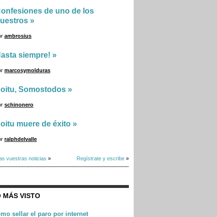
onfesiones de uno de los
uestros
»
or
ambrosius
asta siempre!
»
or
marcosymolduras
oitu, Somostodos
»
or
schinonero
oitu muere de éxito
»
or
ralphdelvalle
as vuestras noticias
»
Regístrate y escribe
»
 MÁS VISTO
mo sellar el paro por internet