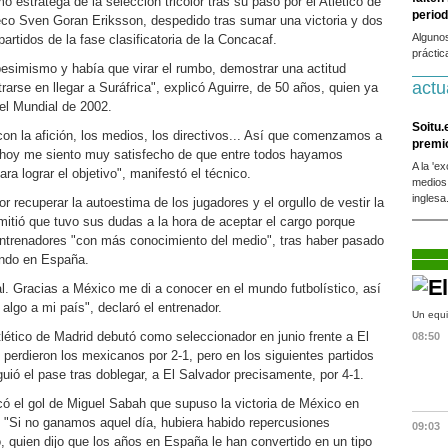
o estratega de la selección tricolor tras su paso por el Atlético de
period
ueco Sven Goran Eriksson, despedido tras sumar una victoria y dos
Alguno
artidos de la fase clasificatoria de la Concacaf.
práctic
esimismo y había que virar el rumbo, demostrar una actitud
actu
trarse en llegar a Suráfrica", explicó Aguirre, de 50 años, quien ya
 el Mundial de 2002.
Soitu.
con la afición, los medios, los directivos... Así que comenzamos a
premi
y hoy me siento muy satisfecho de que entre todos hayamos
A la 'e
ra lograr el objetivo", manifestó el técnico.
medios
inglesa
or recuperar la autoestima de los jugadores y el orgullo de vestir la
itió que tuvo sus dudas a la hora de aceptar el cargo porque
entrenadores "con más conocimiento del medio", tras haber pasado
ando en España.
. Gracias a México me di a conocer en el mundo futbolístico, así
algo a mi país", declaró el entrenador.
Un equi
lético de Madrid debutó como seleccionador en junio frente a El
08:50
perdieron los mexicanos por 2-1, pero en los siguientes partidos
guió el pase tras doblegar, a El Salvador precisamente, por 4-1.
có el gol de Miguel Sabah que supuso la victoria de México en
 "Si no ganamos aquel día, hubiera habido repercusiones
09:03
co, quien dijo que los años en España le han convertido en un tipo