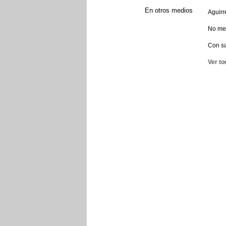
En otros medios
Aguirr
No me 
Con sa
Ver to