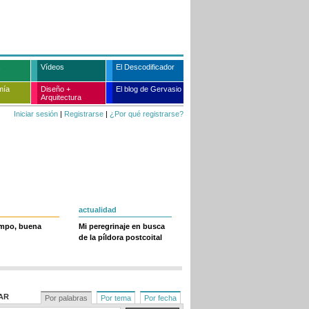
Vídeos
El Descodificador
mía
Diseño +
El blog de Gervasio
Arquitectura
Iniciar sesión
|
Registrarse
|
¿Por qué registrarse?
actualidad
empo, buena
Mi peregrinaje en busca
de la píldora postcoital
AR
Por palabras
Por tema
Por fecha