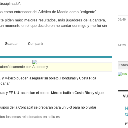
isciplinado".
o como entrenador del Atlético de Madrid como "exigente".
08:49
 te piden más: mejores resultados, más jugadores de la cantera,
 un momento en el que decidieron no contar conmigo y me fui sin
Guardar
Compartir
14:29
Estos
automáticamente por
 y México pueden asegurar su boleto, Honduras y Costa Rica
 ganar
as y EE.UU. acarician el boleto, México batió a Costa Rica y sigue
VU
uipos de la Concacaf se preparan para un 5-S para no olvidar
H
t
dos
los temas relacionados en soitu.es
p