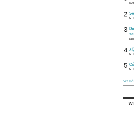
RA
2
Se
M. 
3
De
se
EU
4
¿Q
M. 
5
Có
M. 
Ver má
W