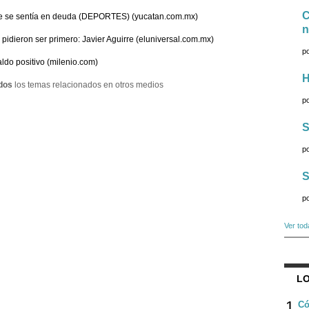
C
e se sentía en deuda (DEPORTES) (yucatan.com.mx)
n
pidieron ser primero: Javier Aguirre (eluniversal.com.mx)
p
ldo positivo (milenio.com)
H
dos
los temas relacionados en otros medios
p
S
p
S
p
Ver tod
LO
1
Có