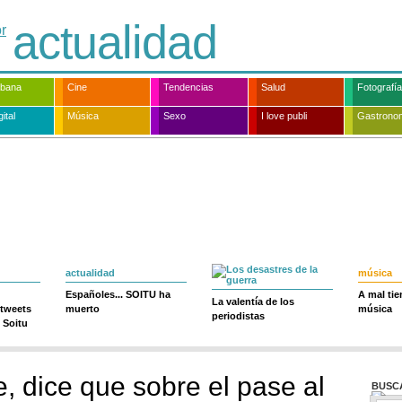
actualidad
rbana
Cine
Tendencias
Salud
Fotografía
ital
Música
Sexo
I love publi
Gastrono
actualidad
música
Españoles... SOITU ha
A mal ti
La valentía de los
 tweets
muerto
música
periodistas
 Soitu
e, dice que sobre el pase al
BUSC