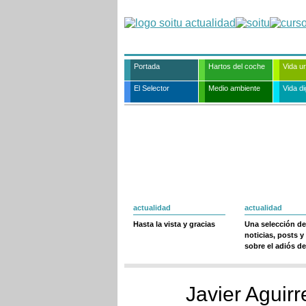
Portada
Hartos del coche
Vida u
El Selector
Medio ambiente
Vida dig
actualidad
actualidad
Hasta la vista y gracias
Una selección de
noticias, posts y
sobre el adiós de
Javier Aguirr