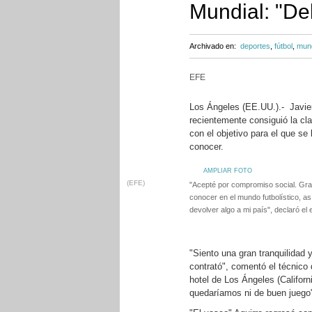
Mundial: "De
Archivado en:
deportes
,
fútbol
,
mund
EFE
Los Ángeles (EE.UU.).- Javier
recientemente consiguió la cla
con el objetivo para el que se 
conocer.
AMPLIAR FOTO
(EFE)
"Acepté por compromiso social. Gra
conocer en el mundo futbolístico, as
devolver algo a mi país", declaró el
"Siento una gran tranquilidad 
contrató", comentó el técnico
hotel de Los Ángeles (Californi
quedaríamos ni de buen juego"