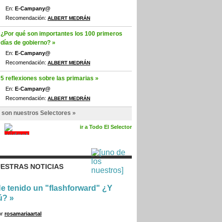
En:
E-Campany@
Recomendación:
ALBERT MEDRÁN
¿Por qué son importantes los 100 primeros
días de gobierno? »
En:
E-Campany@
Recomendación:
ALBERT MEDRÁN
5 reflexiones sobre las primarias »
En:
E-Campany@
Recomendación:
ALBERT MEDRÁN
 son nuestros Selectores »
ir a Todo El Selector
ESTRAS NOTICIAS
e tenido un "flashforward" ¿Y
ú?
»
or
rosamariaartal