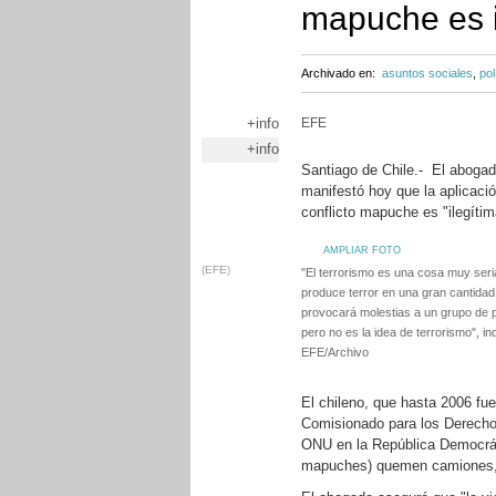
mapuche es i
Archivado en:
asuntos sociales
,
pol
+info
EFE
+info
Santiago de Chile.- El aboga
manifestó hoy que la aplicació
conflicto mapuche es "ilegítim
AMPLIAR FOTO
(EFE)
"El terrorismo es una cosa muy seri
produce terror en una gran cantidad
provocará molestias a un grupo de 
pero no es la idea de terrorismo", i
EFE/Archivo
El chileno, que hasta 2006 fue
Comisionado para los Derecho
ONU en la República Democráti
mapuches) quemen camiones, 