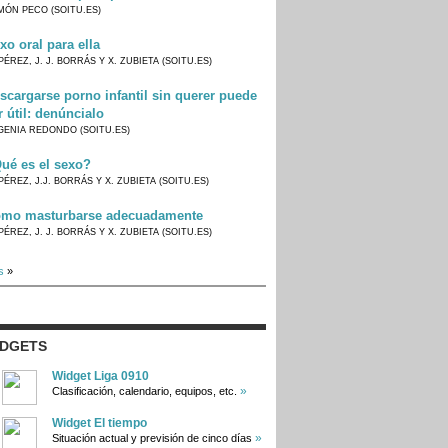
MÓN PECO (SOITU.ES)
xo oral para ella
PÉREZ, J. J. BORRÁS Y X. ZUBIETA (SOITU.ES)
scargarse porno infantil sin querer puede
r útil: denúncialo
GENIA REDONDO (SOITU.ES)
ué es el sexo?
PÉREZ, J.J. BORRÁS Y X. ZUBIETA (SOITU.ES)
mo masturbarse adecuadamente
PÉREZ, J. J. BORRÁS Y X. ZUBIETA (SOITU.ES)
s
»
IDGETS
Widget Liga 0910
»
Clasificación, calendario, equipos, etc.
Widget El tiempo
»
Situación actual y previsión de cinco días