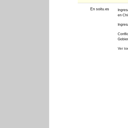
En soitu.es
Ingres
en Chi
Ingres
Confli
Gobie
Ver to