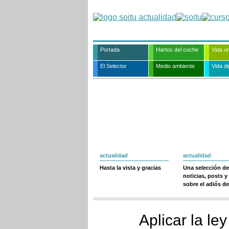
Portada
Hartos del coche
Vida u
El Selector
Medio ambiente
Vida dig
actualidad
actualidad
Hasta la vista y gracias
Una selección de
noticias, posts y
sobre el adiós de
Aplicar la ley