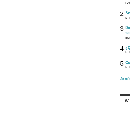
RA
2
Se
M. 
3
De
se
EU
4
¿Q
M. 
5
Có
M. 
Ver má
W