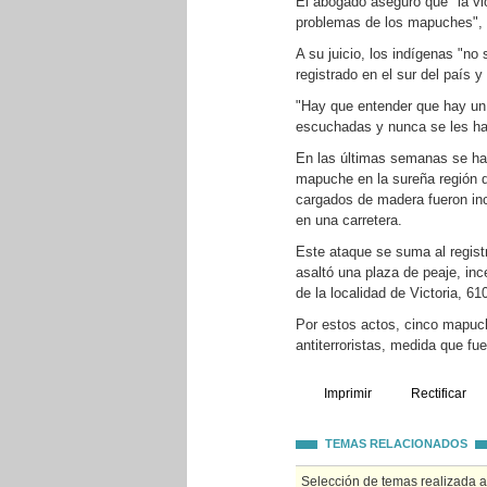
El abogado aseguró que "la vio
problemas de los mapuches", qu
A su juicio, los indígenas "no 
registrado en el sur del país y
"Hay que entender que hay un 
escuchadas y nunca se les ha
En las últimas semanas se ha 
mapuche en la sureña región 
cargados de madera fueron in
en una carretera.
Este ataque se suma al regist
asaltó una plaza de peaje, inc
de la localidad de Victoria, 61
Por estos actos, cinco mapuch
antiterroristas, medida que fue
Imprimir
Rectificar
TEMAS RELACIONADOS
Selección de temas realizada 