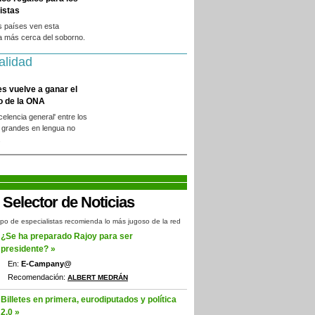
istas
s países ven esta
a más cerca del soborno.
alidad
es vuelve a ganar el
o de la ONA
xcelencia general' entre los
 grandes en lengua no
.
po de especialistas recomienda lo más jugoso de la red
¿Se ha preparado Rajoy para ser
presidente? »
En:
E-Campany@
Recomendación:
ALBERT MEDRÁN
Billetes en primera, eurodiputados y política
2.0 »