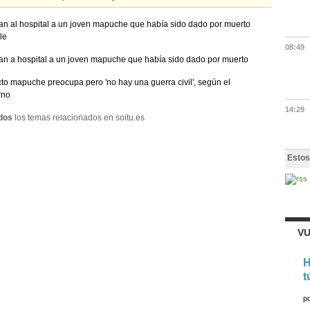
an al hospital a un joven mapuche que había sido dado por muerto
le
08:49
an a hospital a un joven mapuche que había sido dado por muerto
cto mapuche preocupa pero 'no hay una guerra civil', según el
rno
14:29
dos
los temas relacionados en soitu.es
Estos
VU
H
t
p