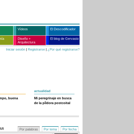
Vídeos
El Descodificador
mía
Diseño +
El blog de Gervasio
Arquitectura
Iniciar sesión
|
Registrarse
|
¿Por qué registrarse?
actualidad
empo, buena
Mi peregrinaje en busca
de la píldora postcoital
AR
Por palabras
Por tema
Por fecha