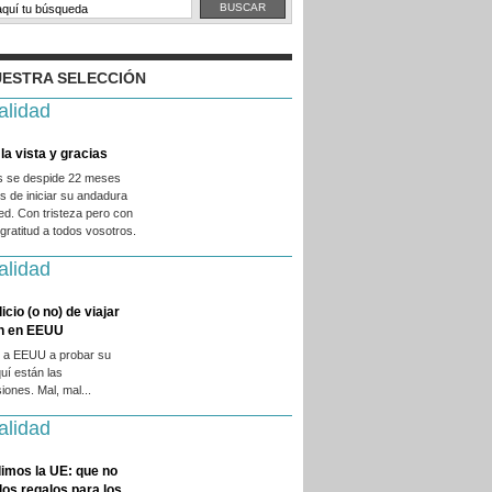
ESTRA SELECCIÓN
alidad
la vista y gracias
es se despide 22 meses
 de iniciar su andadura
ed. Con tristeza pero con
ratitud a todos vosotros.
alidad
licio (o no) de viajar
en en EEUU
 a EEUU a probar su
quí están las
iones. Mal, mal...
alidad
imos la UE: que no
 los regalos para los