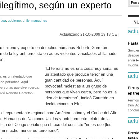
legítimo, según un experto
ítica
,
gobierno
,
chile
,
mapuches
NU
actu
Actualizado
21-10-2009 19:18
CET
Hasta 
do chileno y experto en derechos humanos Roberto Garretón
Soitu.
n de la ley antiterrorista en actos violentos vinculados al llamado
después
a".
en la R
mucha g
"El terrorismo es una cosa muy seria, es
un atentado que produce terror en una
actu
a, es un atentado que
gran cantidad de personas. Aquí
 de personas. Aquí
provocará molestias a un grupo de
personas que viven cerca,
El sup
personas que viven cerca, pero no es la
ndicó Roberto Garretón.
en tr
idea de terrorismo", indicó Garretón en
Fuimos
declaraciones a Efe.
tren. A
conclus
 el representante regional para América Latina y el Caribe del Alto
s Humanos de Naciones Unidas y anteriormente relator de la
actu
ca del Congo señaló que el foco del conflicto "no es que (los
ni mucho menos es terrorismo".
Presid
falten