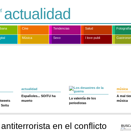
actualidad
rbana
Cine
Tendencias
Salud
Fotografía
ital
Música
Sexo
I love publi
Gastrono
actualidad
música
Españoles... SOITU ha
A mal ti
La valentía de los
 tweets
muerto
música
periodistas
 Soitu
 antiterrorista en el conflicto
BUSC