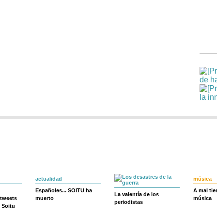
actualidad
música
Españoles... SOITU ha
A mal ti
La valentía de los
 tweets
muerto
música
periodistas
 Soitu