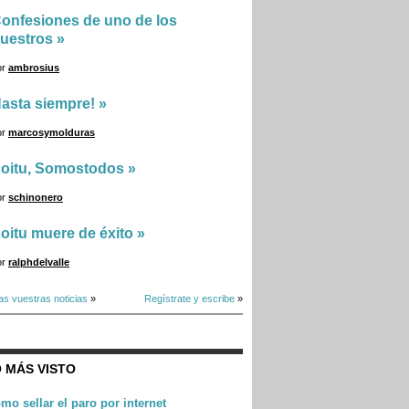
onfesiones de uno de los
uestros
»
or
ambrosius
asta siempre!
»
or
marcosymolduras
oitu, Somostodos
»
or
schinonero
oitu muere de éxito
»
or
ralphdelvalle
as vuestras noticias
»
Regístrate y escribe
»
 MÁS VISTO
mo sellar el paro por internet