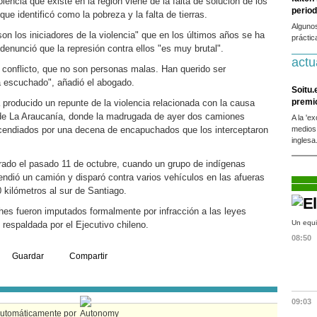
lencia que existe en la región viene de la falta de solución de los
period
e identificó como la pobreza y la falta de tierras.
Alguno
son los iniciadores de la violencia" que en los últimos años se ha
práctic
 denunció que la represión contra ellos "es muy brutal".
actu
conflicto, que no son personas malas. Han querido ser
 escuchado", añadió el abogado.
Soitu.
premi
producido un repunte de la violencia relacionada con la causa
de La Araucanía, donde la madrugada de ayer dos camiones
A la 'e
cendiados por una decena de encapuchados que los interceptaron
medios
inglesa
rado el pasado 11 de octubre, cuando un grupo de indígenas
endió un camión y disparó contra varios vehículos en las afueras
0 kilómetros al sur de Santiago.
es fueron imputados formalmente por infracción a las leyes
Un equi
 respaldada por el Ejecutivo chileno.
08:50
Guardar
Compartir
09:03
automáticamente por