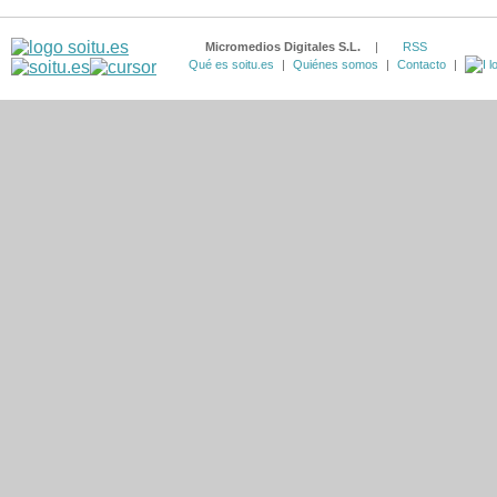
Micromedios Digitales S.L.
|
RSS
Qué es soitu.es
|
Quiénes somos
|
Contacto
|