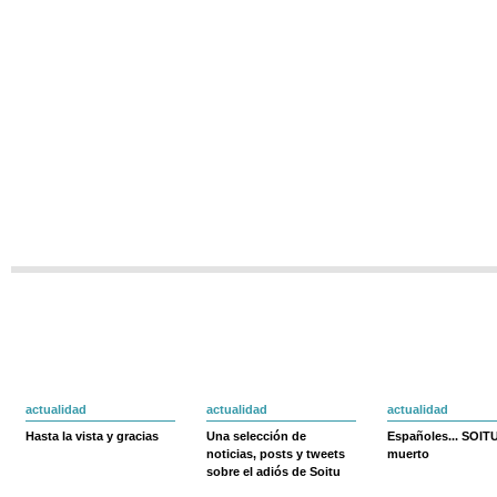
actualidad
actualidad
actualidad
Hasta la vista y gracias
Una selección de
Españoles... SOIT
noticias, posts y tweets
muerto
sobre el adiós de Soitu