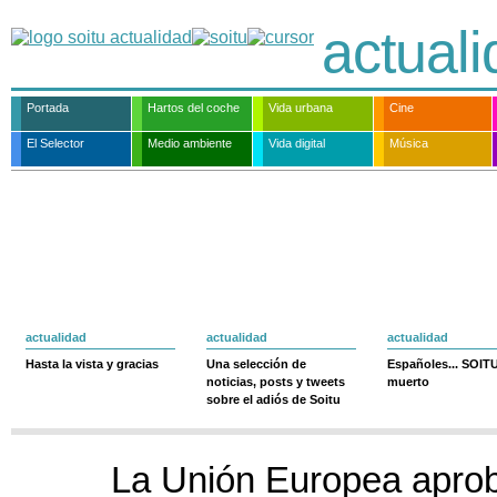
actual
Portada
Hartos del coche
Vida urbana
Cine
El Selector
Medio ambiente
Vida digital
Música
actualidad
actualidad
actualidad
Hasta la vista y gracias
Una selección de
Españoles... SOIT
noticias, posts y tweets
muerto
sobre el adiós de Soitu
La Unión Europea aprob