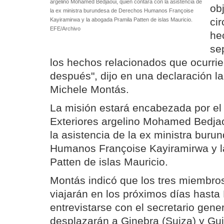
argelino Mohamed Bedjaoui, quien contará con la asistencia de
obj
la ex ministra burundesa de Derechos Humanos Françoise
ci
Kayiramirwa y la abogada Pramila Patten de islas Mauricio.
EFE/Archivo
he
se
los hechos relacionados que ocurri
después", dijo en una declaración l
Michele Montás.
La misión estará encabezada por el 
Exteriores argelino Mohamed Bedjao
la asistencia de la ex ministra bur
Humanos Françoise Kayiramirwa y l
Patten de islas Mauricio.
Montás indicó que los tres miembro
viajarán en los próximos días hasta
entrevistarse con el secretario gene
desplazarán a Ginebra (Suiza) y Gui