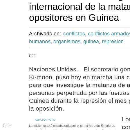
internacional de la mat
opositores en Guinea
Archivado en:
conflictos
,
conflictos armado
humanos
,
organismos
,
guinea
,
represion
EFE
Naciones Unidas.- El secretario ge
Ki-moon, puso hoy en marcha una co
para que investigue la matanza de 
personas perpetrada por las fuerza
Guinea durante la represión el mes
la oposición.
Lo
AMPLIAR FOTO
(EFE)
co
La misión estará encabezada por el ex ministro de Exteriores