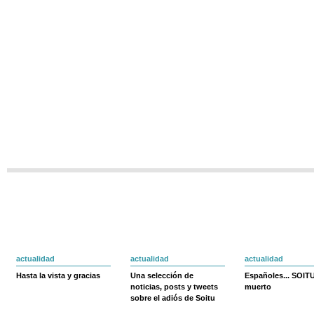
actualidad
actualidad
actualidad
Hasta la vista y gracias
Una selección de
Españoles... SOIT
noticias, posts y tweets
muerto
sobre el adiós de Soitu