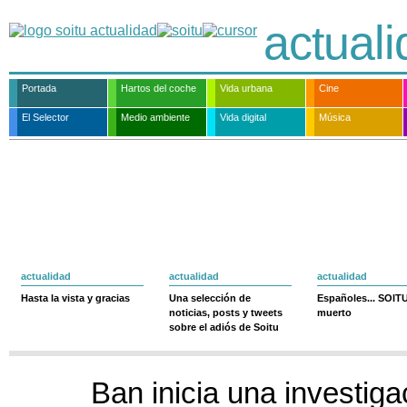
actual
Portada
Hartos del coche
Vida urbana
Cine
El Selector
Medio ambiente
Vida digital
Música
actualidad
actualidad
actualidad
Hasta la vista y gracias
Una selección de
Españoles... SOIT
noticias, posts y tweets
muerto
sobre el adiós de Soitu
Ban inicia una investiga