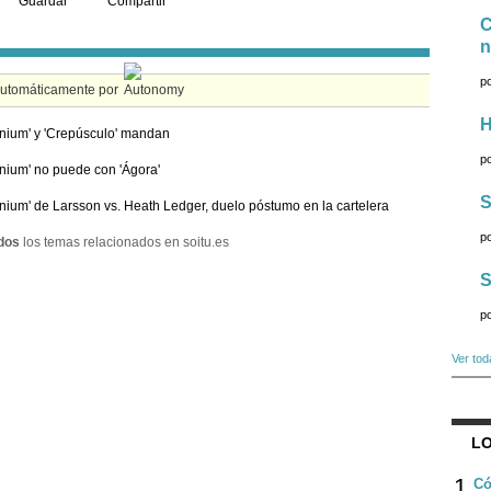
Guardar
Compartir
C
n
p
automáticamente por
H
nnium' y 'Crepúsculo' mandan
p
nnium' no puede con 'Ágora'
S
nnium' de Larsson vs. Heath Ledger, duelo póstumo en la cartelera
p
dos
los temas relacionados en soitu.es
S
p
Ver tod
LO
1
Có