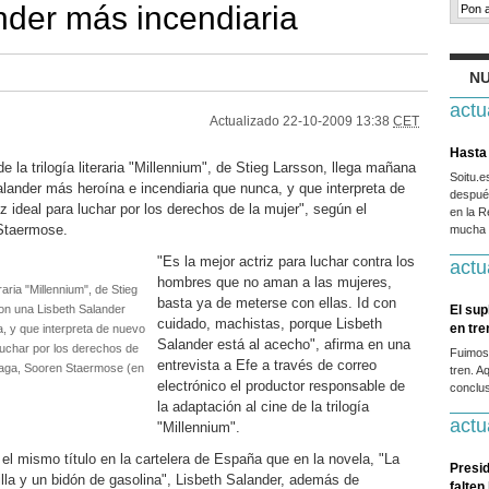
nder más incendiaria
NU
actu
Actualizado
22-10-2009 13:38
CET
Hasta 
 la trilogía literaria "Millennium", de Stieg Larsson, llega mañana
Soitu.
alander más heroína e incendiaria que nunca, y que interpreta de
después
 ideal para luchar por los derechos de la mujer", según el
en la R
 Staermose.
mucha g
"Es la mejor actriz para luchar contra los
actu
hombres que no aman a las mujeres,
raria "Millennium", de Stieg
basta ya de meterse con ellas. Id con
on una Lisbeth Salander
El sup
cuidado, machistas, porque Lisbeth
en tr
, y que interpreta de nuevo
Salander está al acecho", afirma en una
luchar por los derechos de
Fuimos
entrevista a Efe a través de correo
 saga, Sooren Staermose (en
tren. A
electrónico el productor responsable de
conclus
la adaptación al cine de la trilogía
actu
"Millennium".
el mismo título en la cartelera de España que en la novela, "La
Presid
lla y un bidón de gasolina", Lisbeth Salander, además de
falten