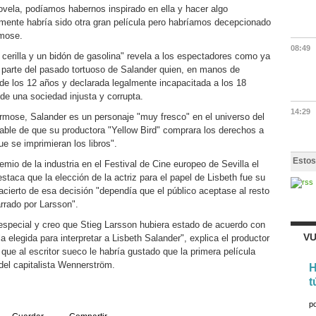
novela, podíamos habernos inspirado en ella y hacer algo
emente habría sido otra gran película pero habríamos decepcionado
rmose.
08:49
cerilla y un bidón de gasolina" revela a los espectadores como ya
s parte del pasado tortuoso de Salander quien, en manos de
sde los 12 años y declarada legalmente incapacitada a los 18
de una sociedad injusta y corrupta.
14:29
rmose, Salander es un personaje "muy fresco" en el universo del
able de que su productora "Yellow Bird" comprara los derechos a
que se imprimieran los libros".
Estos
mio de la industria en el Festival de Cine europeo de Sevilla el
taca que la elección de la actriz para el papel de Lisbeth fue su
cierto de esa decisión "dependía que el público aceptase al resto
rrado por Larsson".
special y creo que Stieg Larsson hubiera estado de acuerdo con
VU
 la elegida para interpretar a Lisbeth Salander", explica el productor
que al escritor sueco le habría gustado que la primera película
del capitalista Wennerström.
H
t
p