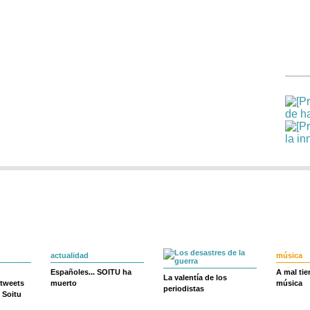
actualidad
música
Españoles... SOITU ha
A mal ti
La valentía de los
 tweets
muerto
música
periodistas
 Soitu