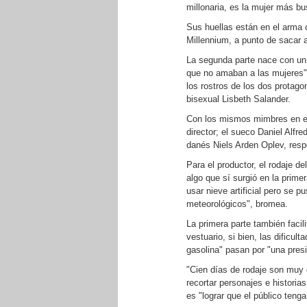
millonaria, es la mujer más bu
Sus huellas están en el arma 
Millennium, a punto de sacar a
La segunda parte nace con un
que no amaban a las mujeres",
los rostros de los dos protagon
bisexual Lisbeth Salander.
Con los mismos mimbres en el r
director; el sueco Daniel Alfre
danés Niels Arden Oplev, resp
Para el productor, el rodaje d
algo que sí surgió en la prim
usar nieve artificial pero se
meteorológicos", bromea.
La primera parte también facil
vestuario, si bien, las dificu
gasolina" pasan por "una pres
"Cien días de rodaje son muy 
recortar personajes e historia
es "lograr que el público tenga