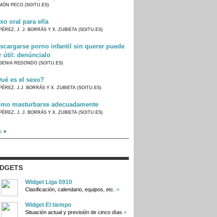
MÓN PECO (SOITU.ES)
xo oral para ella
PÉREZ, J. J. BORRÁS Y X. ZUBIETA (SOITU.ES)
scargarse porno infantil sin querer puede
r útil: denúncialo
GENIA REDONDO (SOITU.ES)
ué es el sexo?
PÉREZ, J.J. BORRÁS Y X. ZUBIETA (SOITU.ES)
mo masturbarse adecuadamente
PÉREZ, J. J. BORRÁS Y X. ZUBIETA (SOITU.ES)
s
»
IDGETS
Widget Liga 0910
»
Clasificación, calendario, equipos, etc.
Widget El tiempo
»
Situación actual y previsión de cinco días