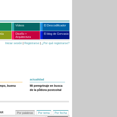
Vídeos
El Descodificador
mía
Diseño +
El blog de Gervasio
Arquitectura
Iniciar sesión
|
Registrarse
|
¿Por qué registrarse?
actualidad
empo, buena
Mi peregrinaje en busca
de la píldora postcoital
AR
Por palabras
Por tema
Por fecha