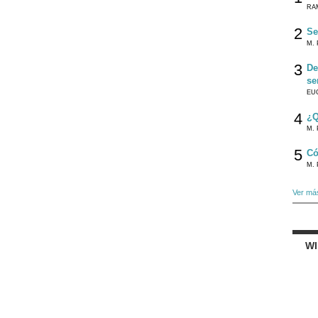
RA
2
Se
M. 
3
De
se
EU
4
¿Q
M. 
5
Có
M. 
Ver má
W