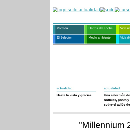
Portada
Hartos del coche
Vida u
El Selector
Medio ambiente
Vida dig
actualidad
actualidad
Hasta la vista y gracias
Una selección de
noticias, posts y
sobre el adiós de
"Millennium 2