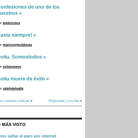
onfesiones de uno de los
uestros
»
or
ambrosius
asta siempre!
»
or
marcosymolduras
oitu, Somostodos
»
or
schinonero
oitu muere de éxito
»
or
ralphdelvalle
as vuestras noticias
»
Regístrate y escribe
»
 MÁS VISTO
mo sellar el paro por internet