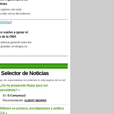
istas
s países ven esta
a más cerca del soborno.
alidad
es vuelve a ganar el
o de la ONA
xcelencia general' entre los
 grandes en lengua no
.
po de especialistas recomienda lo más jugoso de la red
¿Se ha preparado Rajoy para ser
presidente? »
En:
E-Campany@
Recomendación:
ALBERT MEDRÁN
Billetes en primera, eurodiputados y política
2.0 »