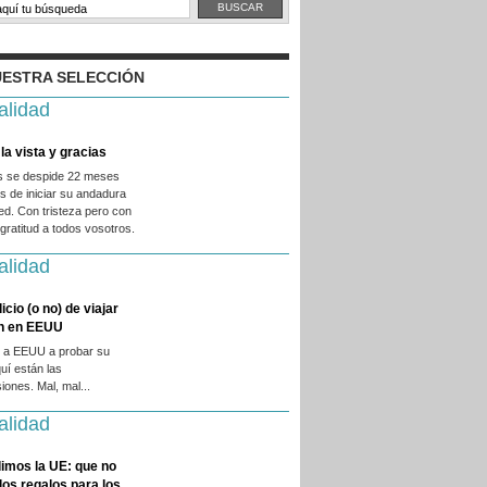
ESTRA SELECCIÓN
alidad
la vista y gracias
es se despide 22 meses
 de iniciar su andadura
ed. Con tristeza pero con
ratitud a todos vosotros.
alidad
licio (o no) de viajar
en en EEUU
 a EEUU a probar su
quí están las
iones. Mal, mal...
alidad
imos la UE: que no
 los regalos para los