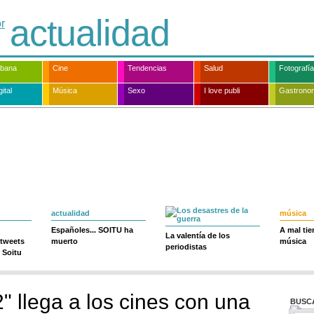
actualidad
rbana
Cine
Tendencias
Salud
Fotografía
ital
Música
Sexo
I love publi
Gastrono
actualidad
música
Españoles... SOITU ha
A mal ti
La valentía de los
 tweets
muerto
música
periodistas
 Soitu
" llega a los cines con una
BUSC