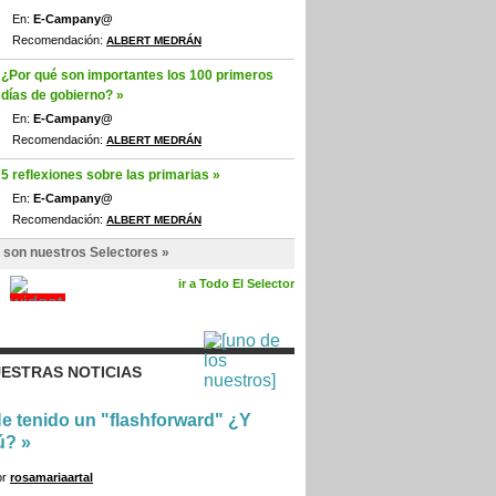
En:
E-Campany@
Recomendación:
ALBERT MEDRÁN
¿Por qué son importantes los 100 primeros
días de gobierno? »
En:
E-Campany@
Recomendación:
ALBERT MEDRÁN
5 reflexiones sobre las primarias »
En:
E-Campany@
Recomendación:
ALBERT MEDRÁN
 son nuestros Selectores »
ir a Todo El Selector
ESTRAS NOTICIAS
e tenido un "flashforward" ¿Y
ú?
»
or
rosamariaartal