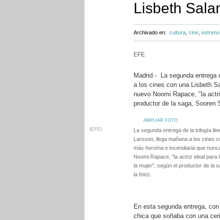
Lisbeth Sala
Archivado en:
cultura
,
cine
,
estreno
EFE
Madrid.- La segunda entrega de
a los cines con una Lisbeth S
nuevo Noomi Rapace, "la actriz
productor de la saga, Sooren
AMPLIAR FOTO
(EFE)
La segunda entrega de la trilogía lite
Larsson, llega mañana a los cines c
más heroína e incendiaria que nunca
Noomi Rapace, "la actriz ideal para 
la mujer", según el productor de la
la foto).
En esta segunda entrega, con 
chica que soñaba con una ceri