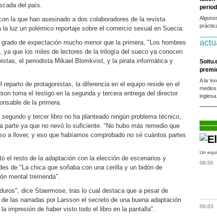
scada del país.
period
Alguno
con la que han asesinado a dos colaboradores de la revista
práctic
 la luz un polémico reportaje sobre el comercio sexual en Suecia.
actu
 grado de expectación mucho menor que la primera, "Los hombres
 ya que los miles de lectores de la trilogía del sueco ya conocen
istas, el periodista Mikael Blomkvist, y la pirata informática y
Soitu.
premi
A la 'e
eparto de protagonistas, la diferencia en el equipo reside en el
medios
dson toma el testigo en la segunda y tercera entrega del director
inglesa
onsable de la primera.
el segundo y tercer libro no ha planteado ningún problema técnico,
era parte ya que no nevó lo suficiente. "No hubo más remedio que
 puso a llover, y eso que habíamos comprobado no sé cuántos partes
Un equi
itó el resto de la adaptación con la elección de escenarios y
08:50
ltades de "La chica que soñaba con una cerilla y un bidón de
ión mental tremenda".
duros", dice Staermose, tras lo cual destaca que a pesar de
s de las narradas por Larsson el secreto de una buena adaptación
09:03
 la impresión de haber visto todo el libro en la pantalla".