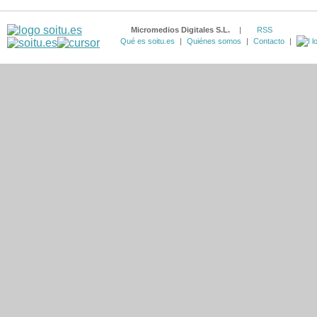
Micromedios Digitales S.L.
|
RSS
Qué es soitu.es
|
Quiénes somos
|
Contacto
|