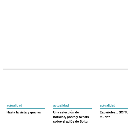
actualidad
actualidad
actualidad
Hasta la vista y gracias
Una selección de
Españoles... SOIT
noticias, posts y tweets
muerto
sobre el adiós de Soitu