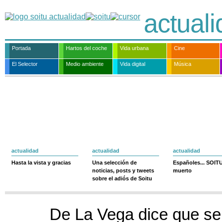
actual
Portada
Hartos del coche
Vida urbana
Cine
El Selector
Medio ambiente
Vida digital
Música
actualidad
actualidad
actualidad
Hasta la vista y gracias
Una selección de
Españoles... SOIT
noticias, posts y tweets
muerto
sobre el adiós de Soitu
De La Vega dice que se