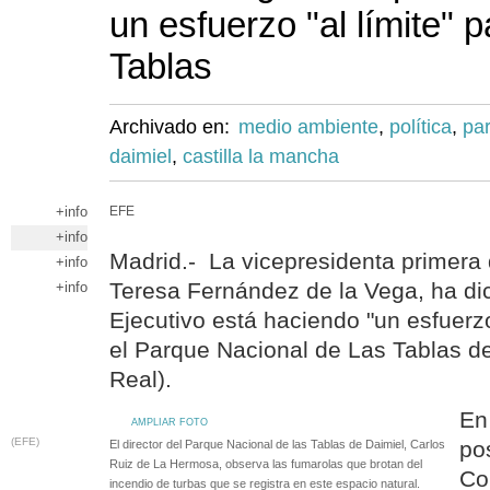
un esfuerzo "al límite" 
Tablas
Archivado en:
medio ambiente
,
política
,
par
daimiel
,
castilla la mancha
+info
EFE
+info
Madrid.- La vicepresidenta primera 
+info
Teresa Fernández de la Vega, ha di
+info
Ejecutivo está haciendo "un esfuerzo
el Parque Nacional de Las Tablas d
Real).
En
AMPLIAR FOTO
(EFE)
pos
El director del Parque Nacional de las Tablas de Daimiel, Carlos
Ruiz de La Hermosa, observa las fumarolas que brotan del
Co
incendio de turbas que se registra en este espacio natural.