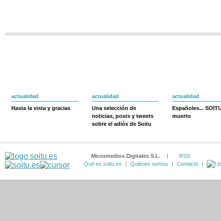
actualidad
actualidad
actualidad
Hasta la vista y gracias
Una selección de
Españoles... SOIT
noticias, posts y tweets
muerto
sobre el adiós de Soitu
Micromedios Digitales S.L.
|
RSS
Qué es soitu.es
|
Quiénes somos
|
Contacto
|