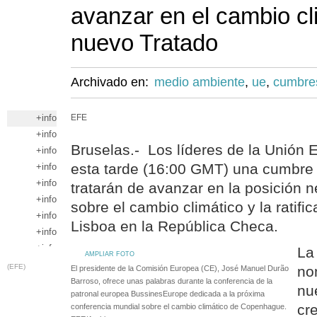
avanzar en el cambio cli
nuevo Tratado
Archivado en:
medio ambiente
,
ue
,
cumbre
+info
EFE
+info
Bruselas.- Los líderes de la Unión
+info
esta tarde (16:00 GMT) una cumbre 
+info
+info
tratarán de avanzar en la posición 
+info
sobre el cambio climático y la ratifi
+info
Lisboa en la República Checa.
+info
+info
La
AMPLIAR FOTO
(EFE)
no
El presidente de la Comisión Europea (CE), José Manuel Durão
Barroso, ofrece unas palabras durante la conferencia de la
nu
patronal europea BussinesEurope dedicada a la próxima
cre
conferencia mundial sobre el cambio climático de Copenhague.