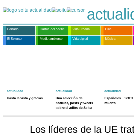
actual
Portada
Hartos del coche
Vida urbana
Cine
El Selector
Medio ambiente
Vida digital
Música
actualidad
actualidad
actualidad
Hasta la vista y gracias
Una selección de
Españoles... SOIT
noticias, posts y tweets
muerto
sobre el adiós de Soitu
Los líderes de la UE tra