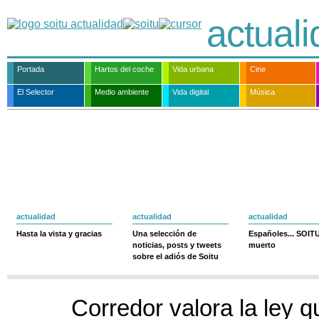
actual
Portada
Hartos del coche
Vida urbana
Cine
El Selector
Medio ambiente
Vida digital
Música
actualidad
actualidad
actualidad
Hasta la vista y gracias
Una selección de
Españoles... SOIT
noticias, posts y tweets
muerto
sobre el adiós de Soitu
Corredor valora la ley q