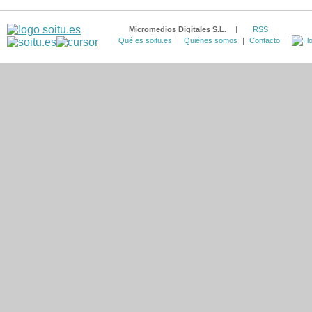
Micromedios Digitales S.L.
|
RSS
Qué es soitu.es
|
Quiénes somos
|
Contacto
|