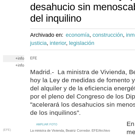
desahucio sin menoscab
del inquilino
Archivado en:
economía
,
construcción
,
inm
justicia
,
interior
,
legislación
+info
EFE
+info
Madrid.- La ministra de Vivienda, Be
hoy la Ley de medidas de fomento y 
del alquiler y de la eficiencia energ
por el pleno del Congreso de los Di
"acelerará los desahucios sin meno
de los inquilinos".
En
AMPLIAR FOTO
(EFE)
me
La ministra de Vivienda, Beatriz Corredor. EFE/Archivo