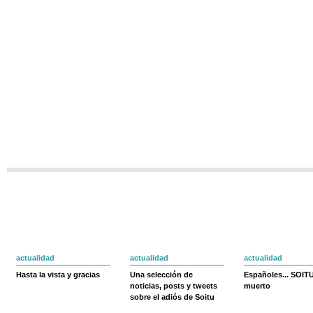
actualidad
actualidad
actualidad
Hasta la vista y gracias
Una selección de
Españoles... SOIT
noticias, posts y tweets
muerto
sobre el adiós de Soitu