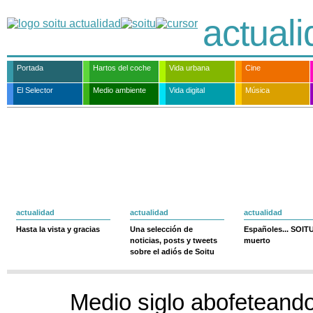
actual
Portada
Hartos del coche
Vida urbana
Cine
El Selector
Medio ambiente
Vida digital
Música
actualidad
actualidad
actualidad
Hasta la vista y gracias
Una selección de
Españoles... SOIT
noticias, posts y tweets
muerto
sobre el adiós de Soitu
Medio siglo abofeteand