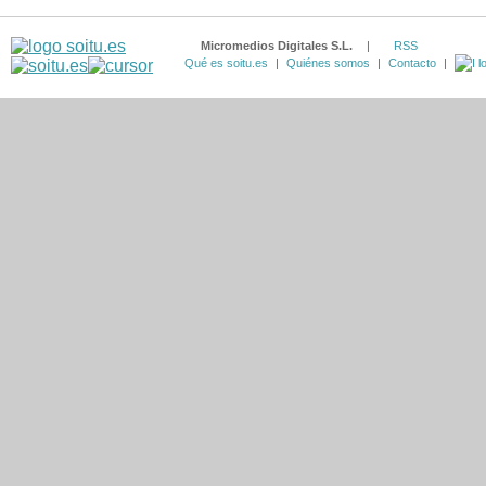
Micromedios Digitales S.L.
|
RSS
Qué es soitu.es
|
Quiénes somos
|
Contacto
|