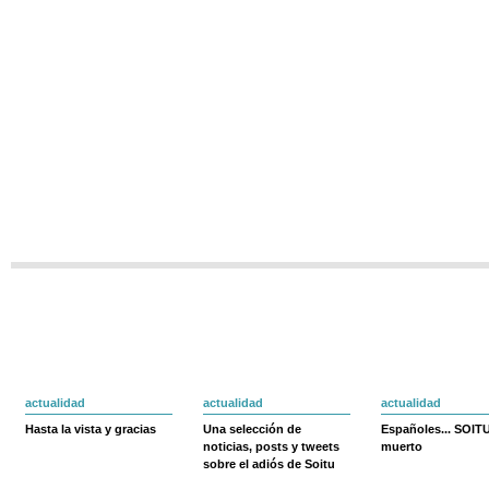
actualidad
actualidad
actualidad
Hasta la vista y gracias
Una selección de
Españoles... SOIT
noticias, posts y tweets
muerto
sobre el adiós de Soitu