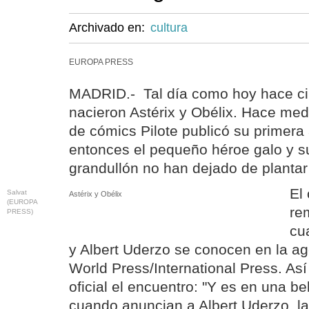
Archivado en:
cultura
EUROPA PRESS
MADRID.- Tal día como hoy hace c
nacieron Astérix y Obélix. Hace medi
de cómics Pilote publicó su primera
entonces el pequeño héroe galo y s
grandullón no han dejado de plantar 
El
Salvat
Astérix y Obélix
(EUROPA
re
PRESS)
cu
y Albert Uderzo se conocen en la a
World Press/International Press. Así
oficial el encuentro: "Y es en una b
cuando anuncian a Albert Uderzo, l