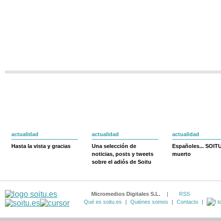
actualidad
actualidad
actualidad
Hasta la vista y gracias
Una selección de
Españoles... SOIT
noticias, posts y tweets
muerto
sobre el adiós de Soitu
Micromedios Digitales S.L.
|
RSS
Qué es soitu.es
|
Quiénes somos
|
Contacto
|