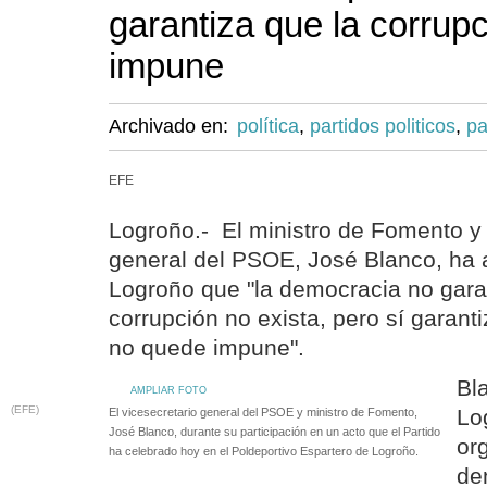
garantiza que la corrup
impune
Archivado en:
política
,
partidos politicos
,
pa
EFE
Logroño.- El ministro de Fomento y 
general del PSOE, José Blanco, ha 
Logroño que "la democracia no gara
corrupción no exista, pero sí garant
no quede impune".
Bl
AMPLIAR FOTO
(EFE)
Lo
El vicesecretario general del PSOE y ministro de Fomento,
José Blanco, durante su participación en un acto que el Partido
or
ha celebrado hoy en el Poldeportivo Espartero de Logroño.
de