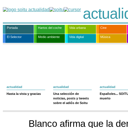
actual
Portada
Hartos del coche
Vida urbana
Cine
El Selector
Medio ambiente
Vida digital
Música
actualidad
actualidad
actualidad
Hasta la vista y gracias
Una selección de
Españoles... SOIT
noticias, posts y tweets
muerto
sobre el adiós de Soitu
Blanco afirma que la d