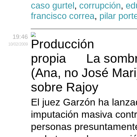
caso gurtel
,
corrupción
,
ed
francisco correa
,
pilar port
19:46
10
/02
/2009
La sombr
(Ana, no José Mari
sobre Rajoy
El juez Garzón ha lanz
imputación masiva contr
personas presuntamente