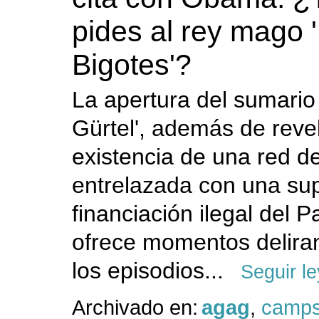
pides al rey mago '
Bigotes'?
La apertura del sumario 
Gürtel', además de revel
existencia de una red d
entrelazada con una su
financiación ilegal del P
ofrece momentos delira
los episodios...
Seguir l
Archivado en:
agag
,
camp