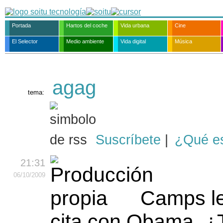
Portada
Hartos del coche
Vida urbana
Cine
El Selector
Medio ambiente
Vida digital
Música
agag
tema:
Suscríbete
|
¿Qué e
21:31
06
/10
/2009
Camps le
cita con Obama. ¿