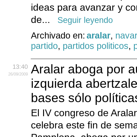
ideas para avanzar y co
de...
Seguir leyendo
Archivado en:
aralar
,
navar
partido
,
partidos politicos
,
p
Aralar aboga por a
13:40
26
/09
/2009
izquierda abertzal
bases sólo política
El IV congreso de Aralar
celebra este fin de sem