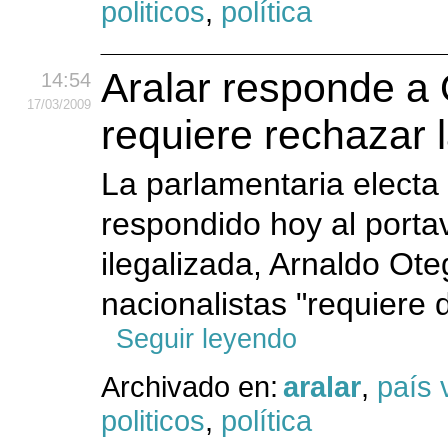
politicos
,
política
Aralar responde a 
14:54
17
/03
/2009
requiere rechazar l
La parlamentaria electa
respondido hoy al portav
ilegalizada, Arnaldo Ote
nacionalistas "requiere 
Seguir leyendo
Archivado en:
aralar
,
país 
politicos
,
política