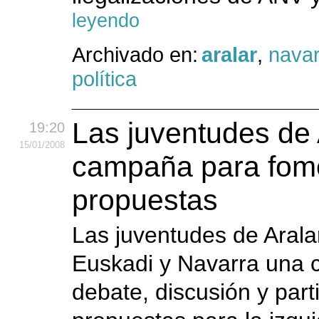
leyendo
Archivado en:
aralar
,
navar
política
Las juventudes de 
19:20
15
/01
/2008
campaña para fome
propuestas
Las juventudes de Aralar
Euskadi y Navarra una 
debate, discusión y part