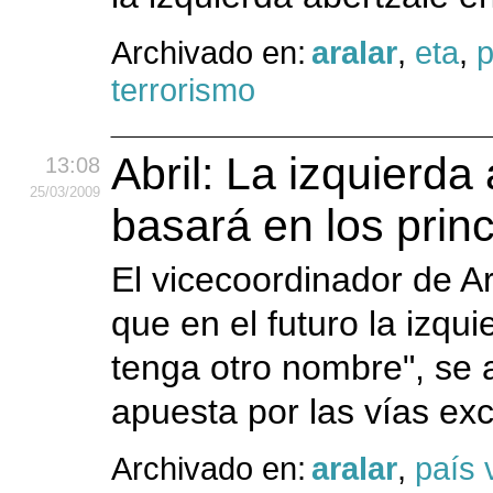
Archivado en:
aralar
,
eta
,
p
terrorismo
Abril: La izquierda
13:08
25
/03
/2009
basará en los princ
El vicecoordinador de Ar
que en el futuro la izqui
tenga otro nombre", se a
apuesta por las vías exc
Archivado en:
aralar
,
país 