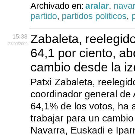
Archivado en:
aralar
,
navar
partido
,
partidos politicos
,
p
Zabaleta, reelegido
15:33
27
/09
/2009
64,1 por ciento, a
cambio desde la iz
Patxi Zabaleta, reelegi
coordinador general de 
64,1% de los votos, ha
trabajar para un cambio 
Navarra, Euskadi e Ipar