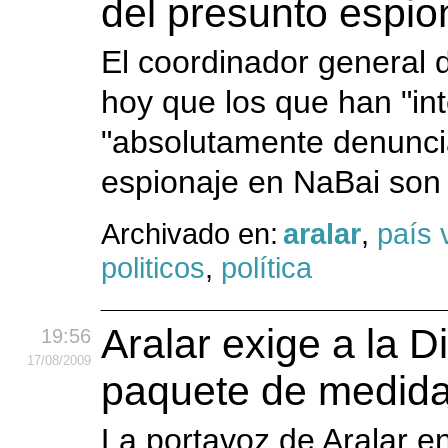
del presunto espio
El coordinador general d
hoy que los que han "in
"absolutamente denuncia
espionaje en NaBai son "
Archivado en:
aralar
,
país 
politicos
,
política
Aralar exige a la D
19:56
17
/08
/2009
paquete de medidas
La portavoz de Aralar e