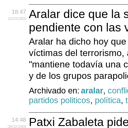
Aralar dice que la
18:47
10
/03
/2009
pendiente con las v
Aralar ha dicho hoy que 
víctimas del terrorismo
"mantiene todavía una c
y de los grupos parapoli
Archivado en:
aralar
,
confl
partidos politicos
,
política
,
Patxi Zabaleta pide
14:48
08
/02
/2009