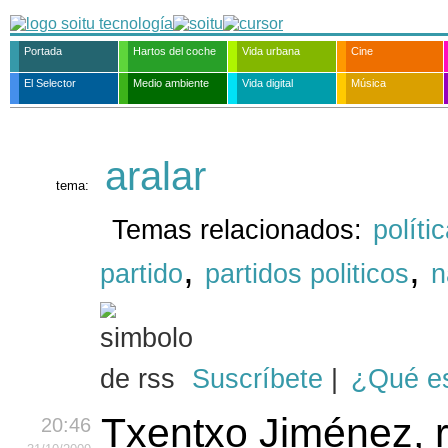
Portada
Hartos del coche
Vida urbana
Cine
El Selector
Medio ambiente
Vida digital
Música
aralar
tema:
Temas relacionados:
políti
,
,
partido
partidos politicos
n
Suscríbete
|
¿Qué e
Txentxo Jiménez, 
20:46