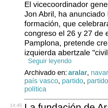
El vicecoordinador gener
Jon Abril, ha anunciado
formación, que celebrar
congreso el 26 y 27 de 
Pamplona, pretende cre
izquierda abertzale "civil
Seguir leyendo
Archivado en:
aralar
,
navar
país vasco
,
partido
,
partido
política
La fundación de Ar
14:45