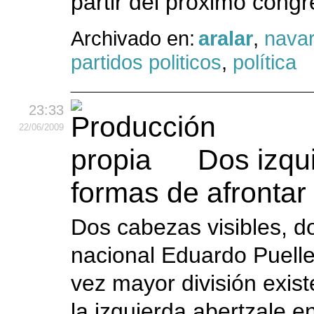
partir del próximo congr
Archivado en:
aralar
,
navar
partidos politicos
,
política
23:33
22
/06
/2009
Dos izqu
formas de afrontar
Dos cabezas visibles, do
nacional Eduardo Puelle
vez mayor división exist
la izquierda abertzale en