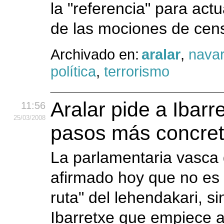
la "referencia" para act
de las mociones de cen
Archivado en:
aralar
,
navar
política
,
terrorismo
Aralar pide a Ibar
11:56
25
/03
/2008
pasos más concreto
La parlamentaria vasca 
afirmado hoy que no es 
ruta" del lehendakari, si
Ibarretxe que empiece a