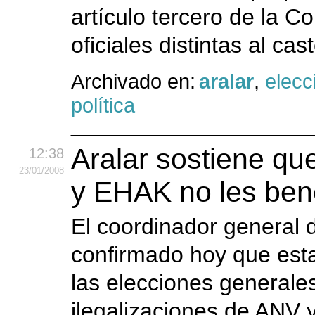
artículo tercero de la Co
oficiales distintas al cas
Archivado en:
aralar
,
elecc
política
Aralar sostiene qu
12:38
23
/01
/2008
y EHAK no les bene
El coordinador general d
confirmado hoy que esta 
las elecciones generales
ilegalizaciones de ANV 