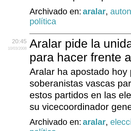
Archivado en:
aralar
,
auto
política
Aralar pide la unid
20:45
10
/03
/2008
para hacer frente a
Aralar ha apostado hoy 
soberanistas vascas para
estos partidos en las e
su vicecoordinador gener
Archivado en:
aralar
,
elecc