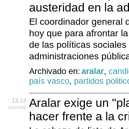
austeridad en la a
El coordinador general d
hoy que para afrontar la
de las políticas sociales
administraciones públic
Archivado en:
aralar
,
candi
país vasco
,
partidos politi
Aralar exige un "pl
13:13
22
/01
/2009
hacer frente a la cr