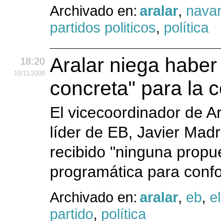
Archivado en:
aralar
,
navar
partidos politicos
,
política
Aralar niega haber
18:20
10
/11
/2008
concreta" para la 
El vicecoordinador de Ar
líder de EB, Javier Madr
recibido "ninguna propu
programática para confo
Archivado en:
aralar
,
eb
,
e
partido
,
política