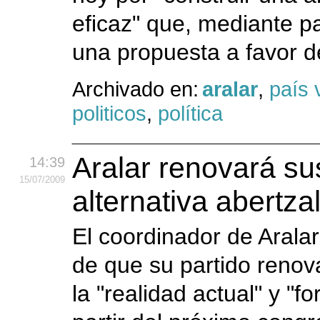
eficaz" que, mediante pa
una propuesta a favor de
Archivado en:
aralar
,
país 
politicos
,
política
Aralar renovará sus
14:39
15
/07
/2009
alternativa abertza
El coordinador de Aralar
de que su partido renov
la "realidad actual" y "fo