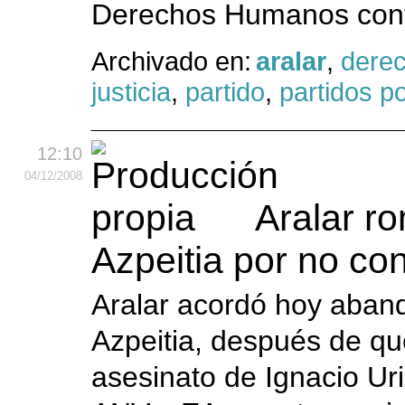
Derechos Humanos contr
Archivado en:
aralar
,
derec
justicia
,
partido
,
partidos po
12:10
04
/12
/2008
Aralar r
Azpeitia por no co
Aralar acordó hoy aban
Azpeitia, después de q
asesinato de Ignacio Ur