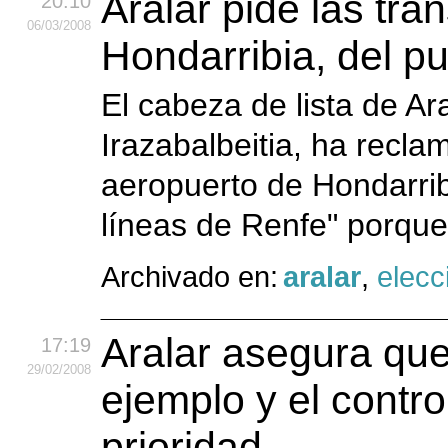
Aralar pide las tra
20:10
06
/03
/2008
Hondarribia, del 
El cabeza de lista de Ar
Irazabalbeitia, ha recla
aeropuerto de Hondarrib
líneas de Renfe" porque,
Archivado en:
aralar
,
elecc
Aralar asegura que
17:19
29
/02
/2008
ejemplo y el contro
prioridad