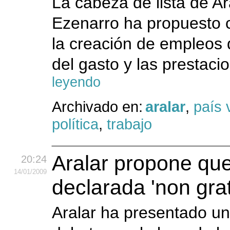
La cabeza de lista de A
Ezenarro ha propuesto c
la creación de empleos 
del gasto y las prestaci
leyendo
Archivado en:
aralar
,
país 
política
,
trabajo
Aralar propone qu
20:24
14
/01
/2009
declarada 'non grat
Aralar ha presentado un