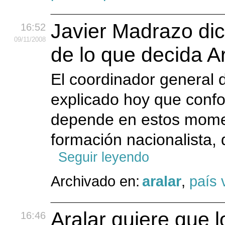
Javier Madrazo dic
16:52
09
/11
/2008
de lo que decida A
El coordinador general 
explicado hoy que confo
depende en estos momen
formación nacionalista, 
Seguir leyendo
Archivado en:
aralar
,
país 
Aralar quiere que 
16:46