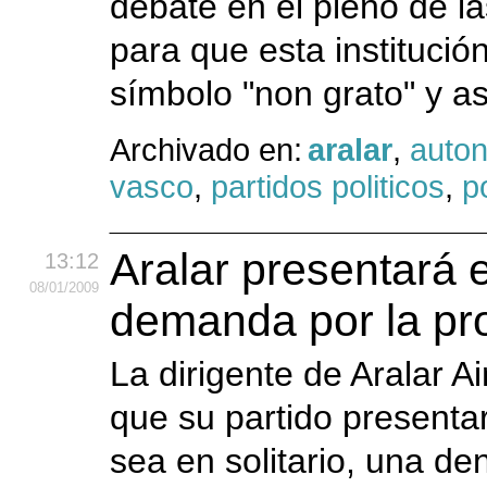
debate en el pleno de 
para que esta instituci
símbolo "non grato" y as
Archivado en:
aralar
,
auto
vasco
,
partidos politicos
,
po
Aralar presentará 
13:12
08
/01
/2009
demanda por la pro
La dirigente de Aralar 
que su partido presentar
sea en solitario, una de