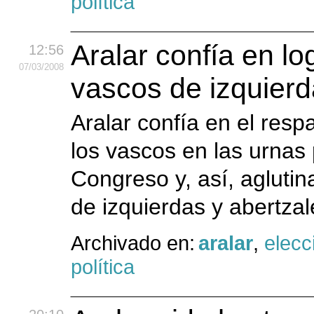
política
Aralar confía en l
12:56
07
/03
/2008
vascos de izquierd
Aralar confía en el resp
los vascos en las urnas
Congreso y, así, aglutin
de izquierdas y abertzale
Archivado en:
aralar
,
elecc
política