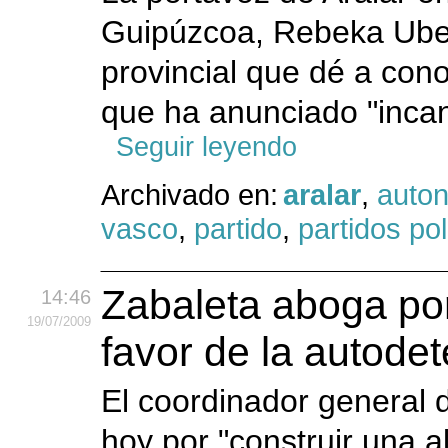
Guipúzcoa, Rebeka Ubera
provincial que dé a cono
que ha anunciado "inca
Seguir leyendo
Archivado en:
aralar
,
auto
vasco
,
partido
,
partidos pol
Zabaleta aboga po
14:46
19
/07
/2009
favor de la autode
El coordinador general 
hoy por "construir una a