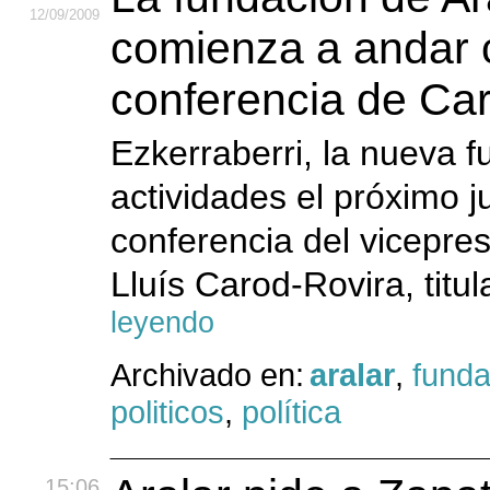
12
/09
/2009
comienza a andar 
conferencia de Ca
Ezkerraberri, la nueva 
actividades el próximo 
conferencia del vicepre
Lluís Carod-Rovira, titu
leyendo
Archivado en:
aralar
,
funda
politicos
,
política
15:06