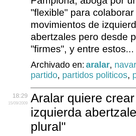
Pamplona, aboga por un
"flexible" para colaborar
movimientos de izquierd
abertzales pero desde p
"firmes", y entre estos..
Archivado en:
aralar
,
navar
partido
,
partidos politicos
,
p
Aralar quiere crea
18:29
15
/09
/2009
izquierda abertzale 
plural"