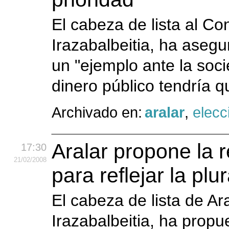
El cabeza de lista al Co
Irazabalbeitia, ha asegu
un "ejemplo ante la socie
dinero público tendría q
Archivado en:
aralar
,
elecc
Aralar propone la 
17:30
21
/02
/2008
para reflejar la plur
El cabeza de lista de Ar
Irazabalbeitia, ha prop