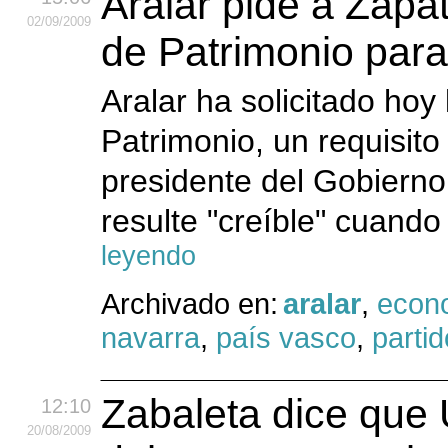
Aralar pide a Zapa
02
/09
/2009
de Patrimonio para
Aralar ha solicitado hoy
Patrimonio, un requisito
presidente del Gobierno
resulte "creíble" cuando
leyendo
Archivado en:
aralar
,
econ
navarra
,
país vasco
,
partid
Zabaleta dice que 
12:10
20
/08
/2009