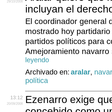
29
/10
/2008
incluyan el derecho
El coordinador general d
mostrado hoy partidario
partidos políticos para 
Amejoramiento navarro 
leyendo
Archivado en:
aralar
,
navar
política
Ezenarro exige que
13:12
20
/09
/2008
concebido como un