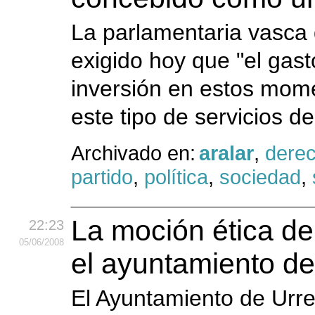
La parlamentaria vasca 
exigido hoy que "el gas
inversión en estos mome
este tipo de servicios d
Archivado en:
aralar
,
dere
partido
,
política
,
sociedad
,
La moción ética d
22:23
05
/06
/2008
el ayuntamiento de
El Ayuntamiento de Urr