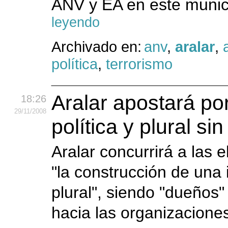
ANV y EA en este munici
leyendo
Archivado en:
anv
,
aralar
,
política
,
terrorismo
Aralar apostará po
18:26
29
/11
/2008
política y plural si
Aralar concurrirá a las 
"la construcción de una i
plural", siendo "dueños"
hacia las organizacione