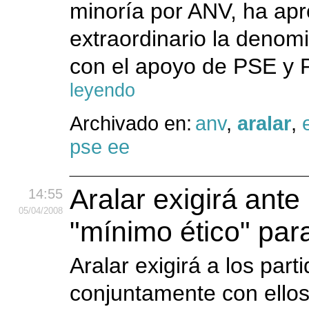
minoría por ANV, ha apr
extraordinario la denom
con el apoyo de PSE y P
leyendo
Archivado en:
anv
,
aralar
,
pse ee
Aralar exigirá ant
14:55
05
/04
/2008
"mínimo ético" par
Aralar exigirá a los part
conjuntamente con ellos