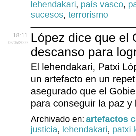
lehendakari
,
país vasco
,
pa
sucesos
,
terrorismo
López dice que el 
18:11
06
/05
/2009
descanso para logr
El lehendakari, Patxi L
un artefacto en un repet
asegurado que el Gobier
para conseguir la paz y 
Archivado en:
artefactos 
justicia
,
lehendakari
,
patxi 