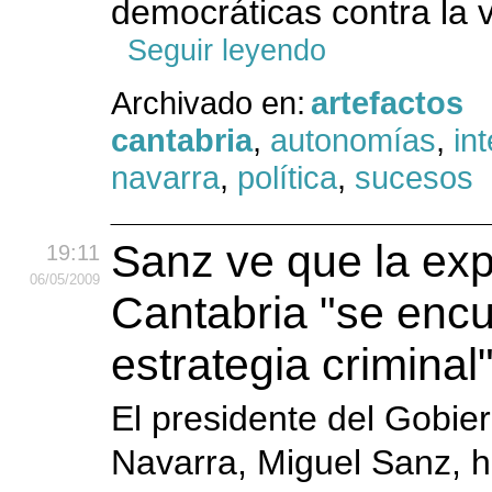
democráticas contra la v
Seguir leyendo
Archivado en:
artefactos
cantabria
,
autonomías
,
int
navarra
,
política
,
sucesos
Sanz ve que la exp
19:11
06
/05
/2009
Cantabria "se encu
estrategia criminal
El presidente del Gobie
Navarra, Miguel Sanz, 