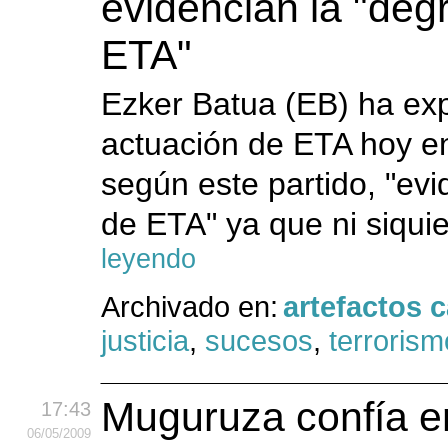
evidencian la "deg
ETA"
Ezker Batua (EB) ha ex
actuación de ETA hoy en
según este partido, "ev
de ETA" ya que ni siqui
leyendo
Archivado en:
artefactos 
justicia
,
sucesos
,
terrorism
Muguruza confía e
17:43
06
/05
/2009