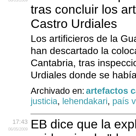
06
/05
/2009
tras concluir los ar
Castro Urdiales
Los artificieros de la Gu
han descartado la coloc
Cantabria, tras inspecc
Urdiales donde se había
Archivado en:
artefactos 
justicia
,
lehendakari
,
país 
EB dice que la exp
17:43
06
/05
/2009