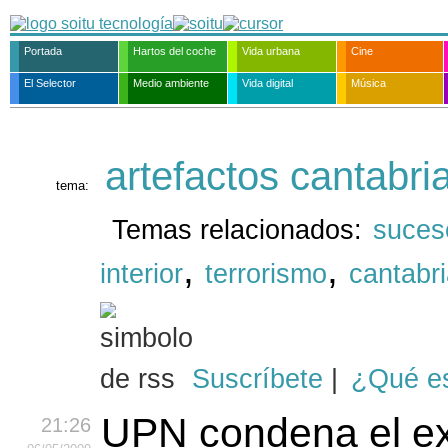
Portada
Hartos del coche
Vida urbana
Cine
El Selector
Medio ambiente
Vida digital
Música
artefactos cantabri
tema:
Temas relacionados:
suces
,
,
interior
terrorismo
cantabr
Suscríbete
|
¿Qué e
UPN condena el ex
21:26