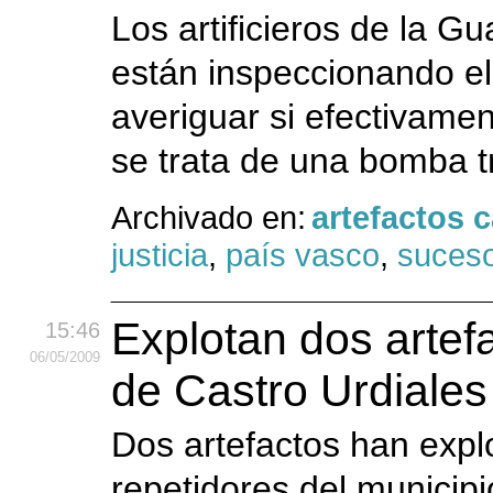
Los artificieros de la Gu
están inspeccionando el
averiguar si efectivamen
se trata de una bomba t
Archivado en:
artefactos 
justicia
,
país vasco
,
suces
Explotan dos artef
15:46
06
/05
/2009
de Castro Urdiales
Dos artefactos han exp
repetidores del municipi