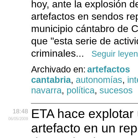
hoy, ante la explosión d
artefactos en sendos re
municipio cántabro de C
que "esta serie de activ
criminales...
Seguir leye
Archivado en:
artefactos
cantabria
,
autonomías
,
int
navarra
,
política
,
sucesos
ETA hace explotar
18:48
06
/05
/2009
artefacto en un rep