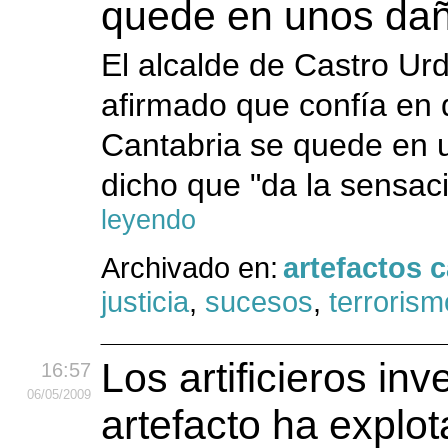
quede en unos dañ
El alcalde de Castro Ur
afirmado que confía en 
Cantabria se quede en u
dicho que "da la sensac
leyendo
Archivado en:
artefactos 
justicia
,
sucesos
,
terrorism
Los artificieros in
16:57
06
/05
/2009
artefacto ha explo