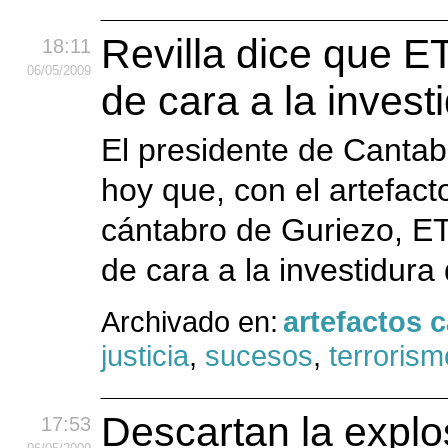
Revilla dice que E
18:11
06
/05
/2009
de cara a la invest
El presidente de Cantab
hoy que, con el artefact
cántabro de Guriezo, ET
de cara a la investidura
Archivado en:
artefactos 
justicia
,
sucesos
,
terrorism
Descartan la explo
17:53