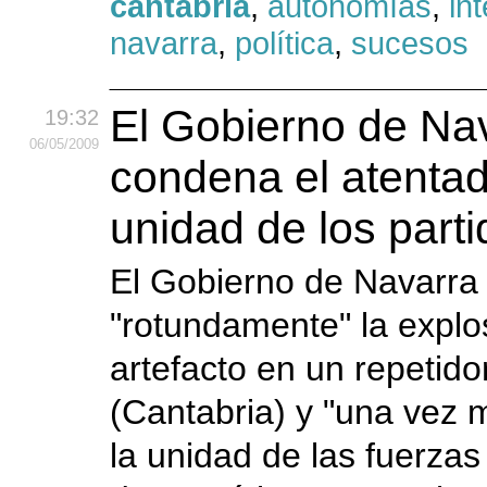
cantabria
,
autonomías
,
int
navarra
,
política
,
sucesos
El Gobierno de Na
19:32
06
/05
/2009
condena el atentad
unidad de los part
El Gobierno de Navarr
"rotundamente" la explo
artefacto en un repetido
(Cantabria) y "una vez 
la unidad de las fuerzas 