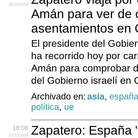
16
/10
/2009
Amán para ver de c
asentamientos en 
El presidente del Gobie
ha recorrido hoy por car
Amán para comprobar de
del Gobierno israelí en 
Archivado en:
asia
,
españ
política
,
ue
Zapatero: España "
18:08
15
/10
/2009