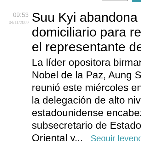
Suu Kyi abandona e
09:53
04
/11
/2009
domiciliario para r
el representante 
La líder opositora birm
Nobel de la Paz, Aung S
reunió este miércoles 
la delegación de alto niv
estadounidense encabez
subsecretario de Estado
Oriental y...
Seguir leyen