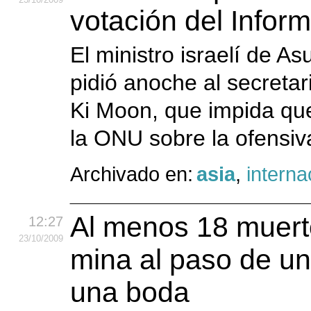
votación del Infor
El ministro israelí de A
pidió anoche al secreta
Ki Moon, que impida que
la ONU sobre la ofensiv
Archivado en:
asia
,
interna
Al menos 18 muerto
12:27
23
/10
/2009
mina al paso de un
una boda