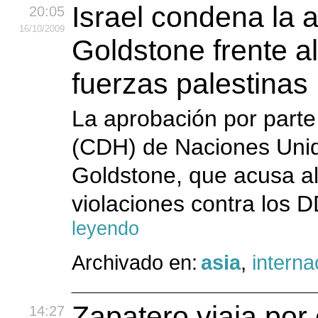
Israel condena la 
20:05
16
/10
/2009
Goldstone frente a
fuerzas palestinas
La aprobación por part
(CDH) de Naciones Unid
Goldstone, que acusa al 
violaciones contra los 
leyendo
Archivado en:
asia
,
interna
Zapatero viaja por
14:27