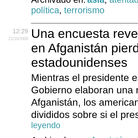
política
,
terrorismo
Una encuesta revel
12:29
21
/10
/2009
en Afganistán pier
estadounidenses
Mientras el presidente
Gobierno elaboran una n
Afganistán, los americ
divididos sobre si el pre
leyendo