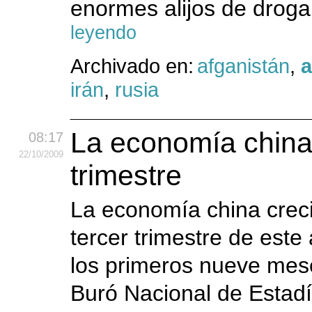
enormes alijos de droga
leyendo
Archivado en:
afganistán
,
a
irán
,
rusia
La economía china 
08:17
22
/10
/2009
trimestre
La economía china creció
tercer trimestre de este
los primeros nueve mese
Buró Nacional de Estadí