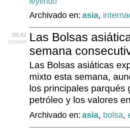
leyendo
Archivado en:
asia
,
interna
Las Bolsas asiáti
08:42
17
/10
/2009
semana consecuti
Las Bolsas asiáticas e
mixto esta semana, aun
los principales parqués 
petróleo y los valores e
Archivado en:
asia
,
bolsa
,