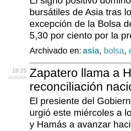
El signo positivo domin
bursátiles de Asia tras 
excepción de la Bolsa de
5,30 por ciento por la p
Archivado en:
asia
,
bolsa
,
Zapatero llama a H
18:25
14
/10
/2009
reconciliación naci
El presiente del Gobier
urgió este miércoles a l
y Hamás a avanzar hacia