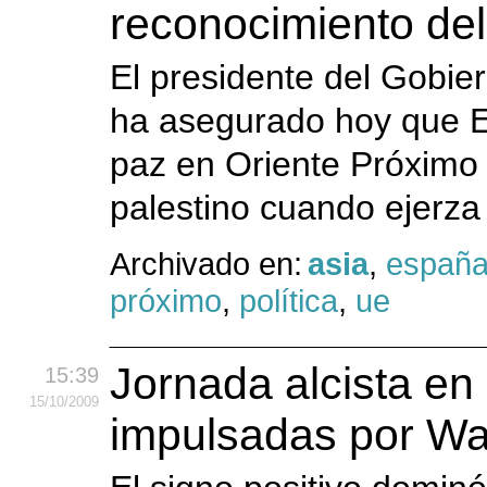
reconocimiento del
El presidente del Gobie
ha asegurado hoy que Es
paz en Oriente Próximo 
palestino cuando ejerza 
Archivado en:
asia
,
españ
próximo
,
política
,
ue
Jornada alcista en 
15:39
15
/10
/2009
impulsadas por Wal