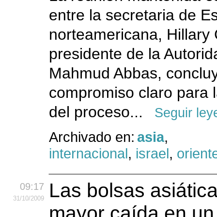
entre la secretaria de E
norteamericana, Hillary C
presidente de la Autorid
Mahmud Abbas, concluy
compromiso claro para 
del proceso...
Seguir le
Archivado en:
asia
,
internacional
,
israel
,
orient
Las bolsas asiátic
09:17
31
/10
/2009
mayor caída en u