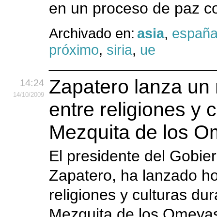
en un proceso de paz con
Archivado en:
asia
,
españ
próximo
,
siria
,
ue
Zapatero lanza un
14:24
14
/10
/2009
entre religiones y c
Mezquita de los 
El presidente del Gobie
Zapatero, ha lanzado h
religiones y culturas dur
Mezquita de los Omeyas