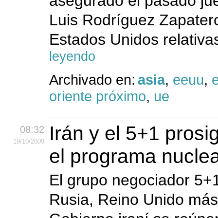
asegurado el pasado jue
Luis Rodríguez Zapatero,
Estados Unidos relativas
leyendo
Archivado en:
asia
,
eeuu
,
oriente próximo
,
ue
Irán y el 5+1 pros
08:32
19
/10
/2009
el programa nuclea
El grupo negociador 5+1
Rusia, Reino Unido más