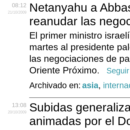
Netanyahu a Abbas
08:12
21
/10
/2009
reanudar las nego
El primer ministro israe
martes al presidente p
las negociaciones de paz
Oriente Próximo.
Seguir
Archivado en:
asia
,
interna
Subidas generaliza
13:08
20
/10
/2009
animadas por el D