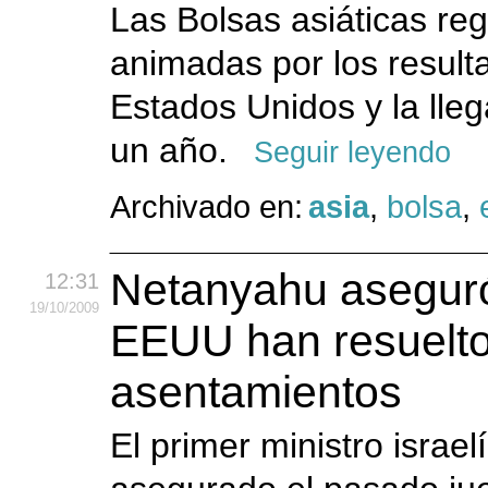
Las Bolsas asiáticas re
animadas por los resul
Estados Unidos y la ll
un año.
Seguir leyendo
Archivado en:
asia
,
bolsa
,
Netanyahu aseguró
12:31
19
/10
/2009
EEUU han resuelto 
asentamientos
El primer ministro israe