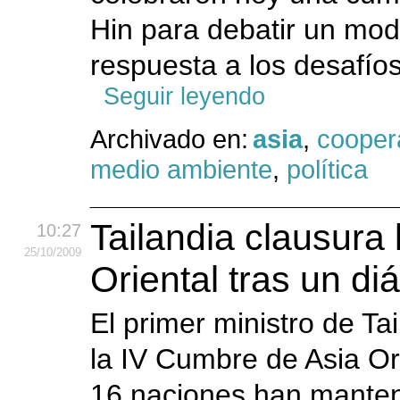
Hin para debatir un mod
respuesta a los desafíos
Seguir leyendo
Archivado en:
asia
,
cooper
medio ambiente
,
política
Tailandia clausura
10:27
25
/10
/2009
Oriental tras un di
El primer ministro de Tai
la IV Cumbre de Asia Or
16 naciones han manteni