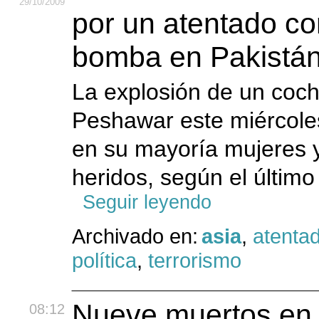
29
/10
/2009
por un atentado c
bomba en Pakistá
La explosión de un co
Peshawar este miércoles
en su mayoría mujeres y
heridos, según el último
Seguir leyendo
Archivado en:
asia
,
atenta
política
,
terrorismo
Nueve muertos en u
08:12