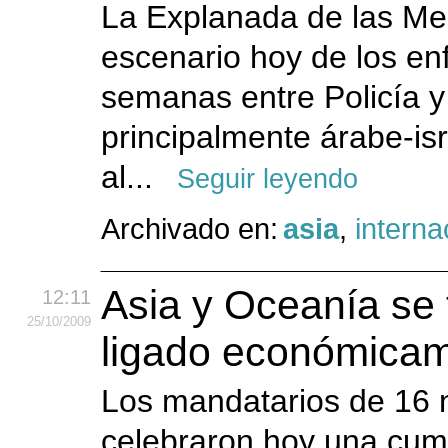
La Explanada de las Me
escenario hoy de los en
semanas entre Policía y 
principalmente árabe-is
al...
Seguir leyendo
Archivado en:
asia
,
interna
Asia y Oceanía se 
12:11
25
/10
/2009
ligado económica
Los mandatarios de 16 
celebraron hoy una cum