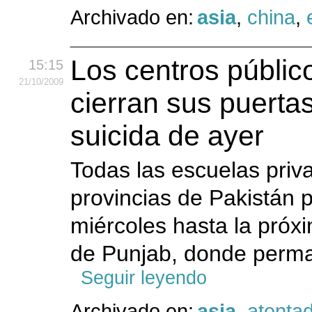
Archivado en:
asia
,
china
,
Los centros públic
15:15
21
/10
/2009
cierran sus puerta
suicida de ayer
Todas las escuelas priva
provincias de Pakistán
miércoles hasta la próx
de Punjab, donde perma
Seguir leyendo
Archivado en:
asia
,
atenta