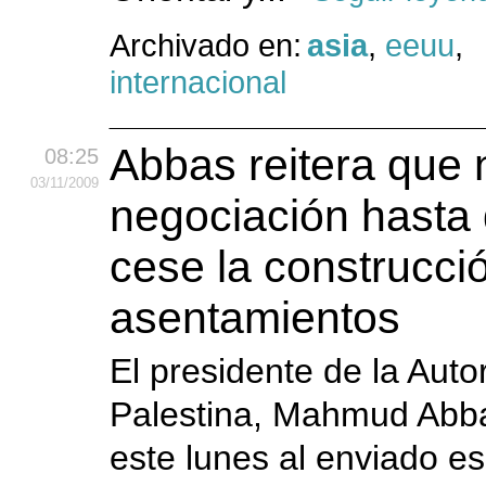
Archivado en:
asia
,
eeuu
,
internacional
Abbas reitera que 
08:25
03
/11
/2009
negociación hasta 
cese la construcci
asentamientos
El presidente de la Auto
Palestina, Mahmud Abb
este lunes al enviado es