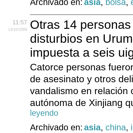
Archivado en:
asia
,
bolsa
,
Otras 14 personas 
11:57
14
/10
/2009
disturbios en Urum
impuesta a seis ui
Catorce personas fuero
de asesinato y otros del
vandalismo en relación c
autónoma de Xinjiang q
leyendo
Archivado en:
asia
,
china
,