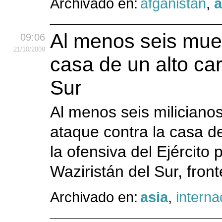
Archivado en:
afganistán
,
a
Al menos seis muer
09:06
21
/10
/2009
casa de un alto car
Sur
Al menos seis miliciano
ataque contra la casa de
la ofensiva del Ejército 
Waziristán del Sur, fron
Archivado en:
asia
,
interna