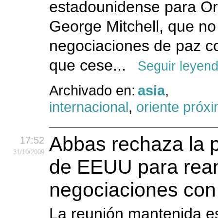
estadounidense para Or
George Mitchell, que no
negociaciones de paz co
que cese...
Seguir leyen
Archivado en:
asia
,
internacional
,
oriente próx
Abbas rechaza la 
17:52
31
/10
/2009
de EEUU para rean
negociaciones con 
La reunión mantenida e