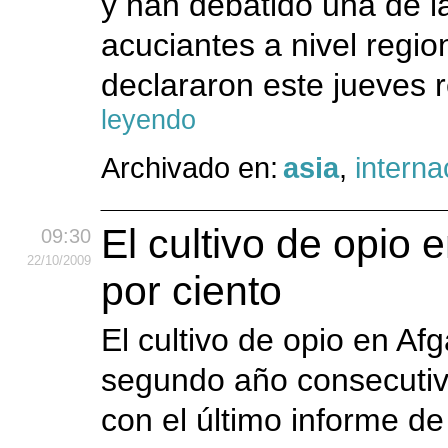
y han debatido una de l
acuciantes a nivel region
declararon este jueves r
leyendo
Archivado en:
asia
,
interna
El cultivo de opio 
09:30
22
/10
/2009
por ciento
El cultivo de opio en A
segundo año consecutiv
con el último informe d