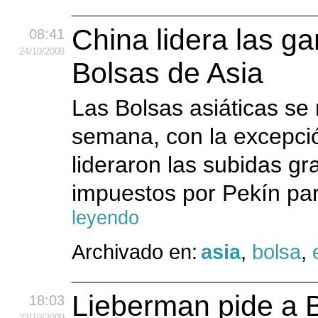
China lidera las g
08:41
24
/10
/2009
Bolsas de Asia
Las Bolsas asiáticas se
semana, con la excepc
lideraron las subidas gr
impuestos por Pekín par
leyendo
Archivado en:
asia
,
bolsa
,
Lieberman pide a 
18:03
23
/10
/2009