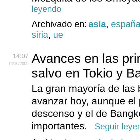
leyendo
Archivado en:
asia
,
españ
siria
,
ue
Avances en las pri
14:07
14
/10
/2009
salvo en Tokio y 
La gran mayoría de las 
avanzar hoy, aunque el 
descenso y el de Bangk
importantes.
Seguir leye