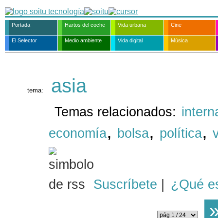
Portada
Hartos del coche
Vida urbana
Cine
El Selector
Medio ambiente
Vida digital
Música
asia
tema:
Temas relacionados:
intern
,
,
,
economía
bolsa
política
Suscríbete
|
¿Qué e