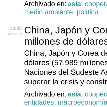
Archivado en:
asia
,
cooper
medio ambiente
,
política
China, Japón y Cor
13:35
24
/10
/2009
millones de dólar
China, Japón y Corea de
dólares (57.989 millones
Naciones del Sudeste A
superar la crisis y constr
Archivado en:
asia
,
cooper
entidades
,
macroeconomí