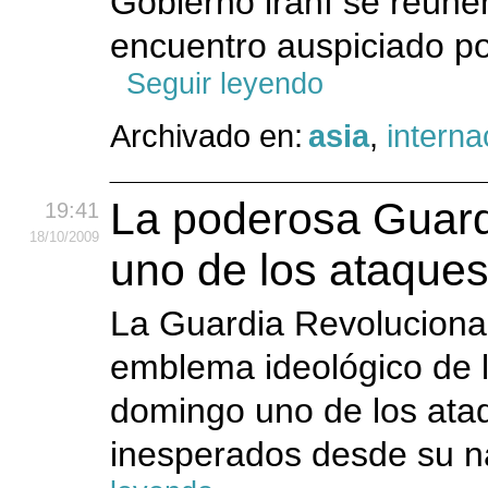
Gobierno iraní se reúne
encuentro auspiciado por
Seguir leyendo
Archivado en:
asia
,
interna
La poderosa Guardi
19:41
18
/10
/2009
uno de los ataques
La Guardia Revolucionaria
emblema ideológico de l
domingo uno de los ata
inesperados desde su n